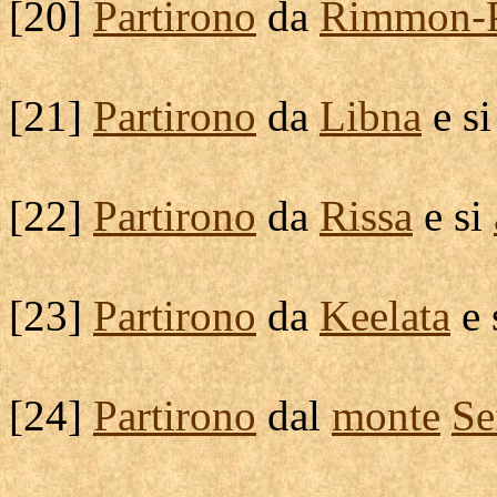
[
20]
Partirono
da
Rimmon-P
[
21]
Partirono
da
Libna
e s
[
22]
Partirono
da
Rissa
e si
[
23]
Partirono
da
Keelata
e 
[
24]
Partirono
dal
monte
Se