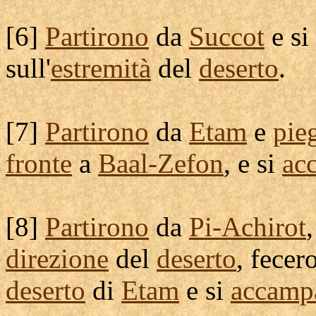
[
6]
Partirono
da
Succot
e si
sull'
estremità
del
deserto
.
[
7]
Partirono
da
Etam
e
pie
fronte
a
Baal-Zefon
, e si
ac
[
8]
Partirono
da
Pi-Achirot
direzione
del
deserto
, fecer
deserto
di
Etam
e si
accamp