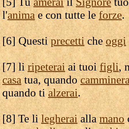
[
5] Tu
amerai
il
Signore
tu
l'
anima
e con tutte le
forze
.
[
6] Questi
precetti
che
oggi
[
7] li
ripeterai
ai tuoi
figli
, 
casa
tua, quando
camminera
quando ti
alzerai
.
[
8] Te li
legherai
alla
mano