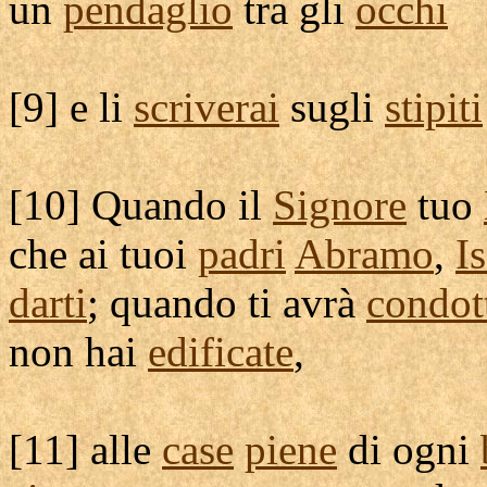
un
pendaglio
tra gli
occhi
[
9] e li
scriverai
sugli
stipiti
[
10] Quando il
Signore
tuo
che ai tuoi
padri
Abramo
,
I
darti
; quando ti avrà
condot
non hai
edificate
,
[
11] alle
case
piene
di ogni