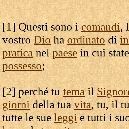
[
1] Questi sono i
comandi
, 
vostro
Dio
ha
ordinato
di
i
pratica
nel
paese
in cui stat
possesso
;
[
2] perché tu
tema
il
Signor
giorni
della tua
vita
, tu, il 
tutte le sue
leggi
e tutti i su