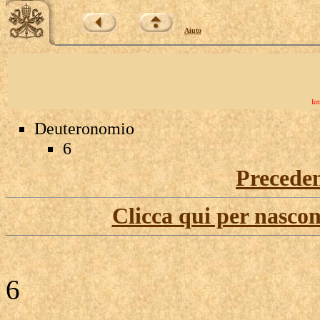
Aiuto
Int
Deuteronomio
6
Precede
Clicca qui per nascon
6