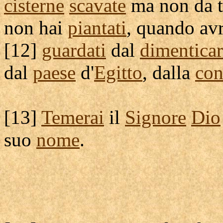
cisterne
scavate
ma non da t
non hai
piantati
, quando av
[
12]
guardati
dal
dimentica
dal
paese
d'
Egitto
, dalla
con
[
13]
Temerai
il
Signore
Dio
suo
nome
.