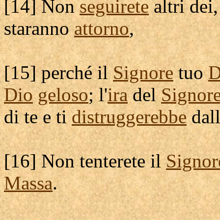
[
14] Non
seguirete
altri dei
staranno
attorno
,
[
15] perché il
Signore
tuo
D
Dio
geloso
; l'
ira
del
Signor
di te e ti
distruggerebbe
dal
[
16] Non
tenterete
il
Signor
Massa
.