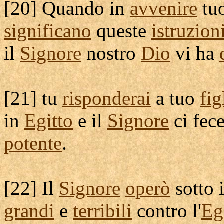
[
20] Quando in
avvenire
tu
significano
queste
istruzion
il
Signore
nostro
Dio
vi ha
[
21] tu
risponderai
a tuo
fig
in
Egitto
e il
Signore
ci fec
potente
.
[
22] Il
Signore
operò
sotto 
grandi
e
terribili
contro l'
Eg