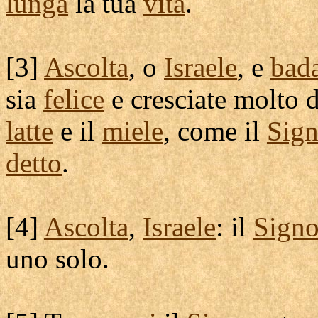
lunga
la tua
vita
.
[
3]
Ascolta
, o
Israele
, e
bad
sia
felice
e
cresciate
molto 
latte
e il
miele
, come il
Sign
detto
.
[
4]
Ascolta
,
Israele
: il
Signo
uno solo.