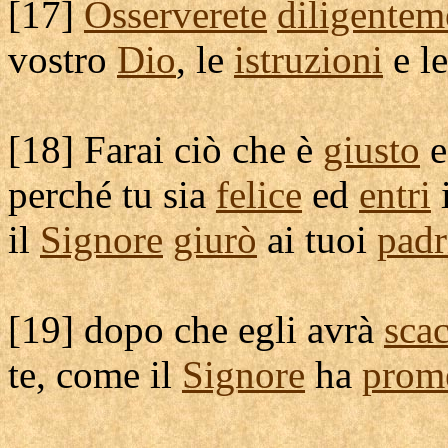
[
17]
Osserverete
diligentem
vostro
Dio
, le
istruzioni
e l
[
18] Farai ciò che è
giusto
perché tu sia
felice
ed
entri
il
Signore
giurò
ai tuoi
padr
[
19] dopo che egli avrà
scac
te, come il
Signore
ha
prom