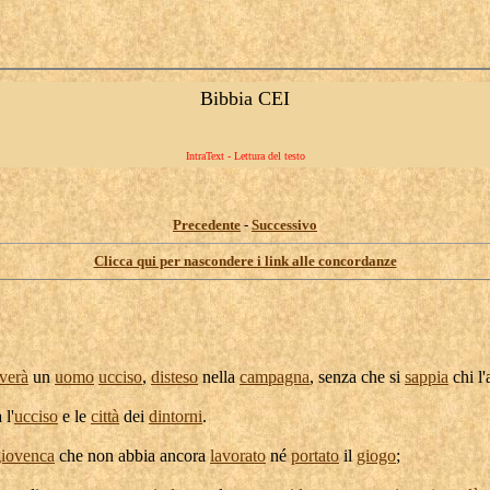
Bibbia CEI
IntraText - Lettura del testo
Precedente
-
Successivo
Clicca qui per nascondere i link alle concordanze
overà
un
uomo
ucciso
,
disteso
nella
campagna
, senza che si
sappia
chi l
 l'
ucciso
e le
città
dei
dintorni
.
giovenca
che non abbia ancora
lavorato
né
portato
il
giogo
;