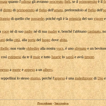
amata
quanto l'
odiosa
gli avranno
procreato
figli
, se il
primogenito
è il
fi
il
diritto
di
primogenito
al
figlio
dell'
amata
,
preferendolo
al
figlio
dell'
o
doppio
di quello che
possiede
; poiché egli è la
primizia
del suo
vigore
e
la
voce
né di suo
padre
né di sua
madre
e, benché l'abbiano
castigato
, n
iani
della
città
, alla
porta
del
luogo
dove
abita
,
ribelle
; non vuole
obbedire
alla nostra
voce
, è uno
sfrenato
e un
bevitor
; così
estirperai
da te il
male
e tutto
Israele
lo
saprà
e avrà
timore
.
messo
a
morte
e
appeso
a un
albero
,
o
seppellirai
lo stesso
giorno
, perché l'
appeso
è una
maledizione
di
Dio
e
Precedente
-
Successivo