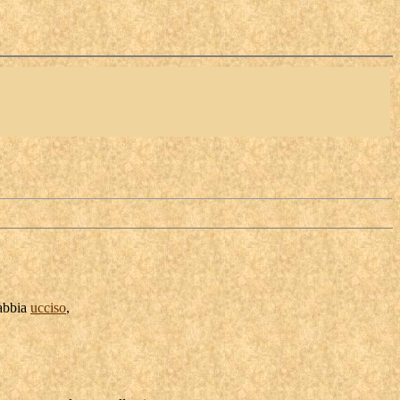
'abbia
ucciso
,