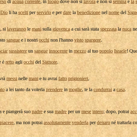
rso
di
acqua
corrente
, in
luogo
dove non si
lavora
e non si
semina
e
là
o
Dio
li ha
scelti
per
servirlo
e per
dare
la
benedizione
nel
nome
del
Sign
e
, si
laveranno
le
mani
sulla
giovenca
a cui sarà stata
spezzata
la
nuca
ne
sto
sangue
e i nostri
occhi
non l'hanno
visto
spargere
.
sciar
sussistere
un
sangue
innocente
in
mezzo
al tuo
popolo
Israele
! Qu
e è
retto
agli
occhi
del
Signore
.
avrà
messi
nelle
mani
e tu avrai
fatto
prigionieri
,
ato
a lei tanto da
volerla
prendere
in
moglie
, te la
condurrai
a
casa
.
a e
piangerà
suo
padre
e sua
madre
per un
mese
intero
; dopo, potrai
acc
piacere
, ma non potrai
assolutamente
venderla
per
denaro
né
trattarla
co