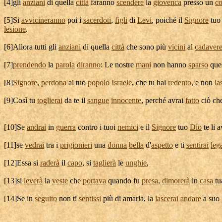
[
4]gli
anziani
di quella
città
faranno
scendere
la
giovenca
presso un
co
[
5]Si
avvicineranno
poi i
sacerdoti
,
figli
di
Levi
, poiché il
Signore
tu
lesione
.
[
6]Allora tutti gli
anziani
di quella
città
che sono più
vicini
al
cadaver
[
7]
prendendo
la
parola
diranno
: Le nostre
mani
non hanno
sparso
que
[
8]
Signore
,
perdona
al tuo
popolo
Israele
, che tu hai
redento
, e non
la
[
9]Così tu
toglierai
da te il
sangue
innocente
, perché avrai
fatto
ciò ch
[
10]Se
andrai
in
guerra
contro i tuoi
nemici
e il
Signore
tuo
Dio
te li 
[
11]se
vedrai
tra i
prigionieri
una
donna
bella
d'
aspetto
e ti
sentirai
leg
[
12]Essa si
raderà
il
capo
, si
taglierà
le
unghie
,
[
13]si
leverà
la
veste
che
portava
quando fu
presa
,
dimorerà
in
casa
tu
[
14]Se in
seguito
non ti
sentissi
più di
amarla
, la
lascerai
andare
a suo