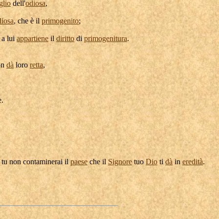
glio
dell'
odiosa
,
diosa
, che è il
primogenito
;
 a lui
appartiene
il
diritto
di
primogenitura
.
on
dà
loro
retta
,
e
.
 tu non
contaminerai
il
paese
che il
Signore
tuo
Dio
ti
dà
in
eredità
.