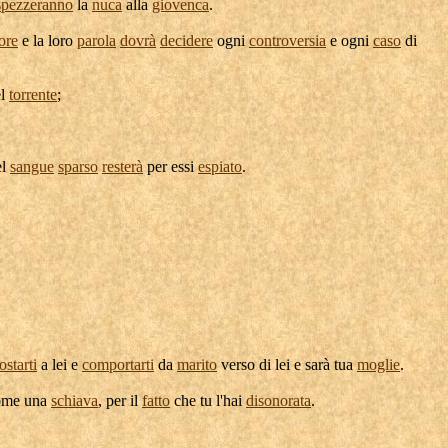
spezzeranno
la
nuca
alla
giovenca
.
ore
e la loro
parola
dovrà
decidere
ogni
controversia
e ogni
caso
di
l
torrente
;
el
sangue
sparso
resterà
per essi
espiato
.
ostarti
a lei e
comportarti
da
marito
verso di lei e sarà tua
moglie
.
me una
schiava
, per il
fatto
che tu l'hai
disonorata
.