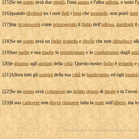
[
15]Se un
uomo
avrà due
mogli
, l'una
amata
e l'altra
odiosa
, e tanto l'
[
16]quando
dividerà
tra i suoi
figli
i
beni
che
possiede
, non potrà
dare
[
17]ma
riconoscerà
come
primogenito
il
figlio
dell'
odiosa
,
dandogli
il
[
18]Se un
uomo
avrà un
figlio
testardo
e
ribelle
che non
obbedisce
al
[
19]suo
padre
e sua
madre
lo
prenderanno
e lo
condurranno
dagli
anz
[
20]e
diranno
agli
anziani
della
città
: Questo nostro
figlio
è
testardo
e
[
21]Allora tutti gli
uomini
della sua
città
lo
lapideranno
ed egli
morirà
[
22]Se un
uomo
avrà
commesso
un
delitto
degno
di
morte
e tu l'avrai
[
23]il suo
cadavere
non
dovrà
rimanere
tutta la
notte
sull'
albero
, ma l