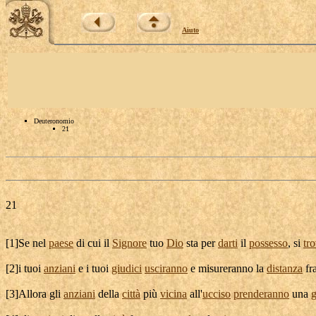
Aiuto
Deuteronomio
21
21
[
1]Se nel
paese
di cui il
Signore
tuo
Dio
sta per
darti
il
possesso
, si
tr
[
2]i tuoi
anziani
e i tuoi
giudici
usciranno
e
misureranno
la
distanza
fra
[
3]Allora gli
anziani
della
città
più
vicina
all'
ucciso
prenderanno
una