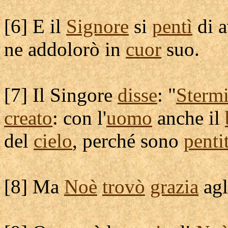
[
6] E il
Signore
si
pentì
di 
ne
addolorò
in
cuor
suo.
[
7] Il
Singore
disse
: "
Sterm
creato
: con l'
uomo
anche il
del
cielo
, perché sono
penti
[
8] Ma
Noè
trovò
grazia
ag