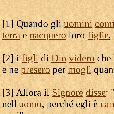
[
1] Quando gli
uomini
comi
terra
e
nacquero
loro
figlie
,
[
2] i
figli
di
Dio
videro
che 
e ne
presero
per
mogli
quant
[
3] Allora il
Signore
disse
: 
nell'
uomo
, perché egli è
car