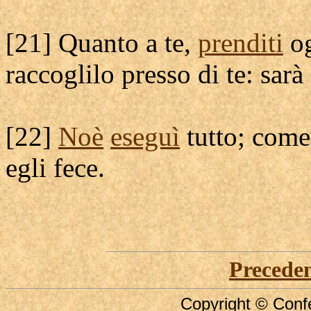
[
21] Quanto a te,
prenditi
o
raccoglilo
presso di te: sarà
[
22]
Noè
eseguì
tutto; com
egli fece.
Precede
Copyright © Confe