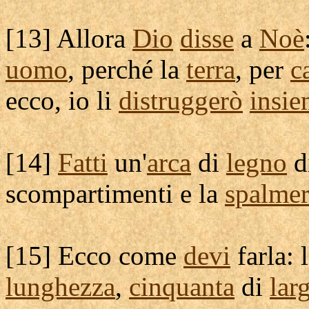
[
13] Allora
Dio
disse
a
Noè
uomo
, perché la
terra
, per
c
ecco, io li
distruggerò
insi
[
14]
Fatti
un'
arca
di
legno
d
scompartimenti
e la
spalmer
[
15] Ecco come
devi
farla: l
lunghezza
,
cinquanta
di
lar