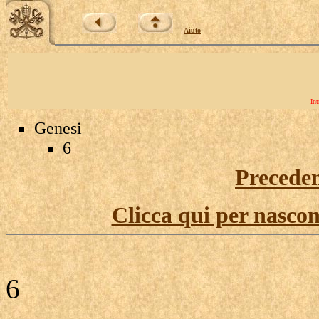
Aiuto
Int
Genesi
6
Precede
Clicca qui per nascon
6