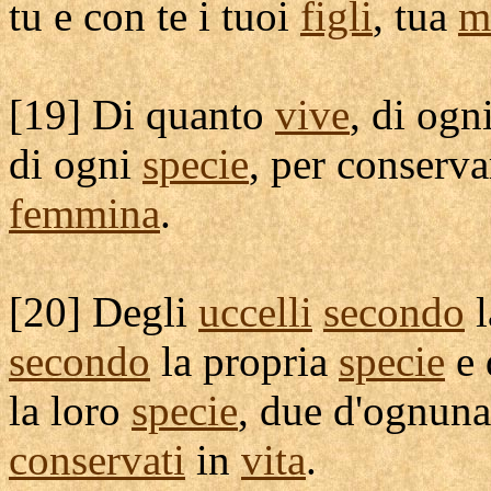
tu e con te i tuoi
figli
, tua
m
[
19] Di quanto
vive
, di ogn
di ogni
specie
, per
conserva
femmina
.
[
20] Degli
uccelli
secondo
l
secondo
la propria
specie
e 
la loro
specie
, due d'ognuna
conservati
in
vita
.