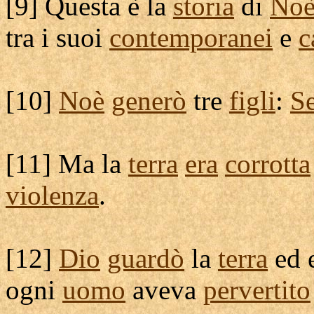
[
9] Questa è la
storia
di
No
tra i suoi
contemporanei
e
c
[
10]
Noè
generò
tre
figli
:
S
[
11] Ma la
terra
era
corrotta
violenza
.
[
12]
Dio
guardò
la
terra
ed 
ogni
uomo
aveva
pervertito