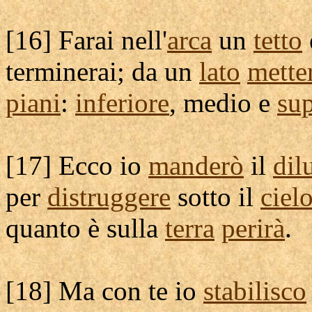
[
16] Farai nell'
arca
un
tetto
terminerai
; da un
lato
mette
piani
:
inferiore
,
medio
e
sup
[
17] Ecco io
manderò
il
dil
per
distruggere
sotto il
ciel
quanto è sulla
terra
perirà
.
[
18] Ma con te io
stabilisco