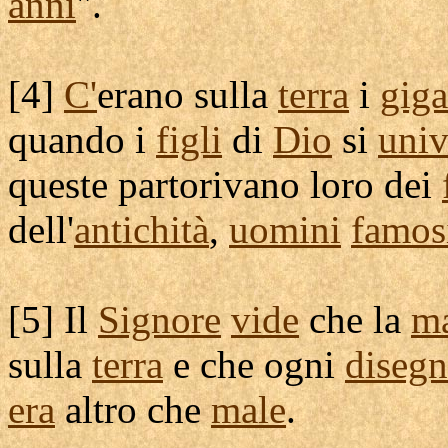
anni
".
[
4]
C'
erano sulla
terra
i
giga
quando i
figli
di
Dio
si
uni
queste
partorivano
loro dei
dell'
antichità
,
uomini
famos
[
5] Il
Signore
vide
che la
ma
sulla
terra
e che ogni
diseg
era
altro che
male
.