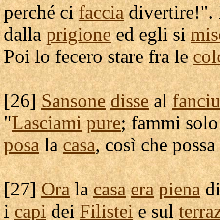
perché ci
faccia
divertire
!".
dalla
prigione
ed egli si
mis
Poi lo fecero stare fra le
col
[
26]
Sansone
disse
al
fanciu
"
Lasciami
pure
; fammi sol
posa
la
casa
, così che possa
[
27]
Ora
la
casa
era
piena
d
i
capi
dei
Filistei
e sul
terra