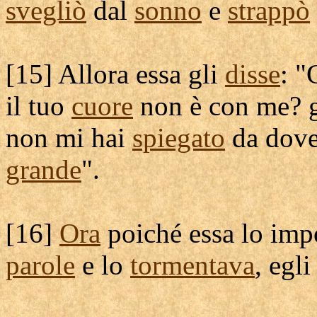
svegliò
dal
sonno
e
strappò
[
15] Allora essa gli
disse
: 
il tuo
cuore
non è con me? g
non mi hai
spiegato
da dov
grande
".
[
16]
Ora
poiché essa lo
imp
parole
e lo
tormentava
, egl