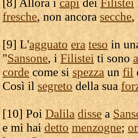
[
8] Allora i
capi
dei
Filistei
fresche
, non ancora
secche
,
[
9] L'
agguato
era
teso
in u
"
Sansone
, i
Filistei
ti sono
corde
come si
spezza
un
fil
Così il
segreto
della sua
for
[
10] Poi
Dalila
disse
a
Sans
e mi hai
detto
menzogne
;
o