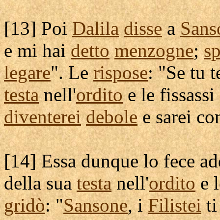
[
13] Poi
Dalila
disse
a
Sans
e mi hai
detto
menzogne
;
s
legare
". Le
rispose
: "Se tu
t
testa
nell'
ordito
e le
fissassi
diventerei
debole
e sarei c
[
14] Essa dunque lo fece
ad
della sua
testa
nell'
ordito
e 
gridò
: "
Sansone
, i
Filistei
ti