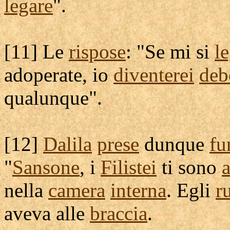
legare
".
[
11] Le
rispose
: "Se mi si
l
adoperate
, io
diventerei
deb
qualunque".
[
12]
Dalila
prese
dunque
fu
"
Sansone
, i
Filistei
ti sono
nella
camera
interna
. Egli
r
aveva alle
braccia
.