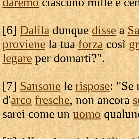
daremo
ciascuno mille e ce
[
6]
Dalila
dunque
disse
a
S
proviene
la tua
forza
così
g
legare
per
domarti
?".
[
7]
Sansone
le
rispose
: "Se
d'
arco
fresche
, non ancora
s
sarei come un
uomo
qualun