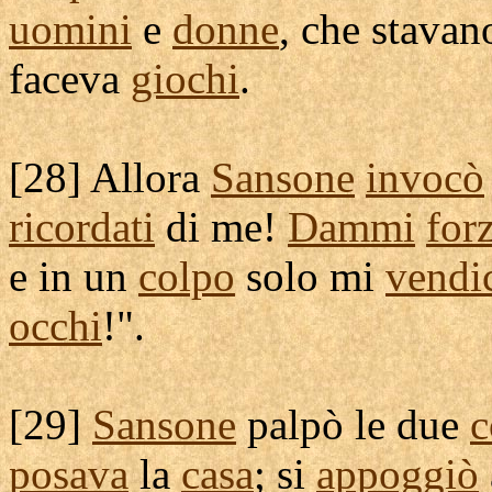
uomini
e
donne
, che stavan
faceva
giochi
.
[
28] Allora
Sansone
invocò
ricordati
di me!
Dammi
for
e in un
colpo
solo mi
vendi
occhi
!".
[
29]
Sansone
palpò
le due
c
posava
la
casa
; si
appoggiò