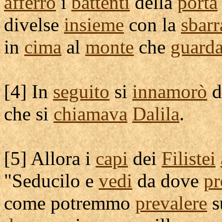
afferrò
i
battenti
della
porta
divelse
insieme
con la
sbarr
in
cima
al
monte
che
guard
[
4] In
seguito
si
innamorò
d
che si
chiamava
Dalila
.
[
5] Allora i
capi
dei
Filistei
"
Seducilo
e
vedi
da dove
pr
come potremmo
prevalere
s