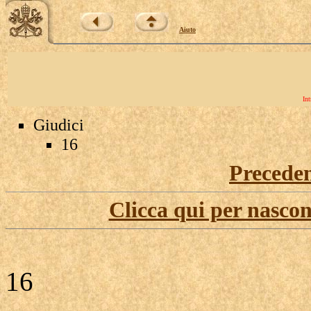
Aiuto
Int
Giudici
16
Precede
Clicca qui per nascon
16