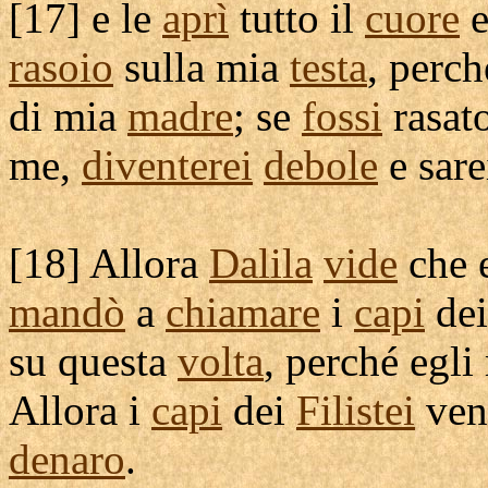
[
17] e le
aprì
tutto il
cuore
e
rasoio
sulla mia
testa
, perc
di mia
madre
; se
fossi
rasat
me,
diventerei
debole
e sar
[
18] Allora
Dalila
vide
che e
mandò
a
chiamare
i
capi
de
su questa
volta
, perché egli
Allora i
capi
dei
Filistei
ven
denaro
.