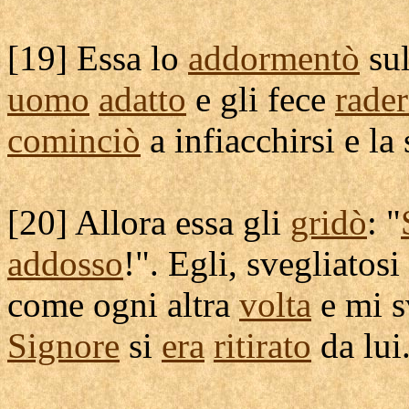
[
19] Essa lo
addormentò
sul
uomo
adatto
e gli fece
rader
cominciò
a
infiacchirsi
e la
[
20] Allora essa gli
gridò
: "
addosso
!". Egli,
svegliatosi
come ogni altra
volta
e mi
s
Signore
si
era
ritirato
da lui