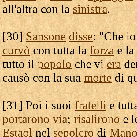
all'altra con la
sinistra
.
[
30]
Sansone
disse
: "Che i
curvò
con tutta la
forza
e la
tutto il
popolo
che vi
era
den
causò
con la sua
morte
di q
[
31] Poi i suoi
fratelli
e tutt
portarono
via
;
risalirono
e 
Estaol
nel
sepolcro
di
Mano