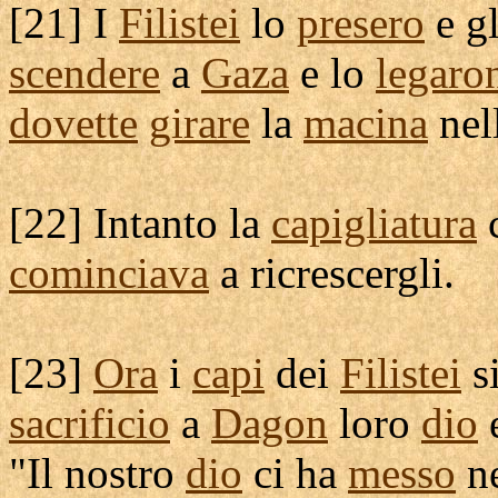
[
21] I
Filistei
lo
presero
e g
scendere
a
Gaza
e lo
legaro
dovette
girare
la
macina
nel
[
22] Intanto la
capigliatura
c
cominciava
a
ricrescergli
.
[
23]
Ora
i
capi
dei
Filistei
s
sacrificio
a
Dagon
loro
dio
e
"Il nostro
dio
ci ha
messo
n