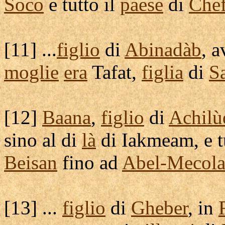
Soco
e tutto il
paese
di
Chef
[
11] ...
figlio
di
Abinadàb
, a
moglie
era
Tafat
,
figlia
di
S
[
12]
Baana
,
figlio
di
Achilù
sino al di
là
di
Iakmeam
, e 
Beisan
fino ad
Abel-Mecol
[
13] ...
figlio
di
Gheber
, in