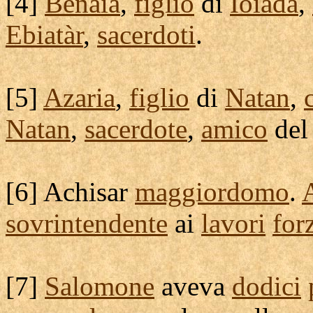
[
4]
Benaià
,
figlio
di
Ioiadà
,
Ebiatàr
,
sacerdoti
.
[
5]
Azaria
,
figlio
di
Natan
,
Natan
,
sacerdote
,
amico
de
[
6]
Achisar
maggiordomo
.
sovrintendente
ai
lavori
for
[
7]
Salomone
aveva
dodici