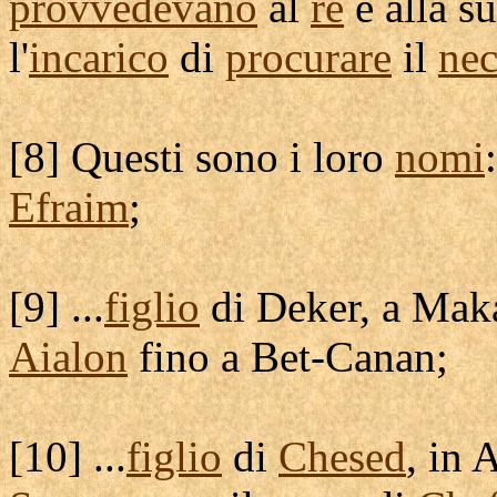
provvedevano
al
re
e alla s
l'
incarico
di
procurare
il
nec
[
8] Questi sono i loro
nomi
:
Efraim
;
[
9] ...
figlio
di
Deker
, a
Mak
Aialon
fino a
Bet-Canan
;
[
10] ...
figlio
di
Chesed
, in
A