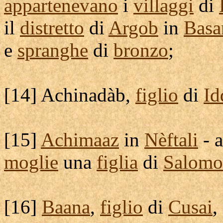
appartenevano
i
villaggi
di
il
distretto
di
Argob
in
Basa
e
spranghe
di
bronzo
;
[
14]
Achinadàb
,
figlio
di
Id
[
15]
Achimaaz
in
Nèftali
- 
moglie
una
figlia
di
Salomo
[
16]
Baana
,
figlio
di
Cusai
,