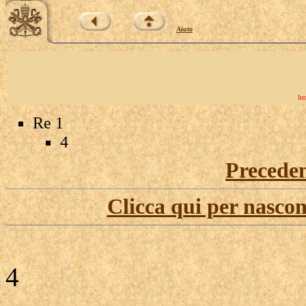
Aiuto
Int
Re 1
4
Precede
Clicca qui per nascon
4