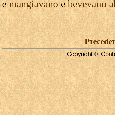
e
mangiavano
e
bevevano
a
Precede
Copyright © Confe