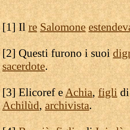
[
1] Il
re
Salomone
estendev
[
2] Questi furono i suoi
dig
sacerdote
.
[
3]
Elicoref
e
Achia
,
figli
d
Achilùd
,
archivista
.