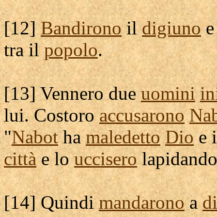
[
12]
Bandirono
il
digiuno
e
tra il
popolo
.
[
13] Vennero due
uomini
in
lui. Costoro
accusarono
Na
"
Nabot
ha
maledetto
Dio
e 
città
e lo
uccisero
lapidando
[
14] Quindi
mandarono
a
d