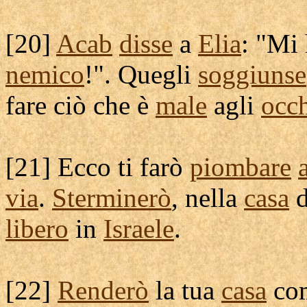
[
20]
Acab
disse
a
Elia
: "Mi
nemico
!". Quegli
soggiunse
fare ciò che è
male
agli
occ
[
21] Ecco ti farò
piombare
via
.
Sterminerò
, nella
casa
d
libero
in
Israele
.
[
22]
Renderò
la tua
casa
co