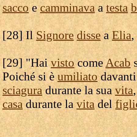
sacco
e
camminava
a
testa
b
[
28] Il
Signore
disse
a
Elia
,
[
29] "Hai
visto
come
Acab
s
Poiché si è
umiliato
davanti
sciagura
durante la sua
vita
casa
durante la
vita
del
figl