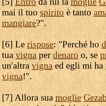
[
5]
Entrò
da lui la
moglie
G
mai il tuo
spirito
è tanto
am
mangiare
?".
[
6] Le
rispose
: "Perché ho
d
tua
vigna
per
denaro
o, se
p
un'altra
vigna
ed egli mi ha
vigna
!".
[
7] Allora sua
moglie
Gezab