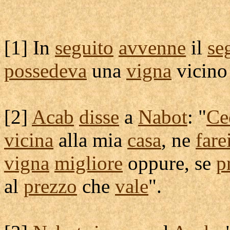
[
1] In
seguito
avvenne
il
se
possedeva
una
vigna
vicino
[
2]
Acab
disse
a
Nabot
: "
Ce
vicina
alla mia
casa
, ne
fare
vigna
migliore
oppure, se
p
al
prezzo
che
vale
".