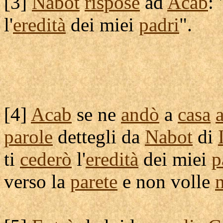
[
3]
Nabot
rispose
ad
Acab
:
l'
eredità
dei miei
padri
".
[
4]
Acab
se ne
andò
a
casa
parole
dettegli
da
Nabot
di
ti
cederò
l'
eredità
dei miei
p
verso la
parete
e non volle