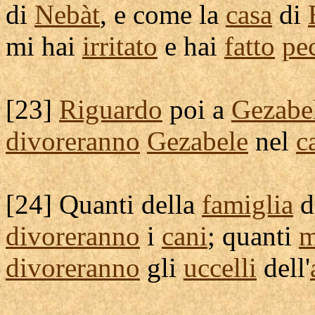
di
Nebàt
, e come la
casa
di
mi hai
irritato
e hai
fatto
pe
[
23]
Riguardo
poi a
Gezabe
divoreranno
Gezabele
nel
c
[
24] Quanti della
famiglia
d
divoreranno
i
cani
; quanti
m
divoreranno
gli
uccelli
dell'