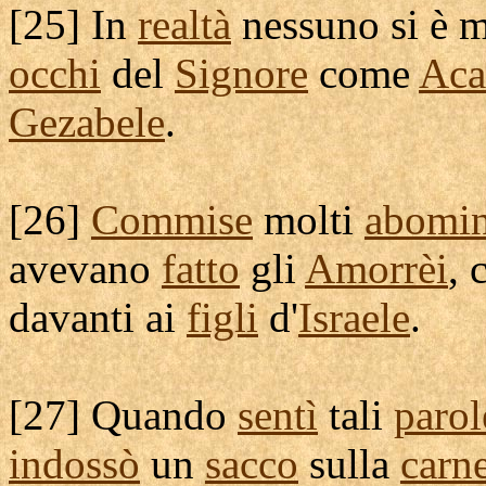
[
25] In
realtà
nessuno si è 
occhi
del
Signore
come
Aca
Gezabele
.
[
26]
Commise
molti
abomin
avevano
fatto
gli
Amorrèi
, 
davanti ai
figli
d'
Israele
.
[
27] Quando
sentì
tali
parol
indossò
un
sacco
sulla
carn