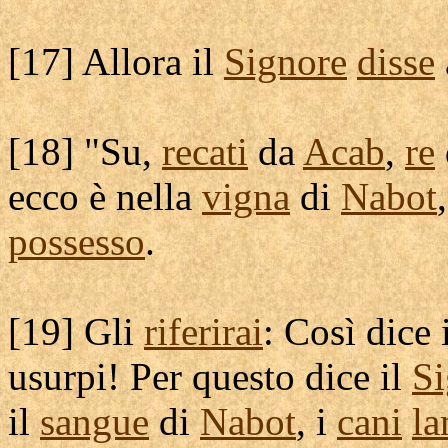
[
17] Allora il
Signore
disse
[
18] "Su,
recati
da
Acab
,
re
ecco è nella
vigna
di
Nabot
possesso
.
[
19] Gli
riferirai
: Così dice 
usurpi
! Per questo dice il
Si
il
sangue
di
Nabot
, i
cani
la