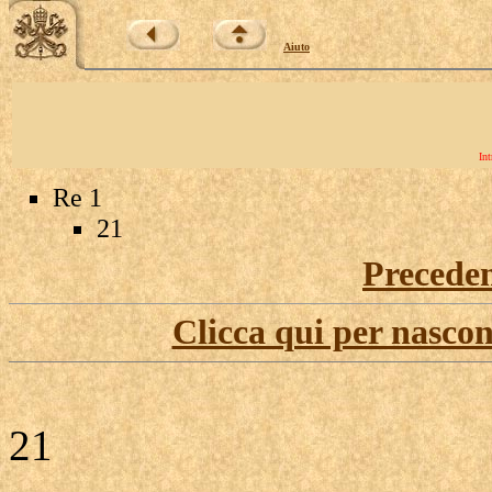
Aiuto
Int
Re 1
21
Precede
Clicca qui per nascon
21