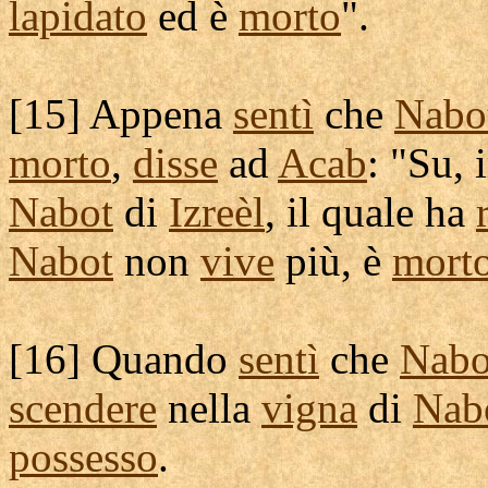
lapidato
ed è
morto
".
[
15] Appena
sentì
che
Nabo
morto
,
disse
ad
Acab
: "Su,
Nabot
di
Izreèl
, il quale ha
Nabot
non
vive
più, è
mort
[
16] Quando
sentì
che
Nabo
scendere
nella
vigna
di
Nab
possesso
.