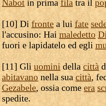
Nabot
in prima
fila
tra il
po
[
10] Di
fronte
a lui
fate
sed
l'
accusino
: Hai
maledetto
D
fuori e
lapidatelo
ed egli
mu
[
11] Gli
uomini
della
città
d
abitavano
nella sua
città
, f
Gezabele
, ossia come
era
sc
spedite
.