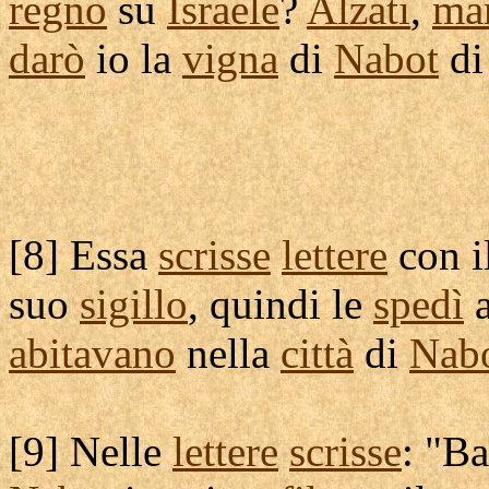
regno
su
Israele
?
Alzati
,
ma
darò
io la
vigna
di
Nabot
d
[
8] Essa
scrisse
lettere
con i
suo
sigillo
, quindi le
spedì
a
abitavano
nella
città
di
Nab
[
9] Nelle
lettere
scrisse
: "
Ba