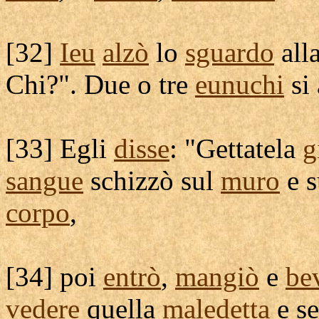
[
32]
Ieu
alzò
lo
sguardo
all
Chi?". Due o tre
eunuchi
si
[
33] Egli
disse
: "
Gettatela
g
sangue
schizzò
sul
muro
e 
corpo
,
[
34] poi
entrò
,
mangiò
e
be
vedere
quella
maledetta
e
se