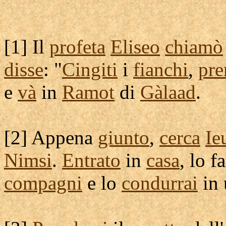
[
1] Il
profeta
Eliseo
chiamò
disse
: "
Cingiti
i
fianchi
,
pre
e
và
in
Ramot
di
Gàlaad
.
[
2] Appena
giunto
,
cerca
Ie
Nimsi
.
Entrato
in
casa
, lo f
compagni
e lo
condurrai
in