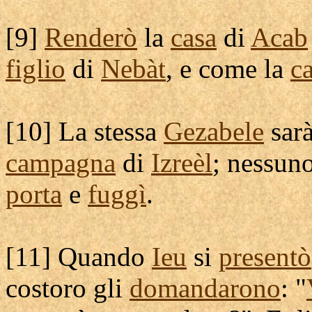
[
9]
Renderò
la
casa
di
Acab
figlio
di
Nebàt
, e come la
c
[
10] La stessa
Gezabele
sar
campagna
di
Izreèl
; nessun
porta
e
fuggì
.
[
11] Quando
Ieu
si
presentò
costoro gli
domandarono
: "