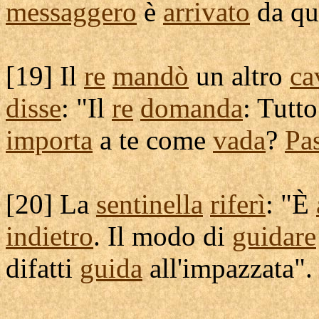
messaggero
è
arrivato
da qu
[
19] Il
re
mandò
un altro
ca
disse
: "Il
re
domanda
: Tutt
importa
a te come
vada
?
Pa
[
20] La
sentinella
riferì
: "È
indietro
. Il modo di
guidare
difatti
guida
all'
impazzata
".