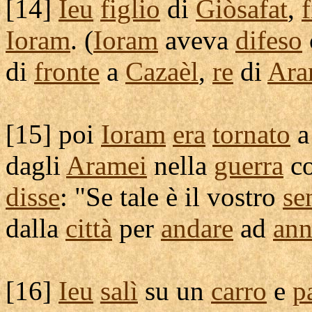
[
14]
Ieu
figlio
di
Giòsafat
,
f
Ioram
. (
Ioram
aveva
difeso
di
fronte
a
Cazaèl
,
re
di
Ar
[
15] poi
Ioram
era
tornato
dagli
Aramei
nella
guerra
co
disse
: "Se tale è il vostro
se
dalla
città
per
andare
ad
ann
[
16]
Ieu
salì
su un
carro
e
p