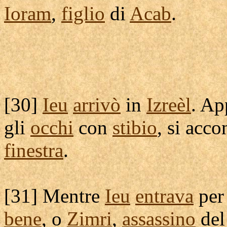
Ioram
,
figlio
di
Acab
.
[
30]
Ieu
arrivò
in
Izreèl
. Ap
gli
occhi
con
stibio
, si
acco
finestra
.
[
31] Mentre
Ieu
entrava
per
bene
, o
Zimri
,
assassino
del