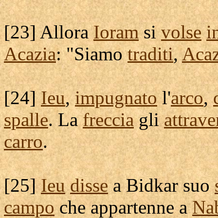
[
23] Allora
Ioram
si
volse
i
Acazia
: "Siamo
traditi
,
Acaz
[
24]
Ieu
,
impugnato
l'
arco
,
spalle
. La
freccia
gli
attrave
carro
.
[
25]
Ieu
disse
a
Bidkar
suo
campo
che
appartenne
a
Na