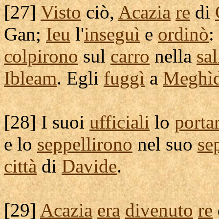
[
27]
Visto
ciò,
Acazia
re
di
Gan
;
Ieu
l'
inseguì
e
ordinò
:
colpirono
sul
carro
nella
sal
Ibleam
. Egli
fuggì
a
Meghì
[
28] I suoi
ufficiali
lo
porta
e lo
seppellirono
nel suo
se
città
di
Davide
.
[
29]
Acazia
era
divenuto
re