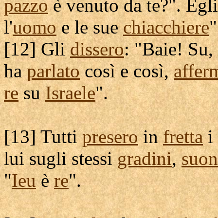
pazzo
è venuto da te?". Egl
l'
uomo
e le sue
chiacchiere
"
[
12] Gli
dissero
: "
Baie
! Su,
ha
parlato
così e così,
affer
re
su
Israele
".
[
13] Tutti
presero
in
fretta
i
lui sugli stessi
gradini
,
suon
"
Ieu
è
re
".