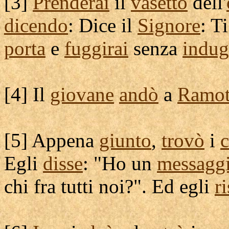
[
3]
Prenderai
il
vasetto
dell'
dicendo
: Dice il
Signore
: T
porta
e
fuggirai
senza
indug
[
4] Il
giovane
andò
a
Ramo
[
5] Appena
giunto
,
trovò
i
c
Egli
disse
: "Ho un
messagg
chi fra tutti noi?". Ed egli
r