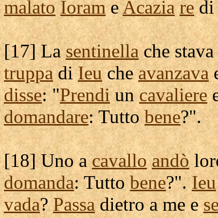
malato
Ioram
e
Acazia
re
d
[
17] La
sentinella
che stava
truppa
di
Ieu
che
avanzava
disse
: "
Prendi
un
cavaliere
domandare
: Tutto
bene
?".
[
18] Uno a
cavallo
andò
lo
domanda
: Tutto
bene
?".
Ieu
vada
?
Passa
dietro a me e
s