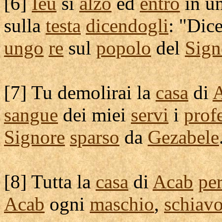
[
6]
Ieu
si
alzò
ed
entrò
in u
sulla
testa
dicendogli
: "Dice
ungo
re
sul
popolo
del
Sign
[
7] Tu
demolirai
la
casa
di
sangue
dei miei
servi
i
profe
Signore
sparso
da
Gezabele
[
8] Tutta la
casa
di
Acab
per
Acab
ogni
maschio
,
schiav