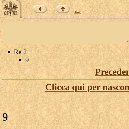
Aiuto
Int
Re 2
9
Precede
Clicca qui per nascon
9