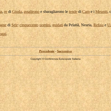
ia
,
re
di
Giuda
,
assalirono
e
sbaragliarono
le
tende
di
Cam
e i
Meuniti
, 
agne
di
Seir
:
cinquecento
uomini
,
guidati
da
Pelatià
,
Nearia
,
Refaia
e
Uz
oggi
.
Precedente
-
Successivo
Copyright © Conferenza Episcopale Italiana