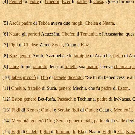
[
4]
Penuel
fu
padre
di
Ghedor
;
Ezer
fu
padre
di
Cusa
. Questi furono 
[
5]
Ascùr
padre
di
Tekòa
aveva due
mogli
,
Chelea
e
Naara
.
[
6]
Naara
gli
partorì
Acuzzàm
,
Chefer
, il
Temanita
e l'
Acastarita
; ques
[
7]
Figli
di
Chelea
:
Zeret
,
Zocar
,
Etnan
e
Koz
.
[
8]
Koz
generò
Anub
,
Azzobebà
e le
famiglie
di
Acarchè
,
figlio
di
Ar
[
9]
Iabez
fu più
onorato
dei suoi
fratelli
; sua
madre
l'aveva
chiamato
I
[
10]
Iabez
invocò
il
Dio
di
Israele
dicendo
: "Se tu mi
benedicessi
e
al
[
11]
Chelub
,
fratello
di
Sucà
,
generò
Mechir
, che fu
padre
di
Eston
.
[
12]
Eston
generò
Bet-Rafa
,
Paseach
e
Techinna
,
padre
di
Ir-Nacàs
. 
[
13]
Figli
di
Kenaz
:
Otniel
e
Seraià
;
figli
di
Otniel
:
Catat
e
Meonotài
.
[
14]
Meonotài
generò
Ofra
;
Seraià
generò
Ioab
,
padre
della
valle
degl
[
15]
Figli
di
Caleb
,
figlio
di
Iefunne
:
Ir
,
Ela
e
Naam
.
Figli
di
Ela
:
Ken