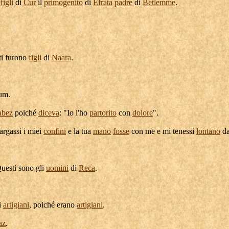
i
figli
di
Cur
il
primogenito
di
Efrata
padre
di
Betlemme
.
ti furono
figli
di
Naara
.
um
.
abez
poiché
diceva
: "Io l'ho
partorito
con
dolore
".
largassi
i miei
confini
e la tua
mano
fosse
con me e mi
tenessi
lontano
d
Questi sono gli
uomini
di
Reca
.
i
artigiani
, poiché erano
artigiani
.
az
.