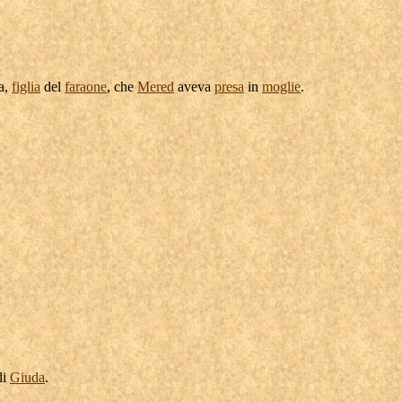
a
,
figlia
del
faraone
, che
Mered
aveva
presa
in
moglie
.
di
Giuda
.