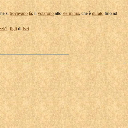
che si
trovavano
là
; li
votarono
allo
sterminio
, che è
durato
fino ad
zièl
,
figli
di
Iseì
.