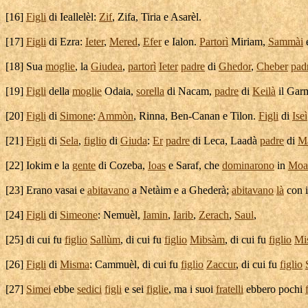
[
16]
Figli
di
Ieallelèl
:
Zif
,
Zifa
,
Tiria
e
Asarèl
.
[
17]
Figli
di
Ezra
:
Ieter
,
Mered
,
Efer
e
Ialon
.
Partorì
Miriam
,
Sammài
[
18] Sua
moglie
, la
Giudea
,
partorì
Ieter
padre
di
Ghedor
,
Cheber
pad
[
19]
Figli
della
moglie
Odaia
,
sorella
di
Nacam
,
padre
di
Keilà
il
Garm
[
20]
Figli
di
Simone
:
Ammòn
,
Rinna
,
Ben-Canan
e
Tilon
.
Figli
di
Iseì
[
21]
Figli
di
Sela
,
figlio
di
Giuda
:
Er
padre
di
Leca
,
Laadà
padre
di
M
[
22]
Iokim
e la
gente
di
Cozeba
,
Ioas
e
Saraf
, che
dominarono
in
Moa
[
23] Erano
vasai
e
abitavano
a
Netàim
e a
Ghederà
;
abitavano
là
con 
[
24]
Figli
di
Simeone
:
Nemuèl
,
Iamin
,
Iarib
,
Zerach
,
Saul
,
[
25] di cui fu
figlio
Sallùm
, di cui fu
figlio
Mibsàm
, di cui fu
figlio
Mi
[
26]
Figli
di
Misma
:
Cammuèl
, di cui fu
figlio
Zaccur
, di cui fu
figlio
[
27]
Simei
ebbe
sedici
figli
e sei
figlie
, ma i suoi
fratelli
ebbero pochi