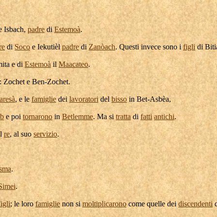
e
Isbach
,
padre
di
Estemoà
.
re
di
Soco
e
Iekutièl
padre
di
Zanòach
. Questi invece sono i
figli
di
Biti
ita
e di
Estemoà
il
Maacateo
.
:
Zochet
e
Ben-Zochet
.
aresà
, e le
famiglie
dei
lavoratori
del
bisso
in
Bet-Asbèa
,
b
e poi
tornarono
in
Betlemme
. Ma si
tratta
di
fatti
antichi
.
il
re
, al suo
servizio
.
sma
.
Simei
.
figli
; le loro
famiglie
non si
moltiplicarono
come quelle dei
discendenti