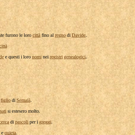
ste furono le loro
città
fino al
regno
di
Davide
.
città
de
e questi i loro
nomi
nei
registri
genealogici
.
,
figlio
di
Semaià
.
sati
si
estesero
molto.
cerca
di
pascoli
per i
greggi
.
e
quieta
.