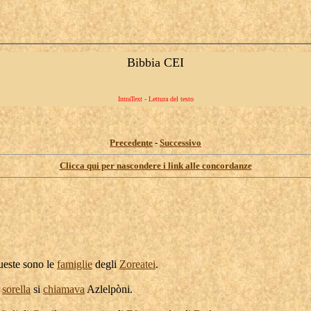
Bibbia CEI
IntraText - Lettura del testo
Precedente
-
Successivo
Clicca qui per nascondere i link alle concordanze
ueste sono le
famiglie
degli
Zoreatei
.
o
sorella
si
chiamava
Azlelpòni
.