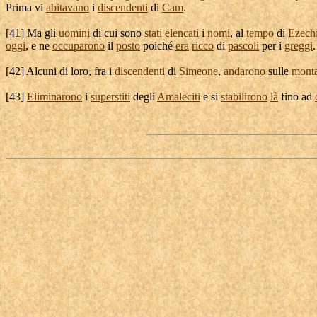
Prima vi
abitavano
i
discendenti
di
Cam
.
[
41] Ma gli
uomini
di cui sono
stati
elencati
i
nomi
, al
tempo
di
Ezech
oggi
, e ne
occuparono
il
posto
poiché
era
ricco
di
pascoli
per i
greggi
.
[
42] Alcuni di loro, fra i
discendenti
di
Simeone
,
andarono
sulle
mont
[
43]
Eliminarono
i
superstiti
degli
Amaleciti
e si
stabilirono
là
fino ad