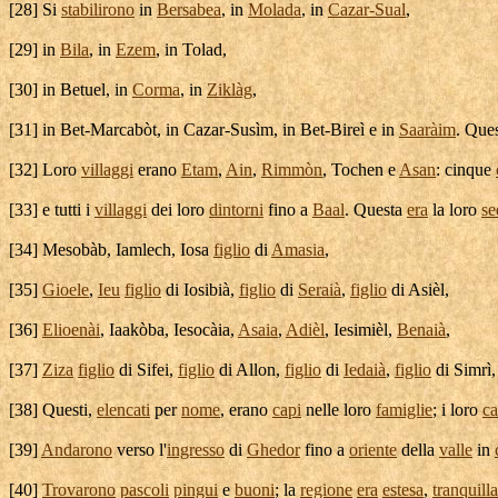
[
28] Si
stabilirono
in
Bersabea
, in
Molada
, in
Cazar-Sual
,
[
29] in
Bila
, in
Ezem
, in
Tolad
,
[
30] in
Betuel
, in
Corma
, in
Ziklàg
,
[
31] in
Bet-Marcabòt
, in
Cazar-Susìm
, in
Bet-Bireì
e in
Saaràim
. Que
[
32] Loro
villaggi
erano
Etam
,
Ain
,
Rimmòn
,
Tochen
e
Asan
: cinque
[
33] e tutti i
villaggi
dei loro
dintorni
fino a
Baal
. Questa
era
la loro
se
[
34]
Mesobàb
,
Iamlech
,
Iosa
figlio
di
Amasia
,
[
35]
Gioele
,
Ieu
figlio
di
Iosibià
,
figlio
di
Seraià
,
figlio
di
Asièl
,
[
36]
Elioenài
,
Iaakòba
,
Iesocàia
,
Asaia
,
Adièl
,
Iesimièl
,
Benaià
,
[
37]
Ziza
figlio
di
Sifei
,
figlio
di
Allon
,
figlio
di
Iedaià
,
figlio
di
Simrì
[
38] Questi,
elencati
per
nome
, erano
capi
nelle loro
famiglie
; i loro
ca
[
39]
Andarono
verso l'
ingresso
di
Ghedor
fino a
oriente
della
valle
in
[
40]
Trovarono
pascoli
pingui
e
buoni
; la
regione
era
estesa
,
tranquilla