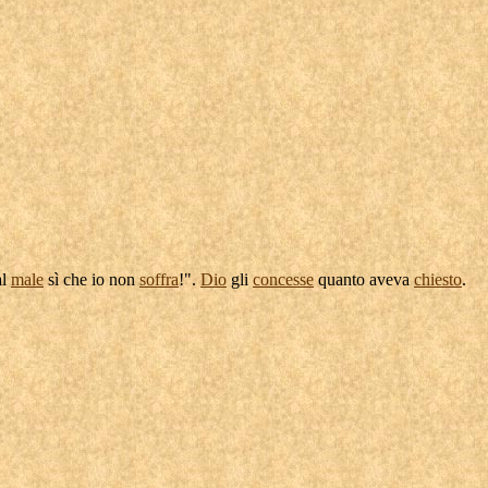
al
male
sì che io non
soffra
!".
Dio
gli
concesse
quanto aveva
chiesto
.