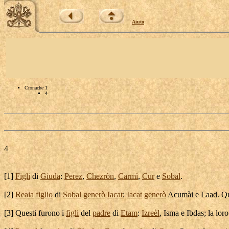
Aiuto
Cronache 1
4
4
[
1]
Figli
di
Giuda
:
Perez
,
Chezròn
,
Carmì
,
Cur
e
Sobal
.
[
2]
Reaia
figlio
di
Sobal
generò
Iacat
;
Iacat
generò
Acumài
e
Laad
. Q
[
3] Questi furono i
figli
del
padre
di
Etam
:
Izreèl
,
Isma
e
Ibdas
; la lor