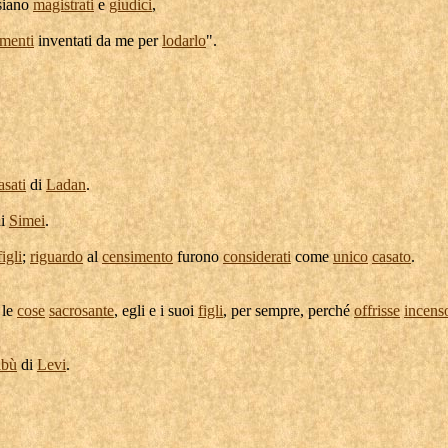
siano
magistrati
e
giudici
,
umenti
inventati
da me per
lodarlo
".
asati
di
Ladan
.
i
Simei
.
figli
;
riguardo
al
censimento
furono
considerati
come
unico
casato
.
le
cose
sacrosante
, egli e i suoi
figli
, per sempre, perché
offrisse
incens
ibù
di
Levi
.