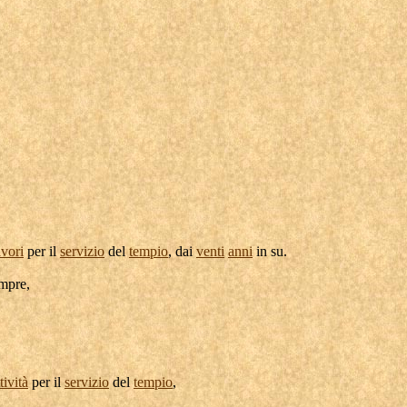
avori
per il
servizio
del
tempio
, dai
venti
anni
in su.
mpre,
tività
per il
servizio
del
tempio
,