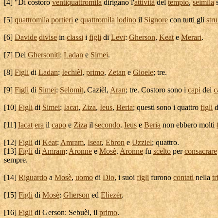
[
4] "Di costoro
ventiquattromila
dirigano
l'
attività
del
tempio
,
seimila
[
5]
quattromila
portieri
e
quattromila
lodino
il
Signore
con tutti gli
str
[
6]
Davide
divise
in
classi
i
figli
di
Levi
:
Gherson
,
Keat
e
Merari
.
[
7] Dei
Ghersoniti
:
Ladan
e
Simei
.
[
8]
Figli
di
Ladan
:
Iechièl
,
primo
,
Zetan
e
Gioele
; tre.
[
9]
Figli
di
Simei
:
Selomìt
,
Cazièl
,
Aran
; tre. Costoro sono i
capi
dei
c
[
10]
Figli
di
Simei
:
Iacat
,
Ziza
,
Ieus
,
Beria
; questi sono i quattro
figli
d
[
11]
Iacat
era
il
capo
e
Ziza
il
secondo
.
Ieus
e
Beria
non ebbero molti
[
12]
Figli
di
Keat
:
Amram
,
Isear
,
Ebron
e
Uzziel
; quattro.
[
13]
Figli
di
Amram
:
Aronne
e
Mosè
.
Aronne
fu
scelto
per
consacrare
sempre.
[
14]
Riguardo
a
Mosè
,
uomo
di
Dio
, i suoi
figli
furono
contati
nella
tr
[
15]
Figli
di
Mosè
:
Gherson
ed
Eliezèr
.
[
16]
Figli
di
Gerson
:
Sebuèl
, il
primo
.