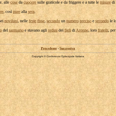
te
, alle
cose
da
cuocere
sulle
graticole
e da
friggere
e a tutte le
misure
di
re
, così
pure
alla
sera
.
nei
noviluni
, nelle
feste
fisse
,
secondo
un
numero
preciso
e
secondo
le l
io
del
santuario
e stavano agli
ordini
dei
figli
di
Aronne
, loro
fratelli
, per
Precedente
-
Successivo
Copyright © Conferenza Episcopale Italiana