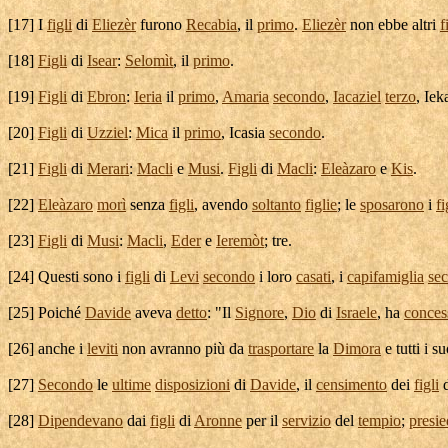
[
17] I
figli
di
Eliezèr
furono
Recabia
, il
primo
.
Eliezèr
non ebbe altri
f
[
18]
Figli
di
Isear
:
Selomìt
, il
primo
.
[
19]
Figli
di
Ebron
:
Ieria
il
primo
,
Amaria
secondo
,
Iacaziel
terzo
,
Ie
[
20]
Figli
di
Uzziel
:
Mica
il
primo
,
Icasia
secondo
.
[
21]
Figli
di
Merari
:
Macli
e
Musi
.
Figli
di
Macli
:
Eleàzaro
e
Kis
.
[
22]
Eleàzaro
morì
senza
figli
, avendo
soltanto
figlie
; le
sposarono
i
fi
[
23]
Figli
di
Musi
:
Macli
,
Eder
e
Ieremòt
; tre.
[
24] Questi sono i
figli
di
Levi
secondo
i loro
casati
, i
capifamiglia
se
[
25] Poiché
Davide
aveva
detto
: "Il
Signore
,
Dio
di
Israele
, ha
conces
[
26] anche i
leviti
non avranno più da
trasportare
la
Dimora
e tutti i s
[
27]
Secondo
le
ultime
disposizioni
di
Davide
, il
censimento
dei
figli
[
28]
Dipendevano
dai
figli
di
Aronne
per il
servizio
del
tempio
;
presi