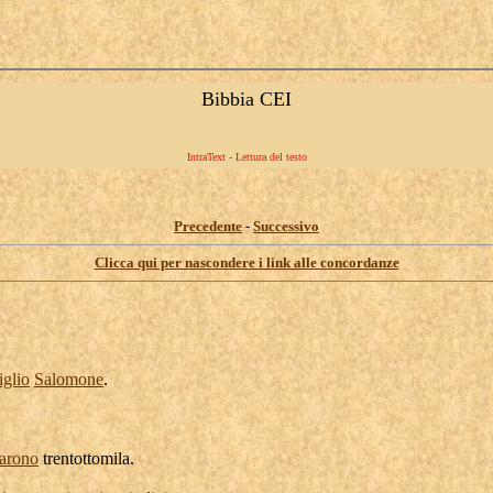
Bibbia CEI
IntraText - Lettura del testo
Precedente
-
Successivo
Clicca qui per nascondere i link alle concordanze
iglio
Salomone
.
tarono
trentottomila
.