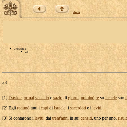
Aiuto
Cronache 1
23
23
[
1]
Davide
,
ormai
vecchio
e
sazio
di
giorni
,
nominò
re
su
Israele
suo
f
[
2] Egli
radunò
tutti i
capi
di
Israele
, i
sacerdoti
e i
leviti
.
[
3] Si
contarono
i
leviti
, dai
trent'
anni
in su;
censiti
, uno per uno,
risul