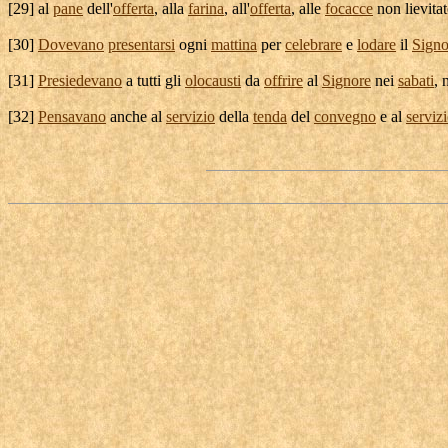
[
29] al
pane
dell'
offerta
, alla
farina
, all'
offerta
, alle
focacce
non
lievita
[
30]
Dovevano
presentarsi
ogni
mattina
per
celebrare
e
lodare
il
Signo
[
31]
Presiedevano
a tutti gli
olocausti
da
offrire
al
Signore
nei
sabati
, 
[
32]
Pensavano
anche al
servizio
della
tenda
del
convegno
e al
serviz