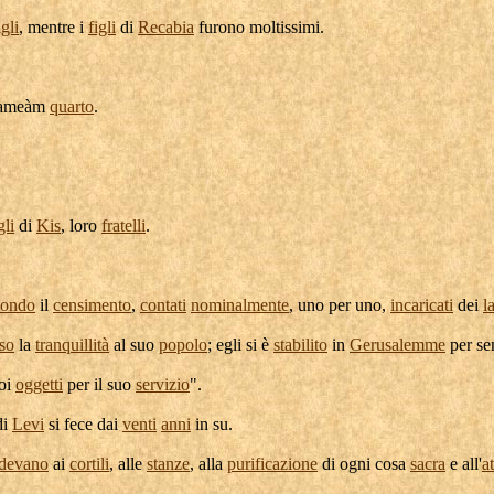
igli
, mentre i
figli
di
Recabia
furono moltissimi.
kameàm
quarto
.
gli
di
Kis
, loro
fratelli
.
condo
il
censimento
,
contati
nominalmente
, uno per uno,
incaricati
dei
l
so
la
tranquillità
al suo
popolo
; egli si è
stabilito
in
Gerusalemme
per se
uoi
oggetti
per il suo
servizio
".
di
Levi
si fece dai
venti
anni
in su.
edevano
ai
cortili
, alle
stanze
, alla
purificazione
di ogni cosa
sacra
e all'
at