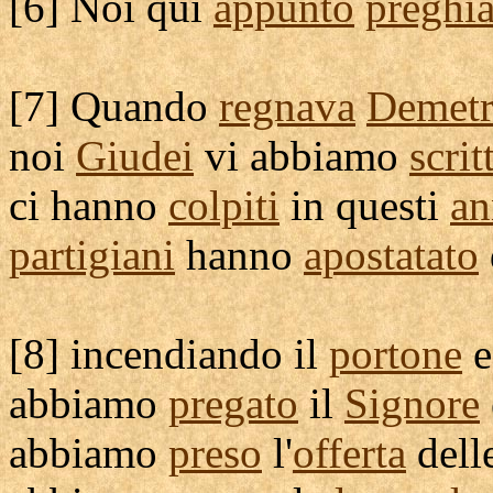
[
6] Noi qui
appunto
preghi
[
7] Quando
regnava
Demetr
noi
Giudei
vi abbiamo
scrit
ci hanno
colpiti
in questi
an
partigiani
hanno
apostatato
[
8]
incendiando
il
portone
abbiamo
pregato
il
Signore
abbiamo
preso
l'
offerta
dell