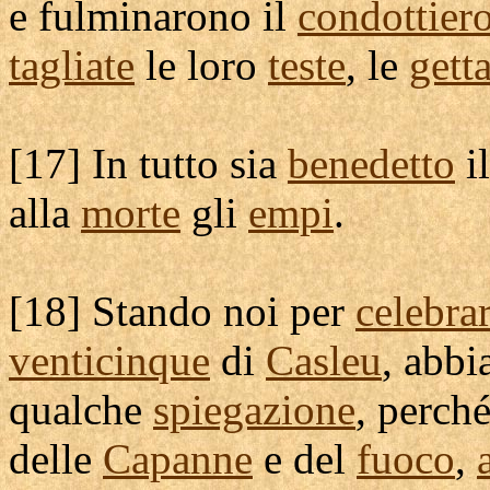
e
fulminarono
il
condottier
tagliate
le loro
teste
, le
gett
[
17] In tutto sia
benedetto
i
alla
morte
gli
empi
.
[
18] Stando noi per
celebra
venticinque
di
Casleu
, abb
qualche
spiegazione
, perch
delle
Capanne
e del
fuoco
,