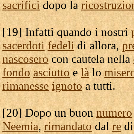
sacrifici
dopo la
ricostruzio
[
19] Infatti quando i nostri
sacerdoti
fedeli
di allora,
pr
nascosero
con
cautela
nella
fondo
asciutto
e
là
lo
miser
rimanesse
ignoto
a tutti.
[
20] Dopo un buon
numero
Neemia
,
rimandato
dal
re
d