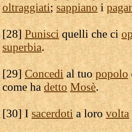
oltraggiati
;
sappiano
i
paga
[
28]
Punisci
quelli che ci
o
superbia
.
[
29]
Concedi
al tuo
popolo
come ha
detto
Mosè
.
[
30] I
sacerdoti
a loro
volta