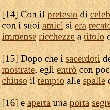
[
14] Con il
pretesto
di
celeb
con i suoi
amici
si
era
recat
immense
ricchezze
a
titolo
[
15] Dopo che i
sacerdoti
d
mostrate
, egli
entrò
con poc
chiuso
il
tempio
alle
spalle
[
16] e
aperta
una
porta
segr