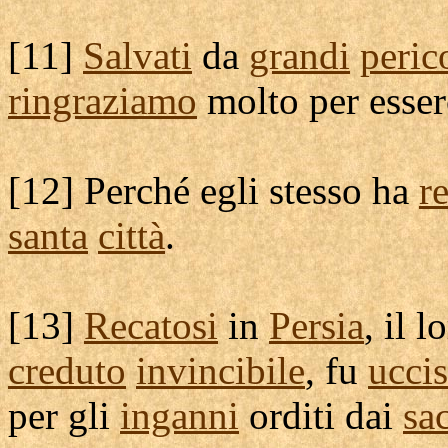
[
11]
Salvati
da
grandi
peric
ringraziamo
molto per esser
[
12] Perché egli stesso ha
r
santa
città
.
[
13]
Recatosi
in
Persia
, il l
creduto
invincibile
, fu
ucci
per gli
inganni
orditi
dai
sa