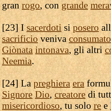
gran
rogo
, con
grande
mera
[
23] I
sacerdoti
si
posero
al
sacrificio
veniva
consumato
Giònata
intonava
, gli altri
c
Neemia
.
[
24] La
preghiera
era
formu
Signore
Dio
,
creatore
di tut
misericordioso
, tu solo
re
e