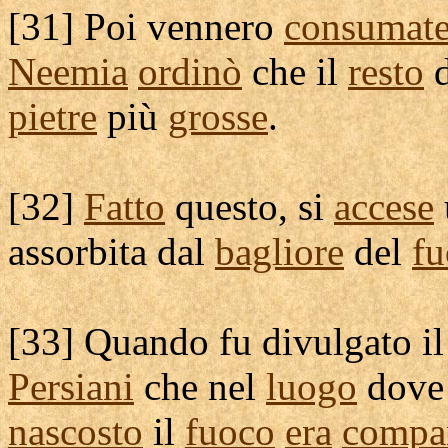
[
31] Poi vennero
consumat
Neemia
ordinò
che il
resto
d
pietre
più
grosse
.
[
32]
Fatto
questo, si
accese
assorbita
dal
bagliore
del
fu
[
33] Quando fu
divulgato
i
Persiani
che nel
luogo
dove
nascosto
il
fuoco
era
compa