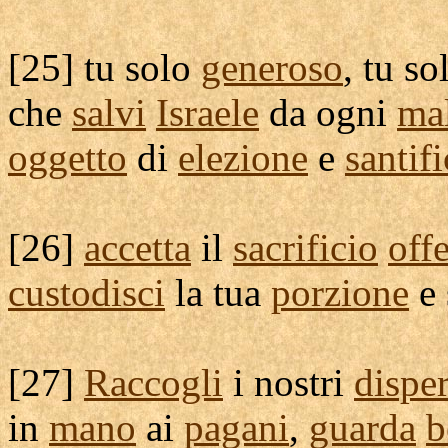
[
25] tu solo
generoso
, tu s
che
salvi
Israele
da ogni
ma
oggetto
di
elezione
e
santif
[
26]
accetta
il
sacrificio
off
custodisci
la tua
porzione
e
[
27]
Raccogli
i nostri
disper
in
mano
ai
pagani
,
guarda
b