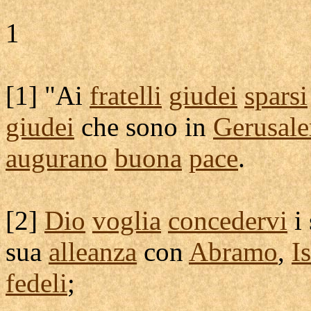
1
[
1] "Ai
fratelli
giudei
sparsi
giudei
che sono in
Gerusal
augurano
buona
pace
.
[
2]
Dio
voglia
concedervi
i
sua
alleanza
con
Abramo
,
I
fedeli
;