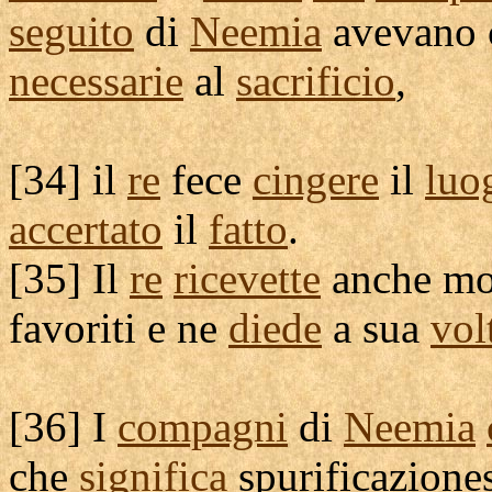
seguito
di
Neemia
avevano 
necessarie
al
sacrificio
,
[
34] il
re
fece
cingere
il
luo
accertato
il
fatto
.
[
35] Il
re
ricevette
anche mo
favoriti
e ne
diede
a sua
vol
[
36] I
compagni
di
Neemia
che
significa
spurificazione