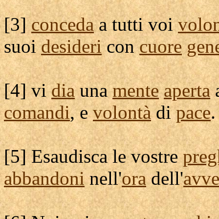
[
3]
conceda
a tutti voi
volo
suoi
desideri
con
cuore
gen
[
4] vi
dia
una
mente
aperta
comandi
, e
volontà
di
pace
.
[
5]
Esaudisca
le vostre
preg
abbandoni
nell'
ora
dell'
avve