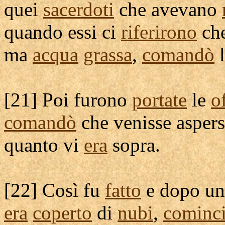
quei
sacerdoti
che avevano
quando essi ci
riferirono
ch
ma
acqua
grassa
,
comandò
l
[
21] Poi furono
portate
le
o
comandò
che venisse
asper
quanto vi
era
sopra.
[
22] Così fu
fatto
e dopo u
era
coperto
di
nubi
,
cominc