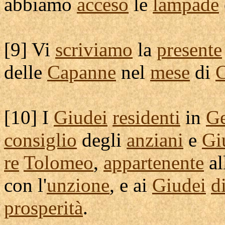
abbiamo
acceso
le
lampade
[
9] Vi
scriviamo
la
presente
delle
Capanne
nel
mese
di
C
[
10] I
Giudei
residenti
in
G
consiglio
degli
anziani
e
Gi
re
Tolomeo
,
appartenente
al
con l'
unzione
, e ai
Giudei
d
prosperità
.