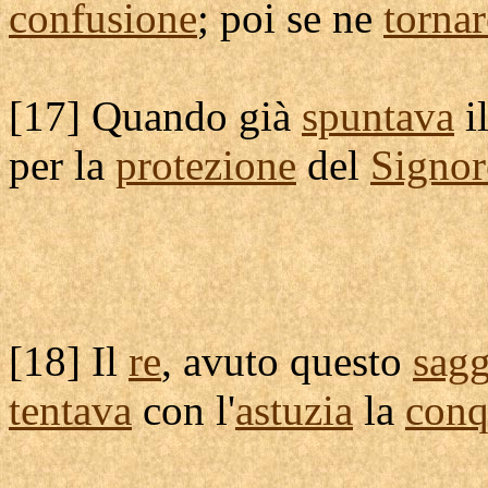
confusione
; poi se ne
torna
[
17] Quando già
spuntava
i
per la
protezione
del
Signor
[
18] Il
re
, avuto questo
sagg
tentava
con l'
astuzia
la
conq