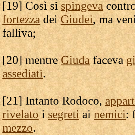
[
19] Così si
spingeva
contr
fortezza
dei
Giudei
, ma ven
falliva
;
[
20] mentre
Giuda
faceva
g
assediati
.
[
21] Intanto
Rodoco
,
appar
rivelato
i
segreti
ai
nemici
:
mezzo
.