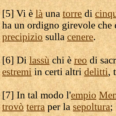
[
5] Vi è
là
una
torre
di
cinq
ha un
ordigno
girevole
che 
precipizio
sulla
cenere
.
[
6] Di
lassù
chi è
reo
di
sacr
estremi
in certi altri
delitti
, 
[
7] In tal modo l'
empio
Men
trovò
terra
per la
sepoltura
;