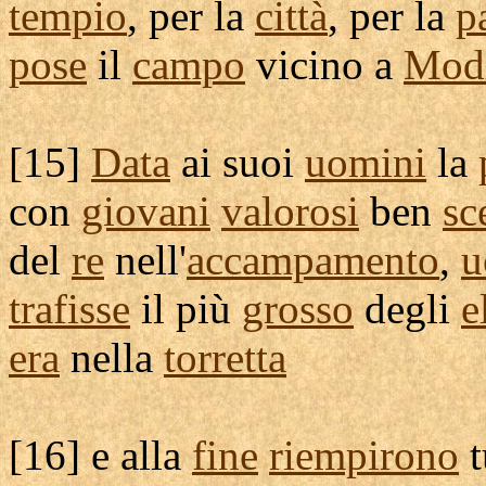
tempio
, per la
città
, per la
p
pose
il
campo
vicino a
Mod
[
15]
Data
ai suoi
uomini
la
con
giovani
valorosi
ben
sc
del
re
nell'
accampamento
,
u
trafisse
il più
grosso
degli
e
era
nella
torretta
[
16] e alla
fine
riempirono
t