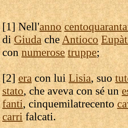
[
1] Nell'
anno
centoquarant
di
Giuda
che
Antioco
Eupàt
con
numerose
truppe
;
[
2]
era
con lui
Lisia
, suo
tu
stato
, che aveva con sé un
e
fanti
,
cinquemilatrecento
ca
carri
falcati
.