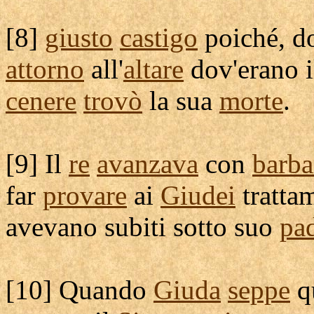
[
8]
giusto
castigo
poiché, d
attorno
all'
altare
dov'erano 
cenere
trovò
la sua
morte
.
[
9] Il
re
avanzava
con
barba
far
provare
ai
Giudei
tratta
avevano
subiti
sotto suo
pa
[
10] Quando
Giuda
seppe
q