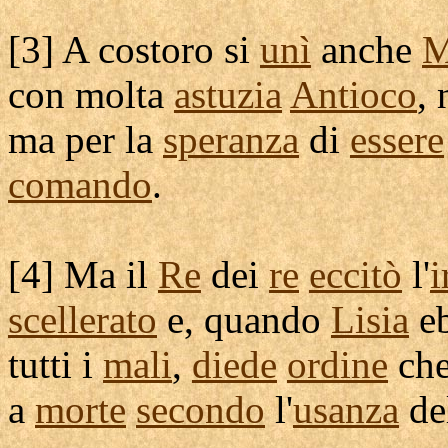
[
3] A costoro si
unì
anche
M
con molta
astuzia
Antioco
,
ma per la
speranza
di
essere
comando
.
[
4] Ma il
Re
dei
re
eccitò
l'
i
scellerato
e, quando
Lisia
e
tutti i
mali
,
diede
ordine
ch
a
morte
secondo
l'
usanza
de