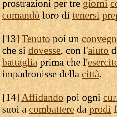
prostrazioni
per tre
giorni
c
comandò
loro di
tenersi
pre
[
13]
Tenuto
poi un
convegn
che si
dovesse
, con l'
aiuto
d
battaglia
prima che l'
esercit
impadronisse
della
città
.
[
14]
Affidando
poi ogni
cur
suoi a
combattere
da
prodi
f