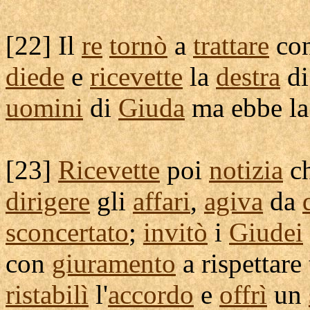
[
22] Il
re
tornò
a
trattare
con
diede
e
ricevette
la
destra
d
uomini
di
Giuda
ma ebbe l
[
23]
Ricevette
poi
notizia
c
dirigere
gli
affari
,
agiva
da
sconcertato
;
invitò
i
Giudei
con
giuramento
a
rispettare
ristabilì
l'
accordo
e
offrì
un