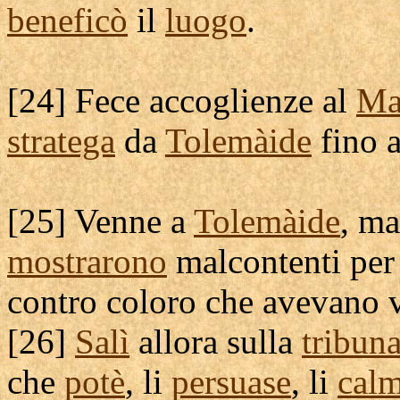
beneficò
il
luogo
.
[
24] Fece
accoglienze
al
Ma
stratega
da
Tolemàide
fino 
[
25] Venne a
Tolemàide
, ma
mostrarono
malcontenti
per
contro coloro che avevano 
[
26]
Salì
allora sulla
tribun
che
potè
, li
persuase
, li
cal