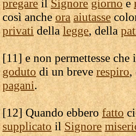
pregare
il
Signore
giorno
e
così anche
ora
aiutasse
colo
privati
della
legge
, della
pat
[
11] e non
permettesse
che 
goduto
di un breve
respiro
,
pagani
.
[
12] Quando ebbero
fatto
ci
supplicato
il
Signore
miseri