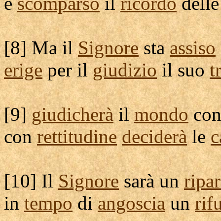
è
scomparso
il
ricordo
dell
[
8] Ma il
Signore
sta
assiso
erige
per il
giudizio
il suo
t
[
9]
giudicherà
il
mondo
co
con
rettitudine
deciderà
le
c
[
10] Il
Signore
sarà un
ripa
in
tempo
di
angoscia
un
rif