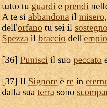
tutto tu
guardi
e
prendi
nell
A te si
abbandona
il
misero
,
dell'
orfano
tu sei il
sostegn
Spezza
il
braccio
dell'
empi
[
36]
Punisci
il suo
peccato
e
[
37] Il
Signore
è
re
in
etern
dalla sua
terra
sono
scompa