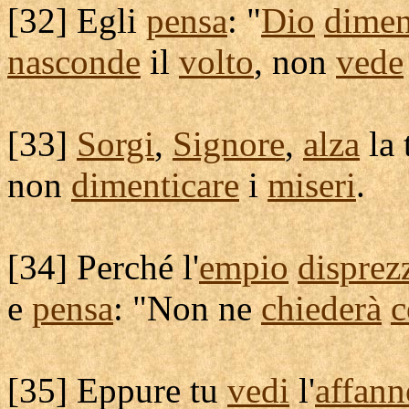
[
32] Egli
pensa
: "
Dio
dimen
nasconde
il
volto
, non
vede
[
33]
Sorgi
,
Signore
,
alza
la 
non
dimenticare
i
miseri
.
[
34] Perché l'
empio
disprez
e
pensa
: "Non ne
chiederà
c
[
35] Eppure tu
vedi
l'
affann