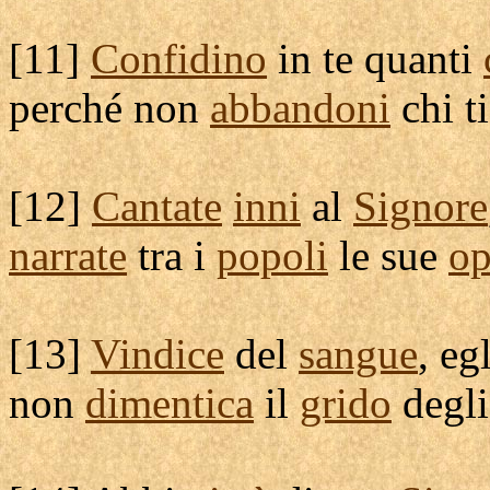
[
11]
Confidino
in te quanti
perché non
abbandoni
chi t
[
12]
Cantate
inni
al
Signore
narrate
tra i
popoli
le sue
op
[
13]
Vindice
del
sangue
, eg
non
dimentica
il
grido
degl