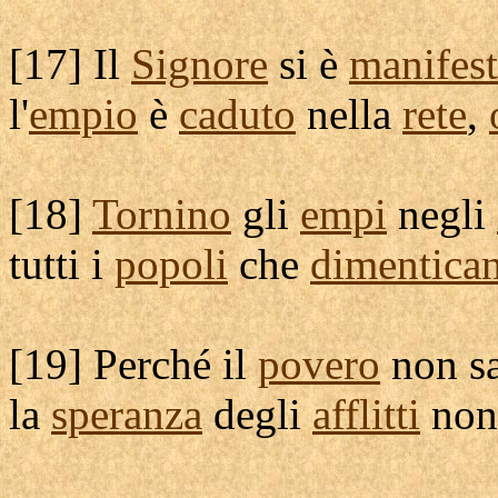
[
17] Il
Signore
si è
manifest
l'
empio
è
caduto
nella
rete
,
[
18]
Tornino
gli
empi
negli
tutti i
popoli
che
dimentica
[
19] Perché il
povero
non s
la
speranza
degli
afflitti
no