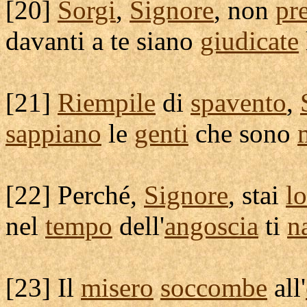
[
20]
Sorgi
,
Signore
, non
pr
davanti a te siano
giudicate
[
21]
Riempile
di
spavento
,
sappiano
le
genti
che sono
[
22] Perché,
Signore
, stai
l
nel
tempo
dell'
angoscia
ti
n
[
23] Il
misero
soccombe
all'