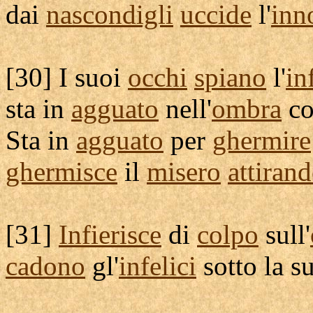
dai
nascondigli
uccide
l'
inn
[
30] I suoi
occhi
spiano
l'
in
sta in
agguato
nell'
ombra
co
Sta in
agguato
per
ghermire
ghermisce
il
misero
attiran
[
31]
Infierisce
di
colpo
sull'
cadono
gl'
infelici
sotto la s