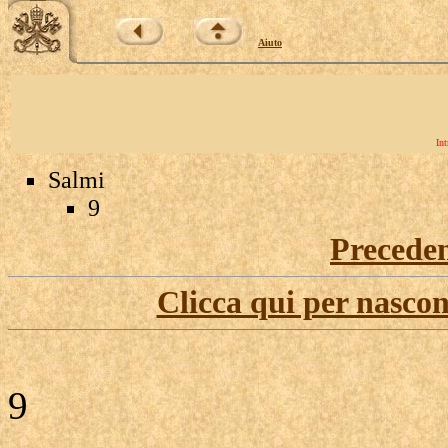
Aiuto
Int
Salmi
9
Precede
Clicca qui per nascon
9