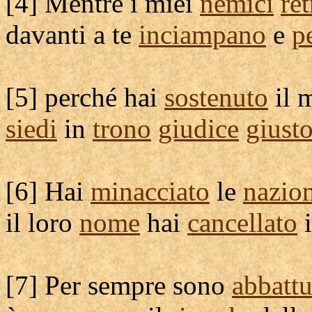
[
4] Mentre i miei
nemici
re
davanti a te
inciampano
e
p
[
5] perché hai
sostenuto
il 
siedi
in
trono
giudice
giust
[
6] Hai
minacciato
le
nazio
il loro
nome
hai
cancellato
[
7] Per sempre sono
abbattu