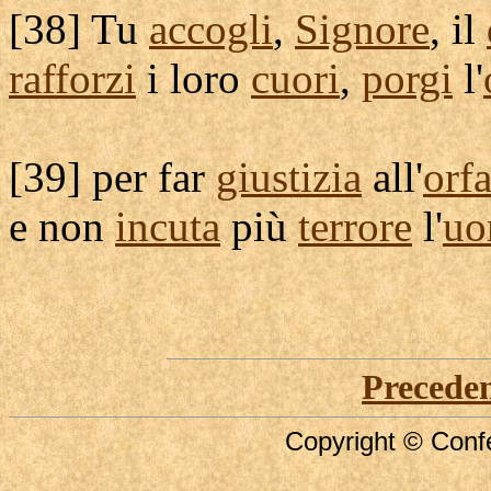
[
38] Tu
accogli
,
Signore
, il
rafforzi
i loro
cuori
,
porgi
l'
[
39] per far
giustizia
all'
orf
e non
incuta
più
terrore
l'
u
Precede
Copyright © Confe