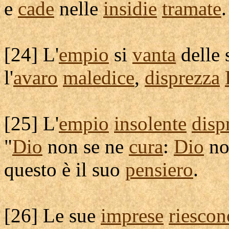
e
cade
nelle
insidie
tramate
.
[
24] L'
empio
si
vanta
delle
l'
avaro
maledice
,
disprezza
[
25] L'
empio
insolente
disp
"
Dio
non se ne
cura
:
Dio
n
questo è il suo
pensiero
.
[
26] Le sue
imprese
riescon