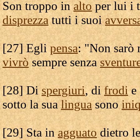
Son troppo in
alto
per lui i 
disprezza
tutti i suoi
avversa
[
27] Egli
pensa
: "Non sarò
vivrò
sempre senza
sventur
[
28] Di
spergiuri
, di
frodi
e 
sotto la sua
lingua
sono
ini
[
29] Sta in
agguato
dietro l