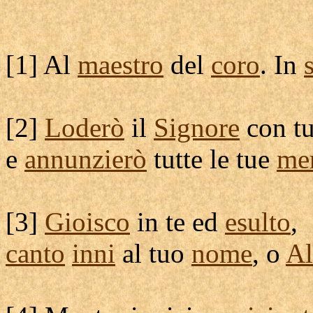
[
1] Al
maestro
del
coro
. In
[
2]
Loderò
il
Signore
con tu
e
annunzierò
tutte le tue
mer
[
3]
Gioisco
in te ed
esulto
,
canto
inni
al tuo
nome
, o
Al