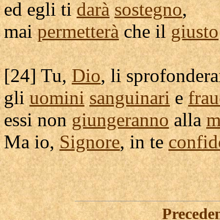
ed egli ti
darà
sostegno
,
mai
permetterà
che il
giusto
[
24] Tu,
Dio
, li
sprofondera
gli
uomini
sanguinari
e
frau
essi non
giungeranno
alla
m
Ma io,
Signore
, in te
confid
Precede