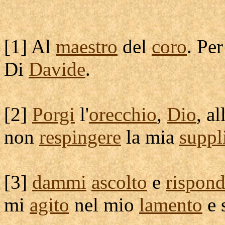
[
1] Al
maestro
del
coro
. Pe
Di
Davide
.
[
2]
Porgi
l'
orecchio
,
Dio
, a
non
respingere
la mia
suppl
[
3]
dammi
ascolto
e
rispon
mi
agito
nel mio
lamento
e 