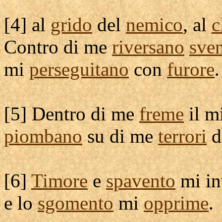
[
4] al
grido
del
nemico
, al
c
Contro di me
riversano
sve
mi
perseguitano
con
furore
.
[
5] Dentro di me
freme
il m
piombano
su di me
terrori
d
[
6]
Timore
e
spavento
mi
i
e lo
sgomento
mi
opprime
.