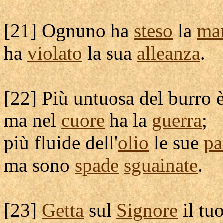
[
21] Ognuno ha
steso
la
ma
ha
violato
la sua
alleanza
.
[
22] Più
untuosa
del
burro
è
ma nel
cuore
ha la
guerra
;
più
fluide
dell'
olio
le sue
pa
ma sono
spade
sguainate
.
[
23]
Getta
sul
Signore
il tu