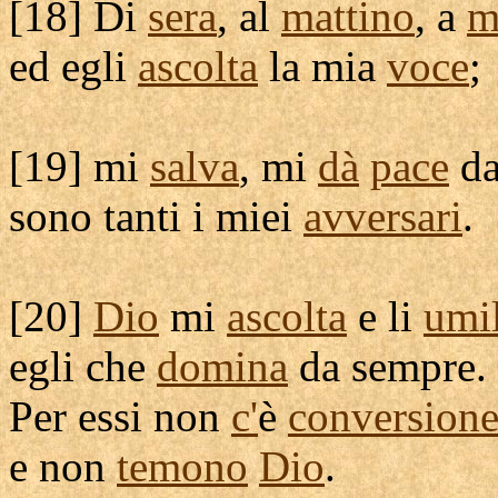
[
18] Di
sera
, al
mattino
, a
m
ed egli
ascolta
la mia
voce
;
[
19] mi
salva
, mi
dà
pace
da
sono tanti i miei
avversari
.
[
20]
Dio
mi
ascolta
e li
umil
egli che
domina
da sempre.
Per essi non
c'
è
conversion
e non
temono
Dio
.