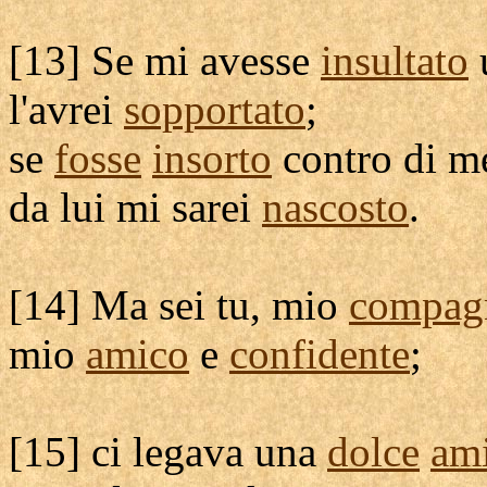
[
13] Se mi avesse
insultato
l'avrei
sopportato
;
se
fosse
insorto
contro di m
da lui mi sarei
nascosto
.
[
14] Ma sei tu, mio
compag
mio
amico
e
confidente
;
[
15] ci
legava
una
dolce
ami