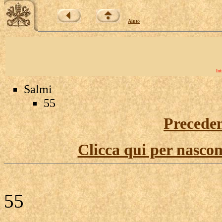
Aiuto
Int
Salmi
55
Precede
Clicca qui per nascon
55