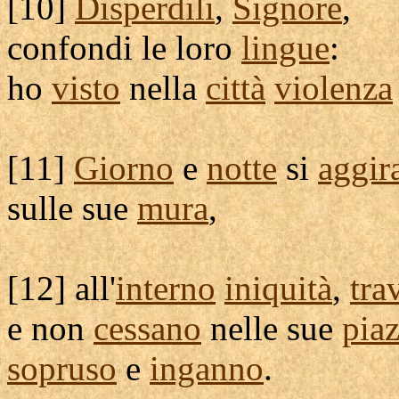
[
10]
Disperdili
,
Signore
,
confondi
le loro
lingue
:
ho
visto
nella
città
violenza
[
11]
Giorno
e
notte
si
aggir
sulle sue
mura
,
[
12] all'
interno
iniquità
,
tra
e non
cessano
nelle sue
pia
sopruso
e
inganno
.