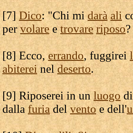
[
7]
Dico
: "Chi mi
darà
ali
c
per
volare
e
trovare
riposo
?
[
8] Ecco,
errando
,
fuggirei
abiterei
nel
deserto
.
[
9]
Riposerei
in un
luogo
d
dalla
furia
del
vento
e dell'
u