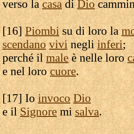
verso la
casa
di
Dio
cammi
[
16]
Piombi
su di loro la
mo
scendano
vivi
negli
inferi
;
perché il
male
è nelle loro
c
e nel loro
cuore
.
[
17] Io
invoco
Dio
e il
Signore
mi
salva
.