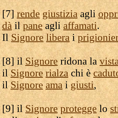
[
7]
rende
giustizia
agli
oppr
dà
il
pane
agli
affamati
.
Il
Signore
libera
i
prigionier
[
8] il
Signore
ridona
la
vist
il
Signore
rialza
chi è
cadut
il
Signore
ama
i
giusti
,
[
9] il
Signore
protegge
lo
s