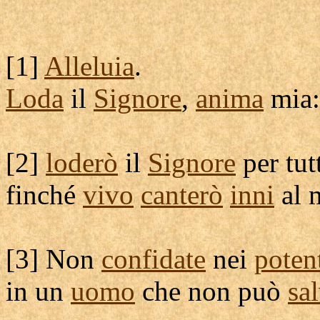
[
1]
Alleluia
.
Loda
il
Signore
,
anima
mia:
[
2]
loderò
il
Signore
per tut
finché
vivo
canterò
inni
al 
[
3] Non
confidate
nei
poten
in un
uomo
che non può
sa