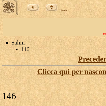
Aiuto
Int
Salmi
146
Precede
Clicca qui per nascon
146