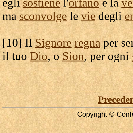
egli
sostiene
l'
orfano
e la
ve
ma
sconvolge
le
vie
degli
e
[
10] Il
Signore
regna
per se
il tuo
Dio
, o
Sion
, per ogni
Precede
Copyright © Confe