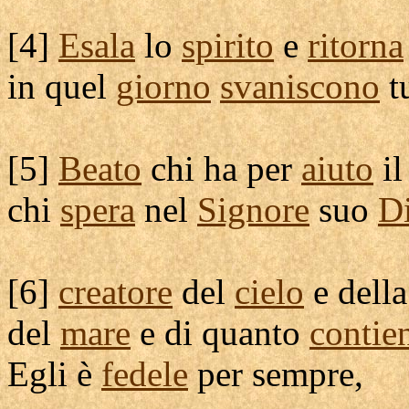
[
4]
Esala
lo
spirito
e
ritorna
in quel
giorno
svaniscono
tu
[
5]
Beato
chi ha per
aiuto
i
chi
spera
nel
Signore
suo
D
[
6]
creatore
del
cielo
e dell
del
mare
e di quanto
contie
Egli è
fedele
per sempre,