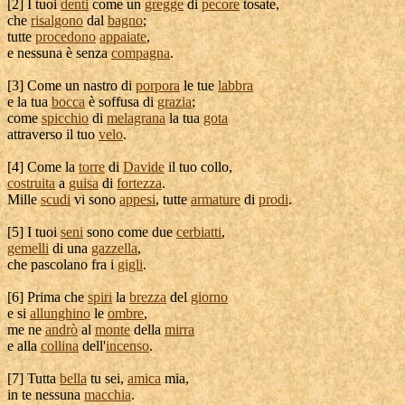
[
2] I tuoi
denti
come un
gregge
di
pecore
tosate
,
che
risalgono
dal
bagno
;
tutte
procedono
appaiate
,
e nessuna è senza
compagna
.
[
3] Come un
nastro
di
porpora
le tue
labbra
e la tua
bocca
è
soffusa
di
grazia
;
come
spicchio
di
melagrana
la tua
gota
attraverso il tuo
velo
.
[
4] Come la
torre
di
Davide
il tuo collo,
costruita
a
guisa
di
fortezza
.
Mille
scudi
vi sono
appesi
, tutte
armature
di
prodi
.
[
5] I tuoi
seni
sono come due
cerbiatti
,
gemelli
di una
gazzella
,
che
pascolano
fra i
gigli
.
[
6] Prima che
spiri
la
brezza
del
giorno
e si
allunghino
le
ombre
,
me ne
andrò
al
monte
della
mirra
e alla
collina
dell'
incenso
.
[
7] Tutta
bella
tu sei,
amica
mia,
in te nessuna
macchia
.