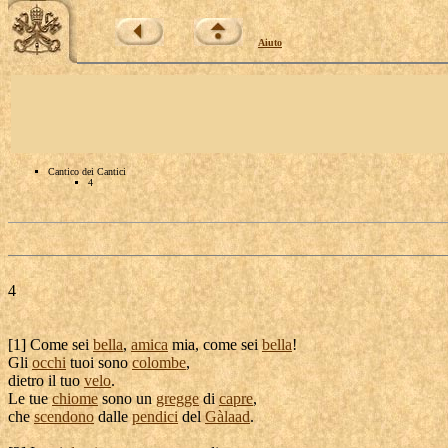
Aiuto
Cantico dei Cantici
4
4
[
1] Come sei
bella
,
amica
mia, come sei
bella
!
Gli
occhi
tuoi sono
colombe
,
dietro il tuo
velo
.
Le tue
chiome
sono un
gregge
di
capre
,
che
scendono
dalle
pendici
del
Gàlaad
.