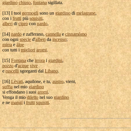
giardino
chiuso
,
fontana
sigillata
.
[
13] I tuoi
germogli
sono un
giardino
di
melagrane
,
con i
frutti
più
squisiti
,
alberi
di
cipro
con
nardo
,
[
14]
nardo
e
zafferano
,
cannella
e
cinnamòmo
con ogni
specie
d'
alberi
da
incenso
;
mirra
e
àloe
con tutti i
migliori
aromi
.
[
15]
Fontana
che
irrora
i
giardini
,
pozzo
d'
acque
vive
e
ruscelli
sgorganti
dal
Libano
.
[
16]
Lèvati
,
aquilone
, e tu,
austro
, vieni,
soffia
nel mio
giardino
si
effondano
i suoi
aromi
.
Venga il mio
diletto
nel suo
giardino
e ne
mangi
i
frutti
squisiti
.