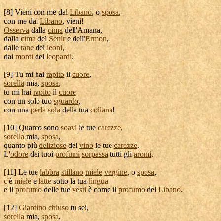
[
8] Vieni con me dal
Libano
, o
sposa
,
con me dal
Libano
, vieni!
Osserva
dalla
cima
dell'
Amana
,
dalla
cima
del
Senìr
e dell'
Ermon
,
dalle
tane
dei
leoni
,
dai
monti
dei
leopardi
.
[
9] Tu mi hai
rapito
il
cuore
,
sorella
mia,
sposa
,
tu mi hai
rapito
il
cuore
con un solo tuo
sguardo
,
con una
perla
sola
della tua
collana
!
[
10] Quanto sono
soavi
le tue
carezze
,
sorella
mia,
sposa
,
quanto più
deliziose
del
vino
le tue
carezze
.
L'
odore
dei tuoi
profumi
sorpassa
tutti gli
aromi
.
[
11] Le tue
labbra
stillano
miele
vergine
, o
sposa
,
c'
è
miele
e
latte
sotto la tua
lingua
e il
profumo
delle tue
vesti
è come il
profumo
del
Libano
.
[
12]
Giardino
chiuso
tu sei,
sorella
mia,
sposa
,