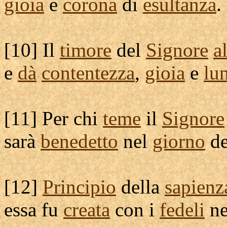
gioia
e
corona
di
esultanza
.
[
10] Il
timore
del
Signore
a
e
dà
contentezza
,
gioia
e
lu
[
11] Per chi
teme
il
Signore
sarà
benedetto
nel
giorno
de
[
12]
Principio
della
sapienz
essa fu
creata
con i
fedeli
n