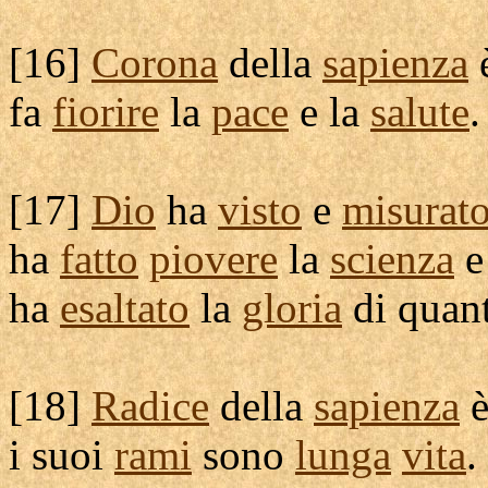
[
16]
Corona
della
sapienza
è
fa
fiorire
la
pace
e la
salute
.
[
17]
Dio
ha
visto
e
misurat
ha
fatto
piovere
la
scienza
e
ha
esaltato
la
gloria
di quant
[
18]
Radice
della
sapienza
i suoi
rami
sono
lunga
vita
.