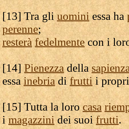
[
13] Tra gli
uomini
essa ha
perenne
;
resterà
fedelmente
con i lo
[
14]
Pienezza
della
sapienz
essa
inebria
di
frutti
i propr
[
15] Tutta la loro
casa
riemp
i
magazzini
dei suoi
frutti
.