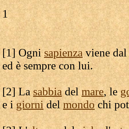
1
[
1] Ogni
sapienza
viene da
ed è sempre con lui.
[
2] La
sabbia
del
mare
, le
g
e i
giorni
del
mondo
chi po