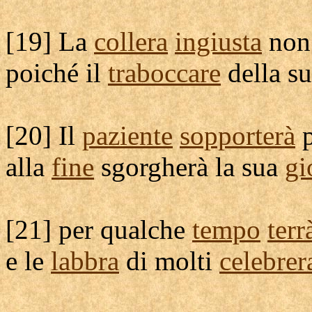
[
19] La
collera
ingiusta
non 
poiché il
traboccare
della s
[
20] Il
paziente
sopporterà
p
alla
fine
sgorgherà
la sua
gi
[
21] per qualche
tempo
terr
e le
labbra
di molti
celebre