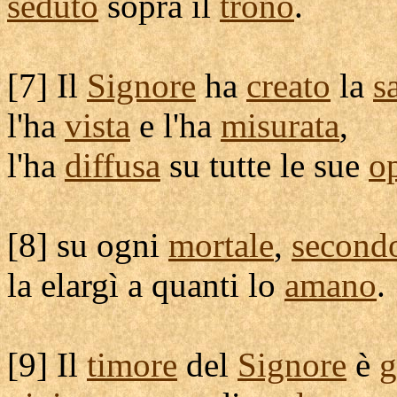
seduto
sopra il
trono
.
[
7] Il
Signore
ha
creato
la
s
l'ha
vista
e l'ha
misurata
,
l'ha
diffusa
su tutte le sue
o
[
8] su ogni
mortale
,
second
la
elargì
a quanti lo
amano
.
[
9] Il
timore
del
Signore
è
g