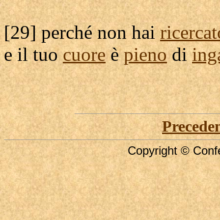
[
29] perché non hai
ricercat
e il tuo
cuore
è
pieno
di
ing
Precede
Copyright © Confe