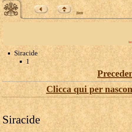
Aiuto
Int
Siracide
1
Precede
Clicca qui per nascon
Siracide