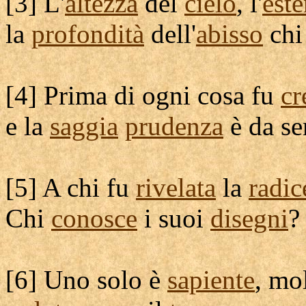
[
3] L'
altezza
del
cielo
, l'
est
la
profondità
dell'
abisso
chi
[
4] Prima di ogni cosa fu
cr
e la
saggia
prudenza
è da se
[
5] A chi fu
rivelata
la
radic
Chi
conosce
i suoi
disegni
?
[
6] Uno solo è
sapiente
, mo