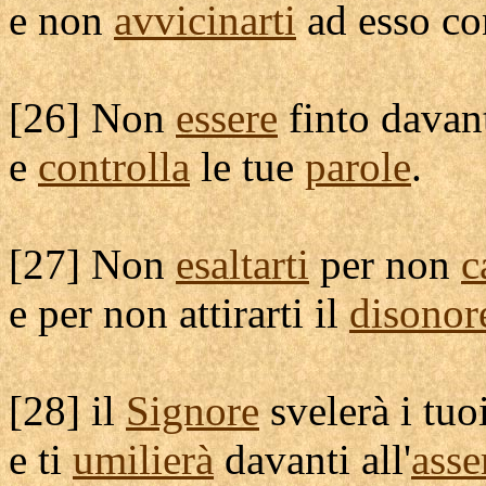
e non
avvicinarti
ad esso c
[
26] Non
essere
finto
davant
e
controlla
le tue
parole
.
[
27] Non
esaltarti
per non
c
e per non
attirarti
il
disonor
[
28] il
Signore
svelerà
i tuo
e ti
umilierà
davanti all'
ass