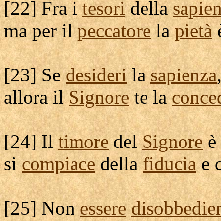
[
22] Fra i
tesori
della
sapie
ma per il
peccatore
la
pietà
[
23] Se
desideri
la
sapienza
allora il
Signore
te la
conce
[
24] Il
timore
del
Signore
è
si
compiace
della
fiducia
e 
[
25] Non
essere
disobbedie