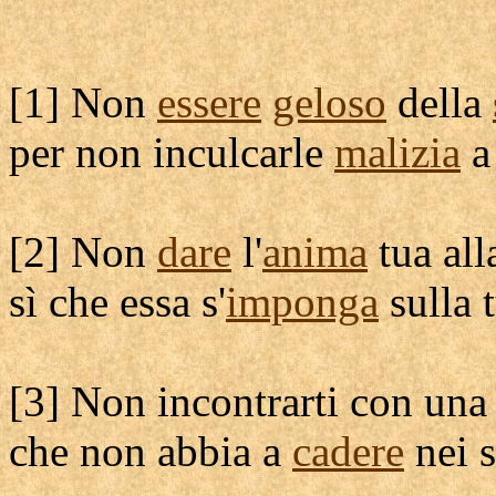
[
1] Non
essere
geloso
della
per non
inculcarle
malizia
a
[
2] Non
dare
l'
anima
tua all
sì che essa s'
imponga
sulla 
[
3] Non
incontrarti
con un
che non abbia a
cadere
nei 