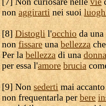
[
7] Non
curiosare
nelle
vie
non
aggirarti
nei suoi
luogh
[
8]
Distogli
l'
occhio
da una
non
fissare
una
bellezza
che
Per la
bellezza
di una
donn
per essa l'
amore
brucia
com
[
9] Non
sederti
mai accanto
non
frequentarla
per
bere
i