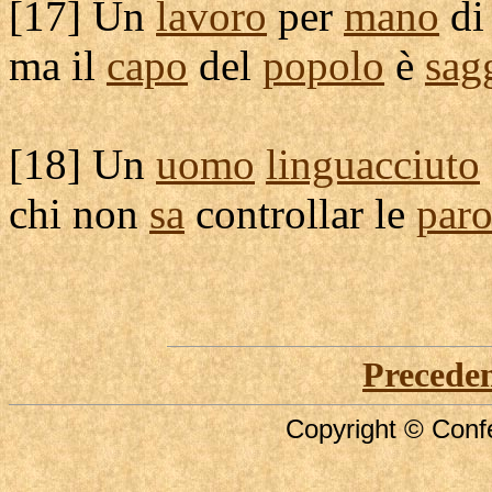
[
17] Un
lavoro
per
mano
d
ma il
capo
del
popolo
è
sag
[
18] Un
uomo
linguacciuto
chi non
sa
controllar
le
paro
Precede
Copyright © Confe