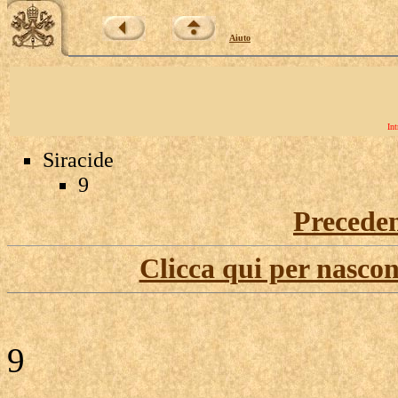
Aiuto
Int
Siracide
9
Precede
Clicca qui per nascon
9