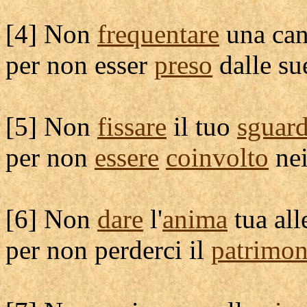
[
4] Non
frequentare
una
can
per non esser
preso
dalle s
[
5] Non
fissare
il tuo
sguar
per non
essere
coinvolto
nei
[
6] Non
dare
l'
anima
tua al
per non
perderci
il
patrimon