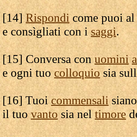
[
14]
Rispondi
come puoi a
e
consìgliati
con i
saggi
.
[
15]
Conversa
con
uomini
a
e ogni tuo
colloquio
sia sul
[
16] Tuoi
commensali
siano
il tuo
vanto
sia nel
timore
d