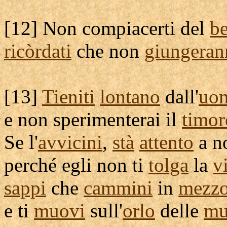
[
12] Non
compiacerti
del
be
ricòrdati
che non
giungeran
[
13]
Tieniti
lontano
dall'
uo
e non
sperimenterai
il
timor
Se l'
avvicini
,
stà
attento
a n
perché egli non ti
tolga
la
v
sappi
che
cammini
in
mezz
e ti
muovi
sull'
orlo
delle
mu