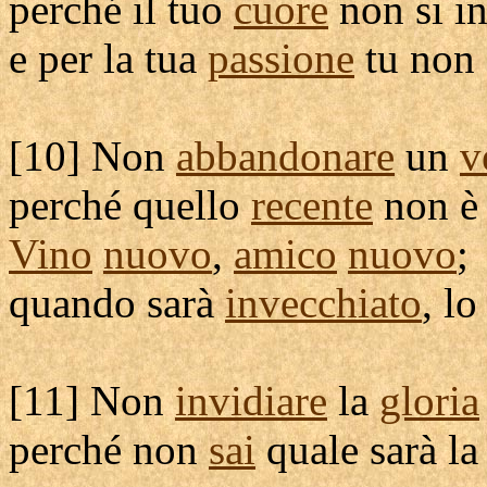
perché il tuo
cuore
non si
i
e per la tua
passione
tu non
[
10] Non
abbandonare
un
v
perché quello
recente
non 
Vino
nuovo
,
amico
nuovo
;
quando sarà
invecchiato
, l
[
11] Non
invidiare
la
gloria
perché non
sai
quale sarà la