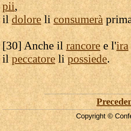
pii
,
il
dolore
li
consumerà
prima
[
30] Anche il
rancore
e l'
ira
il
peccatore
li
possiede
.
Precede
Copyright © Confe