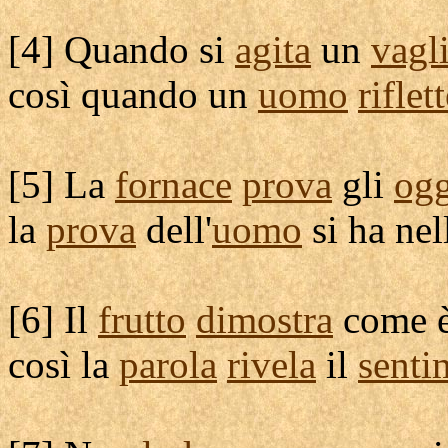
[
4] Quando si
agita
un
vagl
così quando un
uomo
riflet
[
5] La
fornace
prova
gli
ogg
la
prova
dell'
uomo
si ha nel
[
6] Il
frutto
dimostra
come 
così la
parola
rivela
il
senti