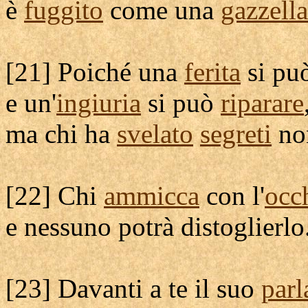
è
fuggito
come una
gazzella
[
21] Poiché una
ferita
si pu
e un'
ingiuria
si può
riparare
ma chi ha
svelato
segreti
no
[
22] Chi
ammicca
con l'
occ
e nessuno potrà
distoglierlo
[
23] Davanti a te il suo
parl