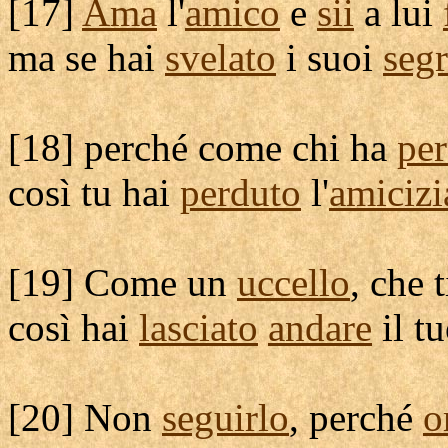
[
17]
Ama
l'
amico
e
sii
a lui
ma se hai
svelato
i suoi
segr
[
18] perché come chi ha
pe
così tu hai
perduto
l'
amicizi
[
19] Come un
uccello
, che 
così hai
lasciato
andare
il t
[
20] Non
seguirlo
, perché
o