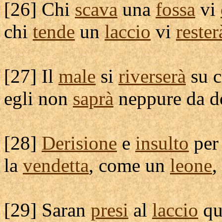
[
26] Chi
scava
una
fossa
vi
chi
tende
un
laccio
vi
rester
[
27] Il
male
si
riverserà
su c
egli non
saprà
neppure da do
[
28]
Derisione
e
insulto
per
la
vendetta
, come un
leone
,
[
29] Saran
presi
al
laccio
qu