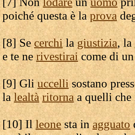
[
7] Non
lodare
un
uomo
pri
poiché questa è la
prova
deg
[
8] Se
cerchi
la
giustizia
, la
e te ne
rivestirai
come di u
[
9] Gli
uccelli
sostano
press
la
lealtà
ritorna
a quelli che
[
10] Il
leone
sta in
agguato