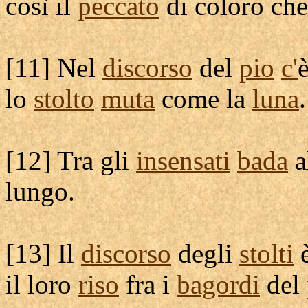
così il
peccato
di coloro ch
[
11] Nel
discorso
del
pio
c'
lo
stolto
muta
come la
luna
.
[
12] Tra gli
insensati
bada
a
lungo.
[
13] Il
discorso
degli
stolti
il loro
riso
fra i
bagordi
del