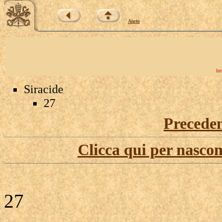
Aiuto
Int
Siracide
27
Precede
Clicca qui per nascon
27