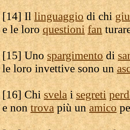
[
14] Il
linguaggio
di chi
giu
e le loro
questioni
fan
turar
[
15] Uno
spargimento
di
sa
le loro
invettive
sono un
as
[
16] Chi
svela
i
segreti
perd
e non
trova
più un
amico
pe