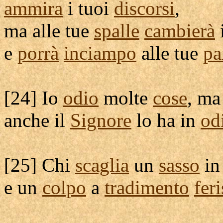
ammira
i tuoi
discorsi
,
ma alle tue
spalle
cambierà
e
porrà
inciampo
alle tue
pa
[
24] Io
odio
molte
cose
, ma
anche il
Signore
lo ha in
od
[
25] Chi
scaglia
un
sasso
i
e un
colpo
a
tradimento
fer