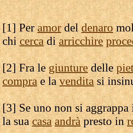
[
1] Per
amor
del
denaro
mol
chi
cerca
di
arricchire
proce
[
2] Fra le
giunture
delle
pie
compra
e la
vendita
si
insin
[
3] Se uno non si
aggrappa
la sua
casa
andrà
presto in
r