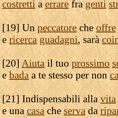
costretti
a
errare
fra
genti
st
[
19] Un
peccatore
che
offre
e
ricerca
guadagni
, sarà
coi
[
20]
Aiuta
il tuo
prossimo
s
e
bada
a te stesso per non
c
[
21]
Indispensabili
alla
vita
e una
casa
che
serva
da
ripa