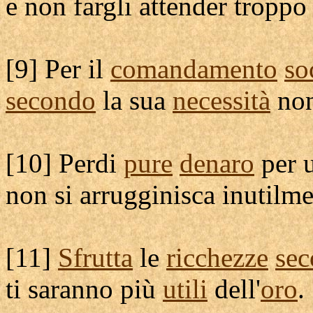
e non fargli
attender
troppo 
[
9] Per il
comandamento
so
secondo
la sua
necessità
no
[
10]
Perdi
pure
denaro
per 
non si
arrugginisca
inutilm
[
11]
Sfrutta
le
ricchezze
se
ti saranno più
utili
dell'
oro
.