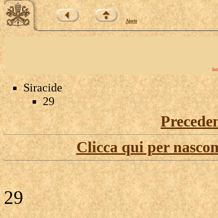
Aiuto
Int
Siracide
29
Precede
Clicca qui per nascon
29