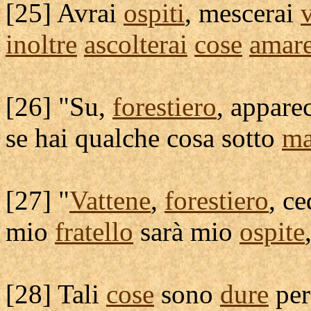
[
25] Avrai
ospiti
,
mescerai
inoltre
ascolterai
cose
amar
[
26] "Su,
forestiero
,
appare
se hai qualche cosa sotto
m
[
27] "
Vattene
,
forestiero
,
ce
mio
fratello
sarà mio
ospite
[
28] Tali
cose
sono
dure
per