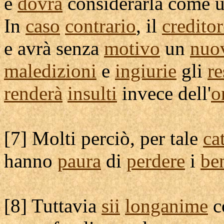
e
dovrà
considerarla
come u
In
caso
contrario
, il
creditor
e avrà senza
motivo
un
nuo
maledizioni
e
ingiurie
gli
re
renderà
insulti
invece dell'
o
[
7] Molti perciò, per tale
ca
hanno
paura
di
perdere
i
be
[
8] Tuttavia
sii
longanime
c