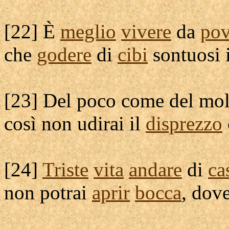
[
22] È
meglio
vivere
da
pov
che
godere
di
cibi
sontuosi
[
23] Del poco come del mo
così non
udirai
il
disprezzo
[
24]
Triste
vita
andare
di
ca
non potrai
aprir
bocca
, dov