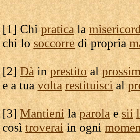
[
1] Chi
pratica
la
misericord
chi lo
soccorre
di propria
m
[
2]
Dà
in
prestito
al
prossi
e a tua
volta
restituisci
al
pr
[
3]
Mantieni
la
parola
e
sii
così
troverai
in ogni
momen