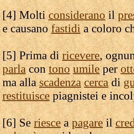
[
4] Molti
considerano
il
pre
e
causano
fastidi
a coloro c
[
5] Prima di
ricevere
, ognu
parla
con
tono
umile
per
ot
ma alla
scadenza
cerca
di
g
restituisce
piagnistei
e
inco
[
6] Se
riesce
a
pagare
il
cred