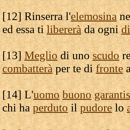
[
12]
Rinserra
l'
elemosina
ne
ed essa ti
libererà
da ogni
d
[
13]
Meglio
di uno
scudo
r
combatterà
per te di
fronte
a
[
14] L'
uomo
buono
garanti
chi ha
perduto
il
pudore
lo