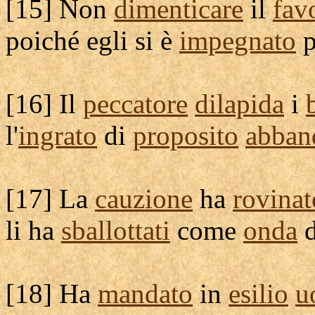
[
15] Non
dimenticare
il
fav
poiché egli si è
impegnato
p
[
16] Il
peccatore
dilapida
i
l'
ingrato
di
proposito
abban
[
17] La
cauzione
ha
rovinat
li ha
sballottati
come
onda
d
[
18] Ha
mandato
in
esilio
u