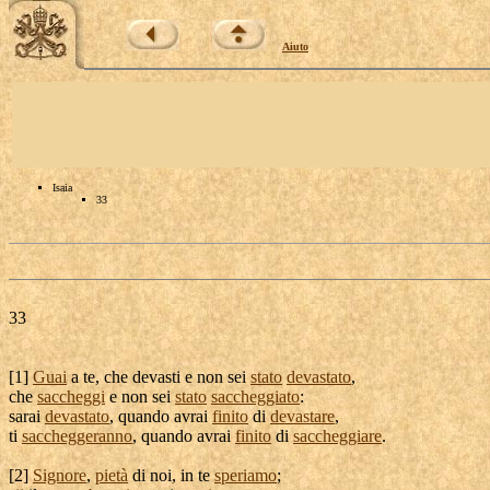
Aiuto
Isaia
33
33
[
1]
Guai
a te, che
devasti
e non sei
stato
devastato
,
che
saccheggi
e non sei
stato
saccheggiato
:
sarai
devastato
, quando avrai
finito
di
devastare
,
ti
saccheggeranno
, quando avrai
finito
di
saccheggiare
.
[
2]
Signore
,
pietà
di noi, in te
speriamo
;