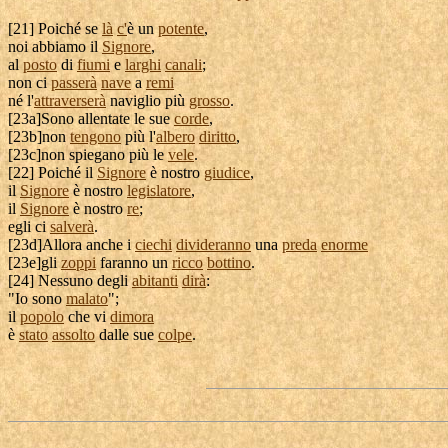
[
21] Poiché se
là
c'
è un
potente
,
noi abbiamo il
Signore
,
al
posto
di
fiumi
e
larghi
canali
;
non ci
passerà
nave
a
remi
né l'
attraverserà
naviglio
più
grosso
.
[
23a
]Sono
allentate
le sue
corde
,
[
23b
]non
tengono
più l'
albero
diritto
,
[
23c
]non
spiegano
più le
vele
.
[
22] Poiché il
Signore
è nostro
giudice
,
il
Signore
è nostro
legislatore
,
il
Signore
è nostro
re
;
egli ci
salverà
.
[
23d
]Allora anche i
ciechi
divideranno
una
preda
enorme
[
23e
]gli
zoppi
faranno un
ricco
bottino
.
[
24] Nessuno degli
abitanti
dirà
:
"Io sono
malato
";
il
popolo
che vi
dimora
è
stato
assolto
dalle sue
colpe
.