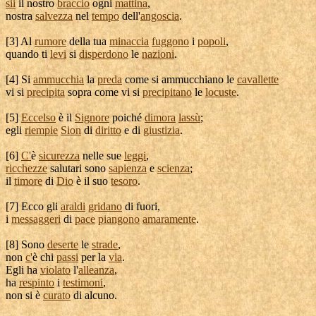
sii
il nostro
braccio
ogni
mattina
,
nostra
salvezza
nel
tempo
dell'
angoscia
.
[
3] Al
rumore
della tua
minaccia
fuggono
i
popoli
,
quando ti
levi
si
disperdono
le
nazioni
.
[
4] Si
ammucchia
la
preda
come si
ammucchiano
le
cavallette
vi si
precipita
sopra come vi si
precipitano
le
locuste
.
[
5]
Eccelso
è il
Signore
poiché
dimora
lassù
;
egli
riempie
Sion
di
diritto
e di
giustizia
.
[
6]
C'
è
sicurezza
nelle sue
leggi
,
ricchezze
salutari
sono
sapienza
e
scienza
;
il
timore
di
Dio
è il suo
tesoro
.
[
7] Ecco gli
araldi
gridano
di fuori,
i
messaggeri
di
pace
piangono
amaramente
.
[
8] Sono
deserte
le
strade
,
non
c'
è chi
passi
per la
via
.
Egli ha
violato
l'
alleanza
,
ha
respinto
i
testimoni
,
non si è
curato
di alcuno.