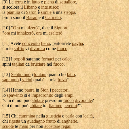
[
9] La
terra
è in
lutto
e
piena
di
squallore
,
si
scolora
il
Libano
e
intristisce
;
la
pianura
di
Saron
è
simile
a una
steppa
,
brulli
sono il
Basan
e il
Carmelo
.
[
10] "
Ora
mi
alzerò
", dice il
Signore
,
"
ora
mi
innalzerò
,
ora
mi
esalterò
.
[
11] Avete
concepito
fieno
,
partorirete
paglia
;
il mio
soffio
vi
divorerà
come
fuoco
.
[
12] I
popoli
saranno
fornaci
per
calce
,
spini
tagliati
da
bruciare
nel
fuoco
.
[
13]
Sentiranno
i
lontani
quanto ho
fatto
,
sapranno
i
vicini
qual è la mia
forza
".
[
14] Hanno
paura
in
Sion
i
peccatori
,
lo
spavento
si è
impadronito
degli
empi
.
"Chi di noi può
abitare
presso un
fuoco
divorante
?
Chi di noi può
abitare
tra
fiamme
perenni
?".
[
15] Chi
cammina
nella
giustizia
e
parla
con
lealtà
,
chi
rigetta
un
guadagno
frutto
di
angherie
,
scuote
le
mani
per non
accettare
regali
,