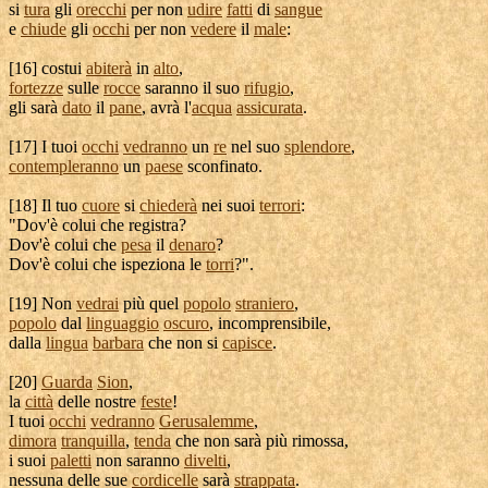
si
tura
gli
orecchi
per non
udire
fatti
di
sangue
e
chiude
gli
occhi
per non
vedere
il
male
:
[
16] costui
abiterà
in
alto
,
fortezze
sulle
rocce
saranno il suo
rifugio
,
gli sarà
dato
il
pane
, avrà l'
acqua
assicurata
.
[
17] I tuoi
occhi
vedranno
un
re
nel suo
splendore
,
contempleranno
un
paese
sconfinato
.
[
18] Il tuo
cuore
si
chiederà
nei suoi
terrori
:
"Dov'è colui che
registra
?
Dov'è colui che
pesa
il
denaro
?
Dov'è colui che
ispeziona
le
torri
?".
[
19] Non
vedrai
più quel
popolo
straniero
,
popolo
dal
linguaggio
oscuro
,
incomprensibile
,
dalla
lingua
barbara
che non si
capisce
.
[
20]
Guarda
Sion
,
la
città
delle nostre
feste
!
I tuoi
occhi
vedranno
Gerusalemme
,
dimora
tranquilla
,
tenda
che non sarà più
rimossa
,
i suoi
paletti
non saranno
divelti
,
nessuna delle sue
cordicelle
sarà
strappata
.