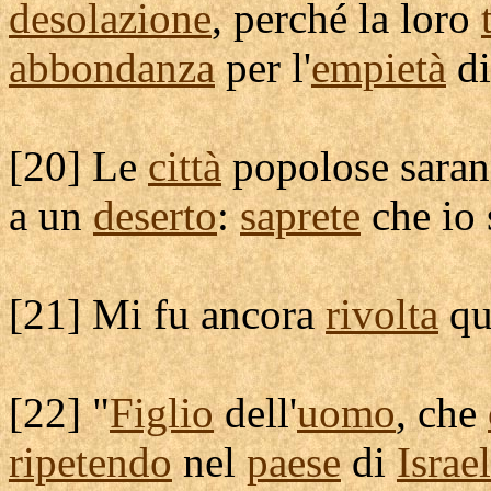
desolazione
, perché la loro
abbondanza
per l'
empietà
di
[
20] Le
città
popolose
sara
a un
deserto
:
saprete
che io 
[
21] Mi fu ancora
rivolta
qu
[
22] "
Figlio
dell'
uomo
, che
ripetendo
nel
paese
di
Israe