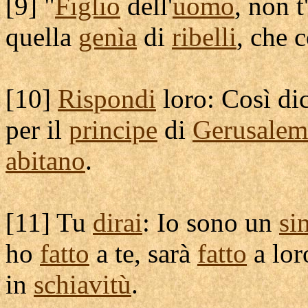
[
9] "
Figlio
dell'
uomo
, non 
quella
genìa
di
ribelli
, che 
[
10]
Rispondi
loro: Così dic
per il
principe
di
Gerusale
abitano
.
[
11] Tu
dirai
: Io sono un
si
ho
fatto
a te, sarà
fatto
a lor
in
schiavitù
.