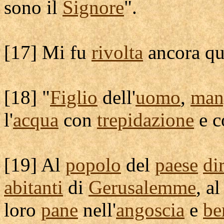
sono il
Signore
".
[
17] Mi fu
rivolta
ancora qu
[
18] "
Figlio
dell'
uomo
,
man
l'
acqua
con
trepidazione
e 
[
19] Al
popolo
del
paese
di
abitanti
di
Gerusalemme
, a
loro
pane
nell'
angoscia
e
be