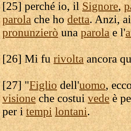
[
25] perché io, il
Signore
,
p
parola
che ho
detta
. Anzi, a
pronunzierò
una
parola
e l'
a
[
26] Mi fu
rivolta
ancora qu
[
27] "
Figlio
dell'
uomo
, ecc
visione
che costui
vede
è pe
per i
tempi
lontani
.