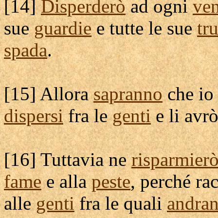
[
14]
Disperderò
ad ogni
ve
sue
guardie
e tutte le sue
tr
spada
.
[
15] Allora
sapranno
che io
dispersi
fra le
genti
e li avr
[
16] Tuttavia ne
risparmier
fame
e alla
peste
, perché
ra
alle
genti
fra le quali
andra