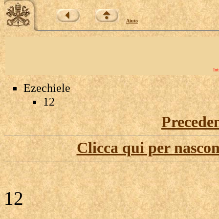
Aiuto
Int
Ezechiele
12
Precede
Clicca qui per nascon
12