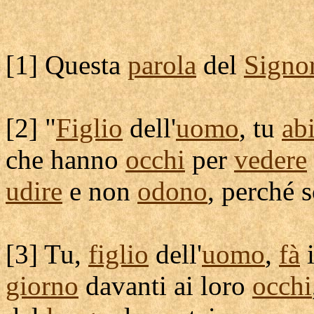
[
1] Questa
parola
del
Signo
[
2] "
Figlio
dell'
uomo
, tu
abi
che hanno
occhi
per
vedere
udire
e non
odono
, perché 
[
3] Tu,
figlio
dell'
uomo
,
fà
i
giorno
davanti ai loro
occhi