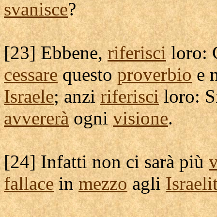
svanisce
?
[
23] Ebbene,
riferisci
loro: 
cessare
questo
proverbio
e 
Israele
; anzi
riferisci
loro: 
avvererà
ogni
visione
.
[
24] Infatti non ci sarà più
v
fallace
in
mezzo
agli
Israelit