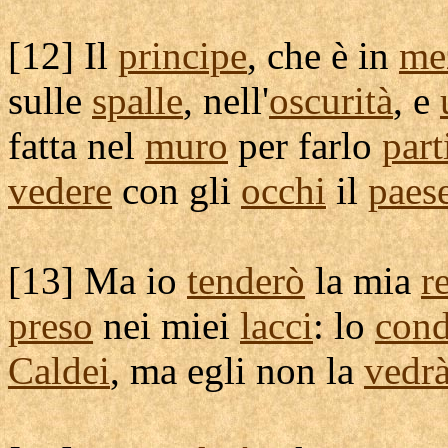
[
12] Il
principe
, che è in
me
sulle
spalle
, nell'
oscurità
, e
fatta nel
muro
per farlo
part
vedere
con gli
occhi
il
paes
[
13] Ma io
tenderò
la mia
r
preso
nei miei
lacci
: lo
cond
Caldei
, ma egli non la
vedr