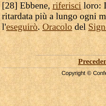
[
28] Ebbene,
riferisci
loro: 
ritardata
più a lungo ogni 
l'
eseguirò
.
Oracolo
del
Sign
Precede
Copyright © Confe