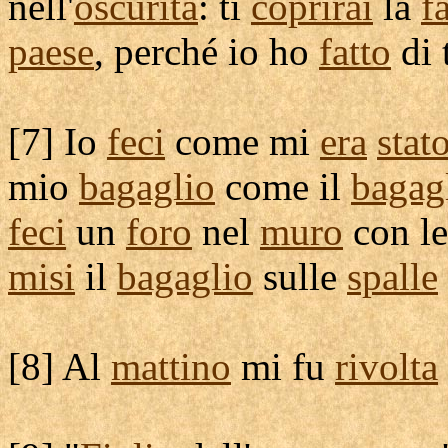
nell'
oscurità
: ti
coprirai
la
f
paese
, perché io ho
fatto
di 
[
7] Io
feci
come mi
era
stat
mio
bagaglio
come il
bagag
feci
un
foro
nel
muro
con l
misi
il
bagaglio
sulle
spalle
[
8] Al
mattino
mi fu
rivolta