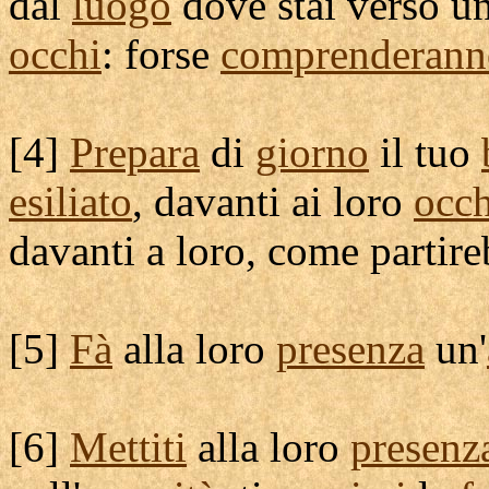
dal
luogo
dove stai verso un
occhi
: forse
comprenderann
[
4]
Prepara
di
giorno
il tuo
esiliato
, davanti ai loro
occh
davanti a loro, come
partir
[
5]
Fà
alla loro
presenza
un'
[
6]
Mettiti
alla loro
presenz