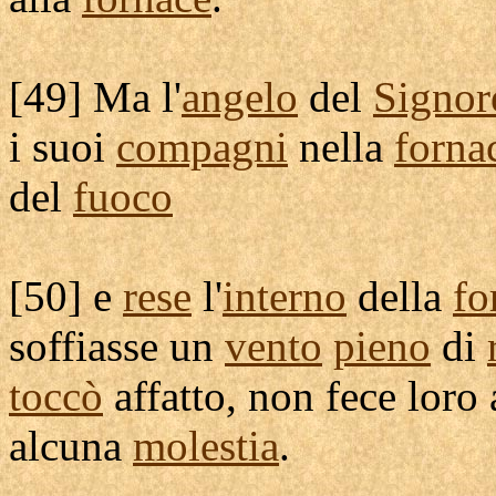
[
49] Ma l'
angelo
del
Signor
i suoi
compagni
nella
forna
del
fuoco
[
50] e
rese
l'
interno
della
fo
soffiasse
un
vento
pieno
di
toccò
affatto, non fece loro
alcuna
molestia
.