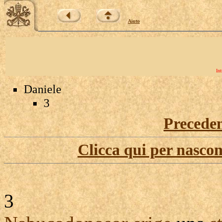
Aiuto
Int
Daniele
3
Precede
Clicca qui per nascon
3