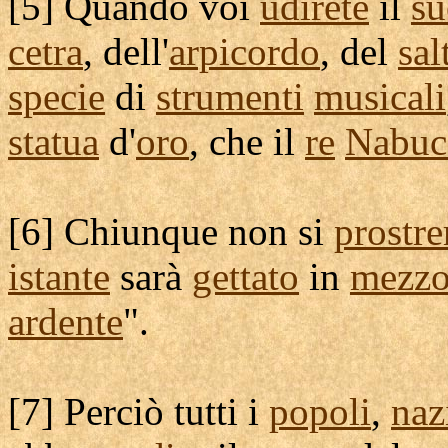
[
5] Quando voi
udirete
il
s
cetra
, dell'
arpicordo
, del
sal
specie
di
strumenti
musicali
statua
d'
oro
, che il
re
Nabuc
[
6] Chiunque non si
prostre
istante
sarà
gettato
in
mezz
ardente
".
[
7] Perciò tutti i
popoli
,
naz