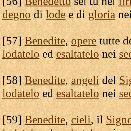
[
56]
Benedetto
sei tu nel
fi
degno
di
lode
e di
gloria
ne
[
57]
Benedite
,
opere
tutte d
lodatelo
ed
esaltatelo
nei
se
[
58]
Benedite
,
angeli
del
Si
lodatelo
ed
esaltatelo
nei
se
[
59]
Benedite
,
cieli
, il
Sign