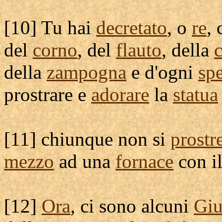
[
10] Tu hai
decretato
, o
re
,
del
corno
, del
flauto
, della
c
della
zampogna
e d'ogni
sp
prostrare
e
adorare
la
statua
[
11] chiunque non si
prostr
mezzo
ad una
fornace
con i
[
12]
Ora
, ci sono alcuni
Giu