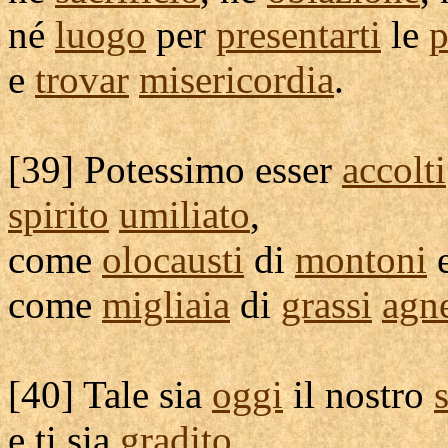
né
luogo
per
presentarti
le
p
e
trovar
misericordia
.
[
39] Potessimo esser
accolti
spirito
umiliato
,
come
olocausti
di
montoni
e
come
migliaia
di
grassi
agne
[
40] Tale sia
oggi
il nostro
e ti sia
gradito
,