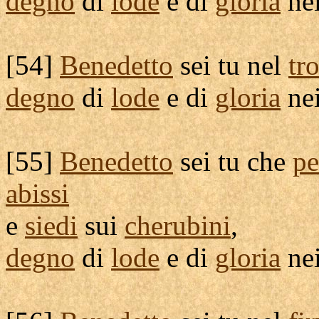
degno
di
lode
e di
gloria
ne
[
54]
Benedetto
sei tu nel
tr
degno
di
lode
e di
gloria
ne
[
55]
Benedetto
sei tu che
pe
abissi
e
siedi
sui
cherubini
,
degno
di
lode
e di
gloria
ne