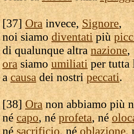
[
37]
Ora
invece,
Signore
,
noi siamo
diventati
più
picc
di qualunque altra
nazione
,
ora
siamo
umiliati
per tutta
a
causa
dei nostri
peccati
.
[
38]
Ora
non abbiamo più 
né
capo
, né
profeta
, né
oloc
né
sacrificio
, né
oblazione
,