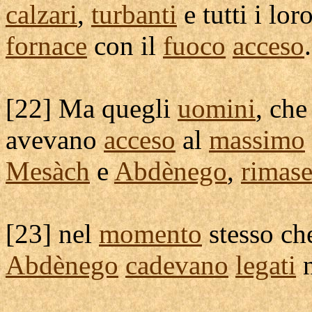
calzari
,
turbanti
e tutti i lor
fornace
con il
fuoco
acceso
.
[
22] Ma quegli
uomini
, che
avevano
acceso
al
massimo
Mesàch
e
Abdènego
,
rimase
[
23] nel
momento
stesso che
Abdènego
cadevano
legati
n