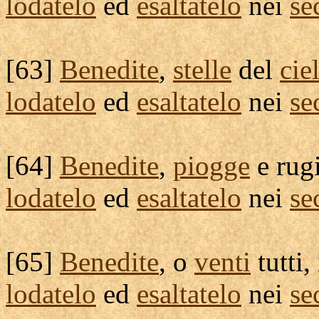
lodatelo
ed
esaltatelo
nei
se
[
63]
Benedite
,
stelle
del
cie
lodatelo
ed
esaltatelo
nei
se
[
64]
Benedite
,
piogge
e
rug
lodatelo
ed
esaltatelo
nei
se
[
65]
Benedite
, o
venti
tutti,
lodatelo
ed
esaltatelo
nei
se