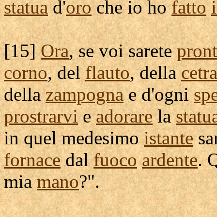
statua
d'
oro
che io ho
fatto
[
15]
Ora
, se voi sarete
pront
corno
, del
flauto
, della
cetr
della
zampogna
e d'ogni
sp
prostrarvi
e
adorare
la
statu
in quel medesimo
istante
sa
fornace
dal
fuoco
ardente
. 
mia
mano
?".