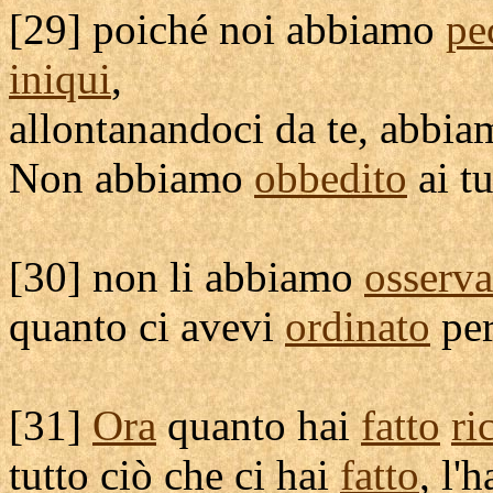
[
29] poiché noi abbiamo
pe
iniqui
,
allontanandoci
da te, abbi
Non abbiamo
obbedito
ai t
[
30] non li abbiamo
osserva
quanto ci avevi
ordinato
per
[
31]
Ora
quanto hai
fatto
ri
tutto ciò che ci hai
fatto
, l'