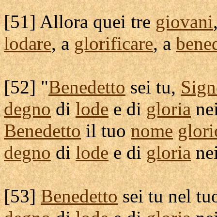
[
51] Allora quei tre
giovani
lodare
, a
glorificare
, a
bened
[
52] "
Benedetto
sei tu,
Sign
degno
di
lode
e di
gloria
ne
Benedetto
il tuo
nome
glor
degno
di
lode
e di
gloria
ne
[
53]
Benedetto
sei tu nel t