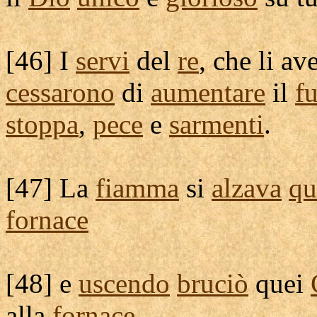
[
46] I
servi
del
re
, che li a
cessarono
di
aumentare
il
f
stoppa
,
pece
e
sarmenti
.
[
47] La
fiamma
si
alzava
qu
fornace
[
48] e
uscendo
bruciò
quei
alla
fornace
.