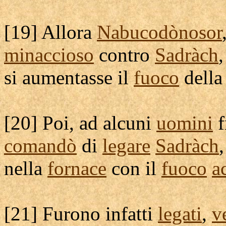
[
19] Allora
Nabucodònosor
minaccioso
contro
Sadràch
si
aumentasse
il
fuoco
dell
[
20] Poi, ad alcuni
uomini
f
comandò
di
legare
Sadràch
nella
fornace
con il
fuoco
a
[
21] Furono infatti
legati
,
ve