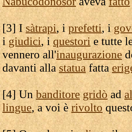
Nabucodònosor
aveva
fatto
[
3] I
sàtrapi
, i
prefetti
, i
gov
i
giudici
, i
questori
e tutte l
vennero all'
inaugurazione
d
davanti alla
statua
fatta
erig
[
4] Un
banditore
gridò
ad
a
lingue
, a voi è
rivolto
ques