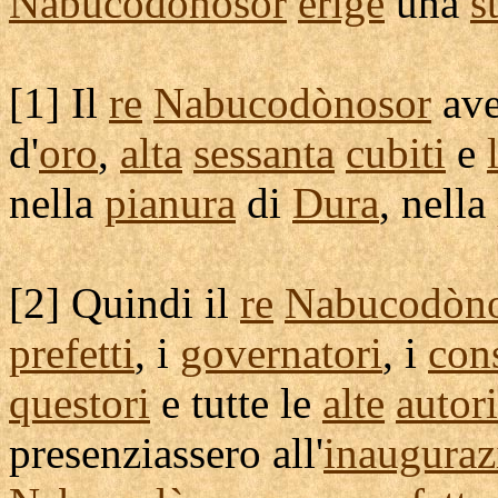
Nabucodonosor
erige
una
s
[
1] Il
re
Nabucodònosor
av
d'
oro
,
alta
sessanta
cubiti
e
nella
pianura
di
Dura
, nella
[
2] Quindi il
re
Nabucodòn
prefetti
, i
governatori
, i
cons
questori
e tutte le
alte
autori
presenziassero
all'
inauguraz