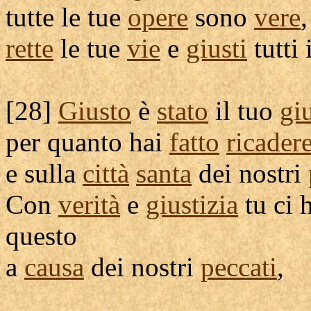
tutte le tue
opere
sono
vere
,
rette
le tue
vie
e
giusti
tutti 
[
28]
Giusto
è
stato
il tuo
gi
per quanto hai
fatto
ricader
e sulla
città
santa
dei nostri
Con
verità
e
giustizia
tu ci 
questo
a
causa
dei nostri
peccati
,