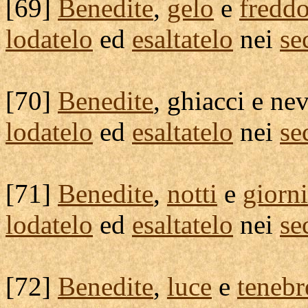
[
69]
Benedite
,
gelo
e
fredd
lodatelo
ed
esaltatelo
nei
se
[
70]
Benedite
,
ghiacci
e
nev
lodatelo
ed
esaltatelo
nei
se
[
71]
Benedite
,
notti
e
giorni
lodatelo
ed
esaltatelo
nei
se
[
72]
Benedite
,
luce
e
tenebr