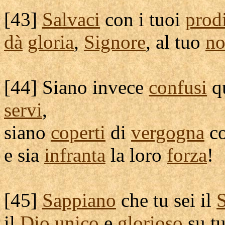
[
43]
Salvaci
con i tuoi
prod
dà
gloria
,
Signore
, al tuo
n
[
44] Siano invece
confusi
qu
servi
,
siano
coperti
di
vergogna
co
e sia
infranta
la loro
forza
!
[
45]
Sappiano
che tu sei il
il
Dio
unico
e
glorioso
su tu