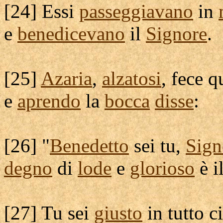
[
24] Essi
passeggiavano
in
e
benedicevano
il
Signore
.
[
25]
Azaria
,
alzatosi
, fece 
e
aprendo
la
bocca
disse
:
[
26] "
Benedetto
sei tu,
Sign
degno
di
lode
e
glorioso
è i
[
27] Tu sei
giusto
in tutto c