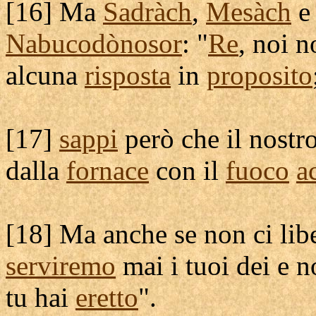
[
16] Ma
Sadràch
,
Mesàch
e
Nabucodònosor
: "
Re
, noi 
alcuna
risposta
in
proposito
[
17]
sappi
però che il nostr
dalla
fornace
con il
fuoco
a
[
18] Ma anche se non ci
lib
serviremo
mai i tuoi dei e 
tu hai
eretto
".