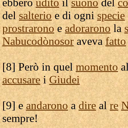
ebbero
udito
il
suono
del
co
del
salterio
e di ogni
specie
prostrarono
e
adorarono
la
Nabucodònosor
aveva
fatto
[
8] Però in quel
momento
a
accusare
i
Giudei
[
9] e
andarono
a
dire
al
re
N
sempre!