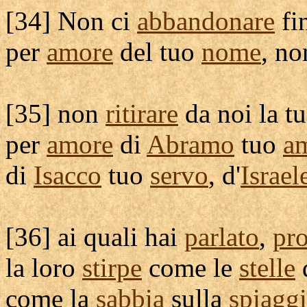
[
34] Non ci
abbandonare
fi
per
amore
del tuo
nome
, n
[
35] non
ritirare
da noi la t
per
amore
di
Abramo
tuo
a
di
Isacco
tuo
servo
, d'
Israel
[
36] ai quali hai
parlato
,
pr
la loro
stirpe
come le
stelle
come la
sabbia
sulla
spiagg