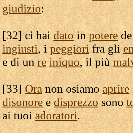
giudizio
:
[
32] ci hai
dato
in
potere
dei
ingiusti
, i
peggiori
fra gli
e
e di un
re
iniquo
, il più
mal
[
33]
Ora
non
osiamo
aprire
disonore
e
disprezzo
sono
t
ai tuoi
adoratori
.