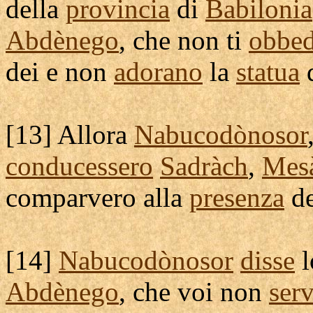
della
provincia
di
Babilonia
Abdènego
, che non ti
obbed
dei e non
adorano
la
statua
d
[
13] Allora
Nabucodònosor
conducessero
Sadràch
,
Mes
comparvero
alla
presenza
d
[
14]
Nabucodònosor
disse
l
Abdènego
, che voi non
serv