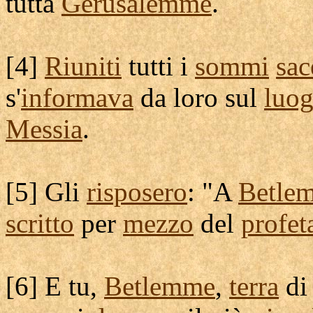
tutta
Gerusalemme
.
[
4]
Riuniti
tutti i
sommi
sac
s'
informava
da loro sul
luo
Messia
.
[
5] Gli
risposero
: "A
Betle
scritto
per
mezzo
del
profet
[
6] E tu,
Betlemme
,
terra
d