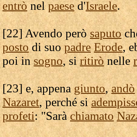
entrò
nel
paese
d'
Israele
.
[
22] Avendo però
saputo
ch
posto
di suo
padre
Erode
, 
poi in
sogno
, si
ritirò
nelle
[
23] e, appena
giunto
,
andò
Nazaret
, perché si
adempiss
profeti
: "Sarà
chiamato
Naz