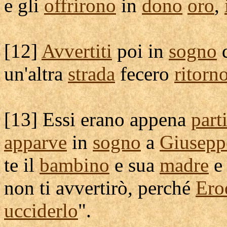
e gli
offrirono
in
dono
oro
,
[
12]
Avvertiti
poi in
sogno
un'altra
strada
fecero
ritorn
[
13] Essi erano appena
parti
apparve
in
sogno
a
Giusepp
te il
bambino
e sua
madre
non ti
avvertirò
, perché
Ero
ucciderlo
".