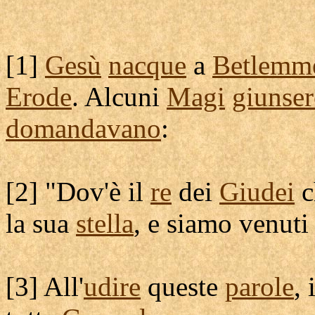
[
1]
Gesù
nacque
a
Betlemm
Erode
. Alcuni
Magi
giunse
domandavano
:
[
2] "Dov'è il
re
dei
Giudei
c
la sua
stella
, e siamo venuti
[
3] All'
udire
queste
parole
, 