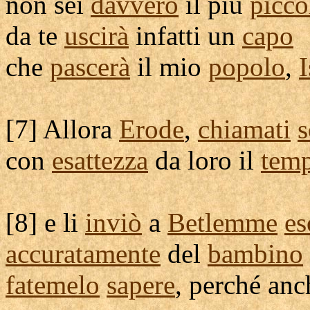
non sei
davvero
il più
picco
da te
uscirà
infatti un
capo
che
pascerà
il mio
popolo
,
I
[
7] Allora
Erode
,
chiamati
s
con
esattezza
da loro il
tem
[
8] e li
inviò
a
Betlemme
es
accuratamente
del
bambino
fatemelo
sapere
, perché an