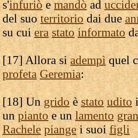
s'
infuriò
e
mandò
ad
uccide
del suo
territorio
dai due
an
su cui
era
stato
informato
d
[
17] Allora si
adempì
quel 
profeta
Geremia
:
[
18] Un
grido
è
stato
udito
un
pianto
e un
lamento
gra
Rachele
piange
i suoi
figli