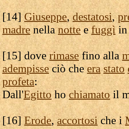
[
14]
Giuseppe
,
destatosi
,
pr
madre
nella
notte
e
fuggì
i
[
15] dove
rimase
fino alla
m
adempisse
ciò che
era
stato
profeta
:
Dall'
Egitto
ho
chiamato
il 
[
16]
Erode
,
accortosi
che i