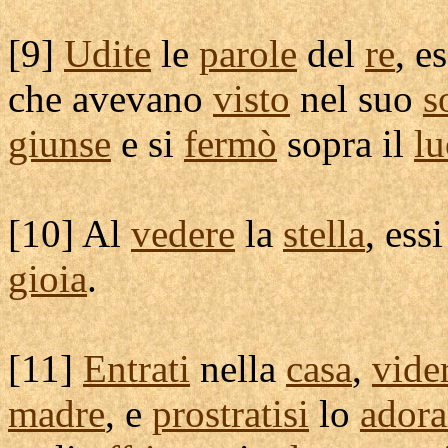
[
9]
Udite
le
parole
del
re
, e
che avevano
visto
nel suo
s
giunse
e si
fermò
sopra il
l
[
10] Al
vedere
la
stella
, ess
gioia
.
[
11]
Entrati
nella
casa
,
vide
madre
, e
prostratisi
lo
ador