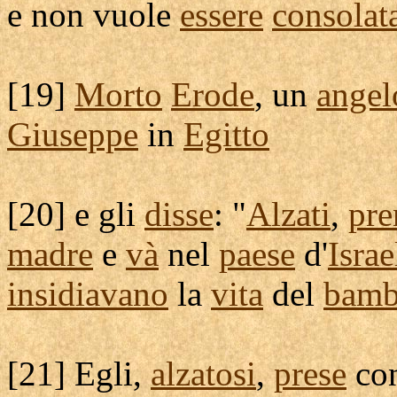
e non vuole
essere
consolat
[
19]
Morto
Erode
, un
angel
Giuseppe
in
Egitto
[
20] e gli
disse
: "
Alzati
,
pre
madre
e
và
nel
paese
d'
Israe
insidiavano
la
vita
del
bamb
[
21] Egli,
alzatosi
,
prese
con