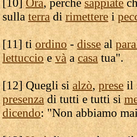
[
10]
Ora
, perché
sappiate
ch
sulla
terra
di
rimettere
i
pecc
[
11] ti
ordino
-
disse
al
para
lettuccio
e
và
a
casa
tua".
[
12] Quegli si
alzò
,
prese
il
presenza
di tutti e tutti si
me
dicendo
: "Non abbiamo ma