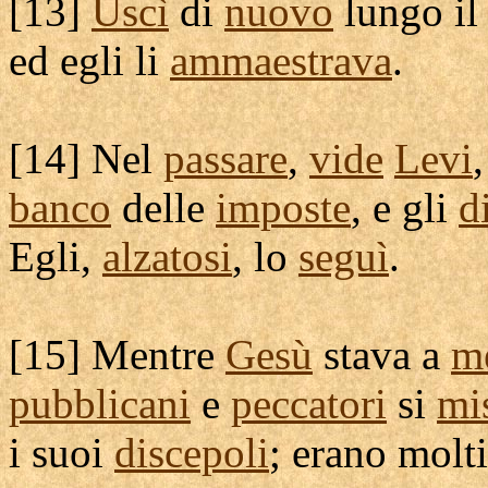
[
13]
Uscì
di
nuovo
lungo i
ed egli li
ammaestrava
.
[
14] Nel
passare
,
vide
Levi
,
banco
delle
imposte
, e gli
d
Egli,
alzatosi
, lo
seguì
.
[
15] Mentre
Gesù
stava a
m
pubblicani
e
peccatori
si
mi
i suoi
discepoli
; erano molti