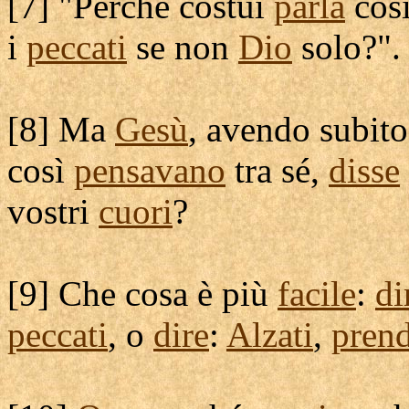
[
7] "Perché costui
parla
cos
i
peccati
se non
Dio
solo?".
[
8] Ma
Gesù
, avendo subit
così
pensavano
tra sé,
disse
vostri
cuori
?
[
9] Che cosa è più
facile
:
di
peccati
, o
dire
:
Alzati
,
prend