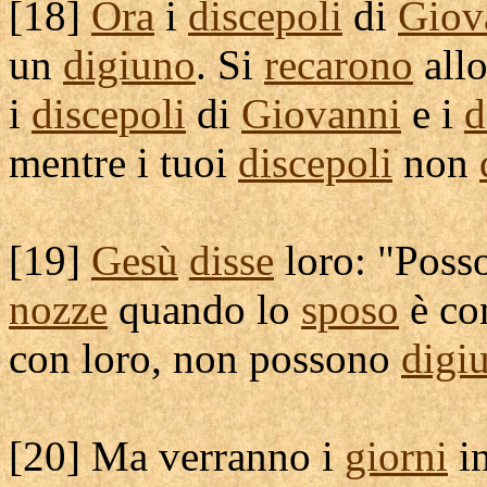
[
18]
Ora
i
discepoli
di
Giov
un
digiuno
. Si
recarono
all
i
discepoli
di
Giovanni
e i
d
mentre i tuoi
discepoli
non
[
19]
Gesù
disse
loro: "Poss
nozze
quando lo
sposo
è co
con loro, non possono
digi
[
20] Ma verranno i
giorni
in