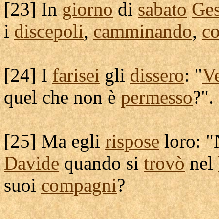
[
23] In
giorno
di
sabato
Ge
i
discepoli
,
camminando
,
c
[
24] I
farisei
gli
dissero
: "
V
quel che non è
permesso
?".
[
25] Ma egli
rispose
loro: 
Davide
quando si
trovò
nel
suoi
compagni
?