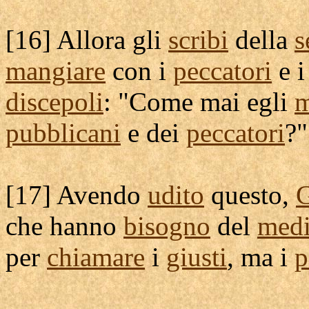
[
16] Allora gli
scribi
della
s
mangiare
con i
peccatori
e 
discepoli
: "Come mai egli
m
pubblicani
e dei
peccatori
?"
[
17] Avendo
udito
questo,
che hanno
bisogno
del
med
per
chiamare
i
giusti
, ma i
p