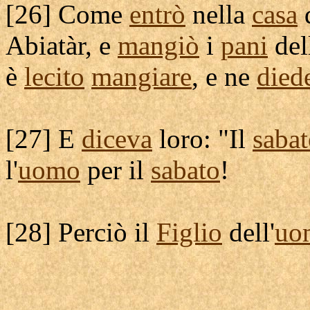
[
26] Come
entrò
nella
casa
Abiatàr
, e
mangiò
i
pani
dell
è
lecito
mangiare
, e ne
died
[
27] E
diceva
loro: "Il
saba
l'
uomo
per il
sabato
!
[
28] Perciò il
Figlio
dell'
uo