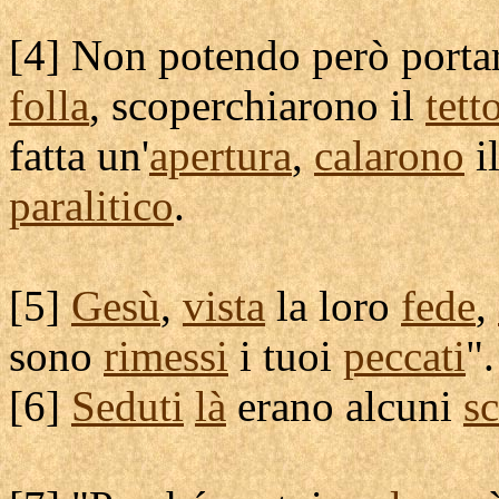
[
4] Non potendo però
porta
folla
,
scoperchiarono
il
tett
fatta un'
apertura
,
calarono
i
paralitico
.
[
5]
Gesù
,
vista
la loro
fede
,
sono
rimessi
i tuoi
peccati
".
[
6]
Seduti
là
erano alcuni
sc