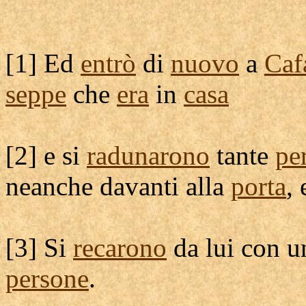
[
1] Ed
entrò
di
nuovo
a
Caf
seppe
che
era
in
casa
[
2] e si
radunarono
tante
pe
neanche davanti alla
porta
,
[
3] Si
recarono
da lui con 
persone
.