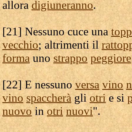
allora
digiuneranno
.
[
21] Nessuno
cuce
una
topp
vecchio
; altrimenti il
rattop
forma
uno
strappo
peggiore
[
22] E nessuno
versa
vino
n
vino
spaccherà
gli
otri
e si
nuovo
in
otri
nuovi
".