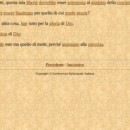
atti, questa mia
libertà
dovrebbe
esser
sottoposta
al
giudizio
della
coscie
ei
essere
biasimato
per quello di cui
rendo
grazie
?
 altra cosa,
fate
tutto per la
gloria
di
Dio
.
iesa
di
Dio
;
ile
mio ma quello di molti, perché
giungano
alla
salvezza
.
Precedente
-
Successivo
Copyright © Conferenza Episcopale Italiana