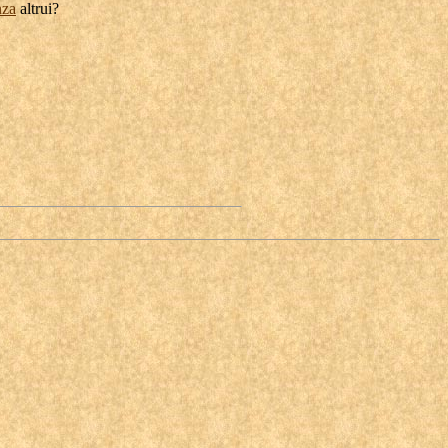
nza
altrui?