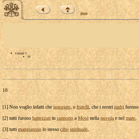
Aiuto
Corinzi 1
10
10
[
1] Non voglio infatti che
ignoriate
, o
fratelli
, che i nostri
padri
furono 
[
2] tutti furono
battezzati
in
rapporto
a
Mosè
nella
nuvola
e nel
mare
,
[
3] tutti
mangiarono
lo stesso
cibo
spirituale
,