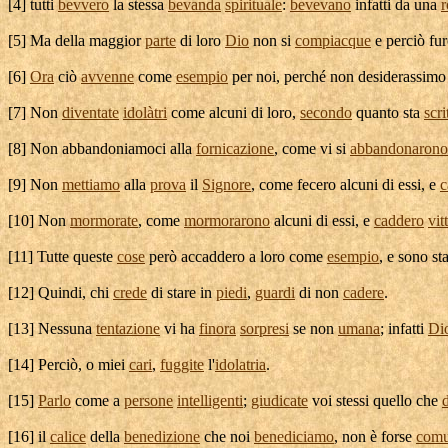
[
4] tutti
bevvero
la stessa
bevanda
spirituale
:
bevevano
infatti da una
r
[
5] Ma della maggior
parte
di loro
Dio
non si
compiacque
e perciò fu
[
6]
Ora
ciò
avvenne
come
esempio
per noi, perché non
desiderassimo
[
7] Non
diventate
idolàtri
come alcuni di loro,
secondo
quanto sta
scri
[
8] Non
abbandoniamoci
alla
fornicazione
, come vi si
abbandonarono
[
9] Non
mettiamo
alla
prova
il
Signore
, come fecero alcuni di essi, e
c
[
10] Non
mormorate
, come
mormorarono
alcuni di essi, e
caddero
vit
[
11] Tutte queste
cose
però
accaddero
a loro come
esempio
, e sono st
[
12] Quindi, chi
crede
di stare in
piedi
,
guardi
di non
cadere
.
[
13] Nessuna
tentazione
vi ha
finora
sorpresi
se non
umana
; infatti
Di
[
14] Perciò, o miei
cari
,
fuggite
l'
idolatria
.
[
15]
Parlo
come a
persone
intelligenti
;
giudicate
voi stessi quello che
[
16] il
calice
della
benedizione
che noi
benediciamo
, non è forse
comu