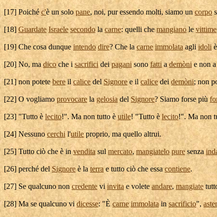
[
17] Poiché
c'
è un solo
pane
, noi, pur essendo molti, siamo un
corpo
s
[
18]
Guardate
Israele
secondo
la
carne
: quelli che
mangiano
le
vittime
[
19] Che cosa dunque
intendo
dire
? Che la
carne
immolata
agli
idoli
è
[
20] No, ma
dico
che i
sacrifici
dei
pagani
sono
fatti
a
demòni
e non 
[
21] non potete
bere
il
calice
del
Signore
e il
calice
dei
demòni
; non p
[
22] O vogliamo
provocare
la
gelosia
del
Signore
? Siamo forse più
fo
[
23] "Tutto è
lecito
!". Ma non tutto è
utile
! "Tutto è
lecito
!". Ma non t
[
24] Nessuno
cerchi
l'
utile
proprio, ma quello altrui.
[
25] Tutto ciò che è in
vendita
sul
mercato
,
mangiatelo
pure
senza
ind
[
26] perché del
Signore
è la
terra
e tutto ciò che essa
contiene
.
[
27] Se qualcuno non
credente
vi
invita
e volete
andare
,
mangiate
tutt
[
28] Ma se qualcuno vi
dicesse
: "È
carne
immolata
in
sacrificio
",
aste