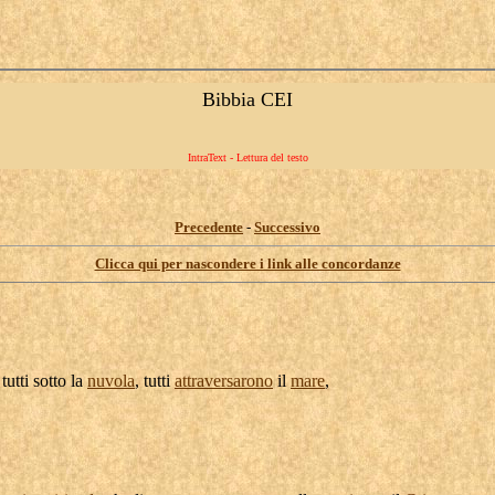
Bibbia CEI
IntraText - Lettura del testo
Precedente
-
Successivo
Clicca qui per nascondere i link alle concordanze
tutti sotto la
nuvola
, tutti
attraversarono
il
mare
,