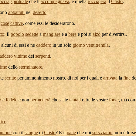
occia
spirituale
che li
accompagnava
, e quella
roccia
era
il
Cristo
.
rono
abbattuti
nel
deserto
.
cose
cattive
, come essi le
desiderarono
.
tto
: Il
popolo
sedette
a
mangiare
e a
bere
e poi si
alzò
per
divertirsi
.
alcuni di essi e ne
caddero
in un solo
giorno
ventitremila
.
addero
vittime
dei
serpenti
.
time
dello
sterminatore
.
ate
scritte
per
ammonimento
nostro, di noi per i quali è
arrivata
la
fine
de
o
è
fedele
e non
permetterà
che siate
tentati
oltre le vostre
forze
, ma con
dico
:
nione
con il
sangue
di
Cristo
? E il
pane
che noi
spezziamo
, non è fors