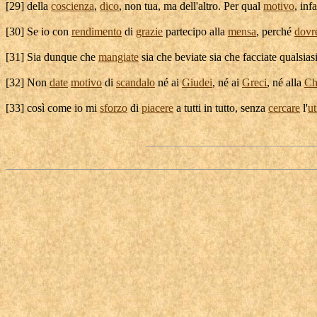
[
29] della
coscienza
,
dico
, non tua, ma dell'altro. Per qual
motivo
, inf
[
30] Se io con
rendimento
di
grazie
partecipo
alla
mensa
, perché
dovr
[
31] Sia dunque che
mangiate
sia che
beviate
sia che facciate qualsiasi
[
32] Non
date
motivo
di
scandalo
né ai
Giudei
, né ai
Greci
, né alla
Ch
[
33] così come io mi
sforzo
di
piacere
a tutti in tutto, senza
cercare
l'
ut