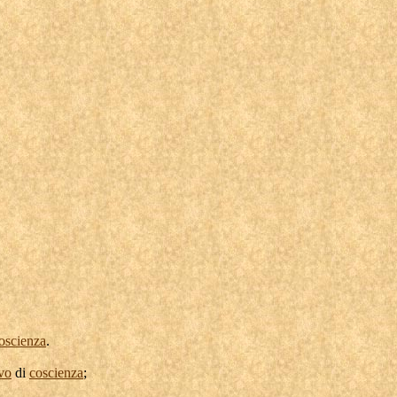
oscienza
.
vo
di
coscienza
;