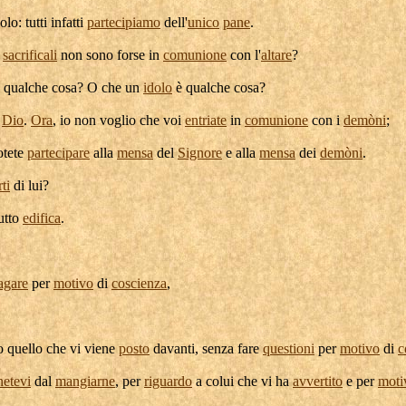
olo: tutti infatti
partecipiamo
dell'
unico
pane
.
sacrificali
non sono forse in
comunione
con l'
altare
?
 qualche cosa? O che un
idolo
è qualche cosa?
a
Dio
.
Ora
, io non voglio che voi
entriate
in
comunione
con i
demòni
;
otete
partecipare
alla
mensa
del
Signore
e alla
mensa
dei
demòni
.
rti
di lui?
utto
edifica
.
agare
per
motivo
di
coscienza
,
o quello che vi viene
posto
davanti, senza fare
questioni
per
motivo
di
c
netevi
dal
mangiarne
, per
riguardo
a colui che vi ha
avvertito
e per
moti