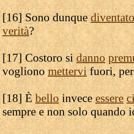
[
16] Sono dunque
diventat
verità
?
[
17] Costoro si
danno
prem
vogliono
mettervi
fuori, pe
[
18] È
bello
invece
essere
c
sempre e non solo quando 