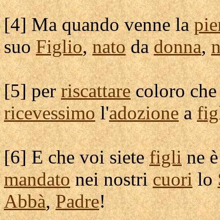
[
4] Ma quando venne la
pie
suo
Figlio
,
nato
da
donna
,
n
[
5] per
riscattare
coloro che 
ricevessimo
l'
adozione
a
fig
[
6] E che voi siete
figli
ne 
mandato
nei nostri
cuori
lo
Abbà
,
Padre
!