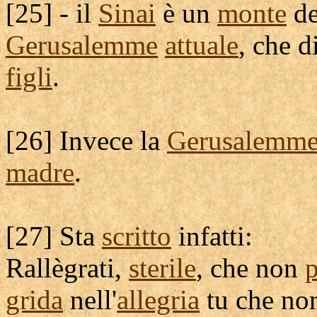
[
25] - il
Sinai
è un
monte
de
Gerusalemme
attuale
, che d
figli
.
[
26] Invece la
Gerusalemm
madre
.
[
27] Sta
scritto
infatti:
Rallègrati
,
sterile
, che non
p
grida
nell'
allegria
tu che n