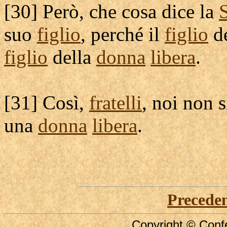
[
30] Però, che cosa dice la
S
suo
figlio
, perché il
figlio
d
figlio
della
donna
libera
.
[
31] Così,
fratelli
, noi non
una
donna
libera
.
Precede
Copyright © Confe