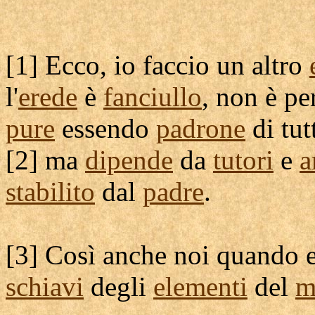
[
1] Ecco, io faccio un altro
l'
erede
è
fanciullo
, non è pe
pure
essendo
padrone
di tut
[
2] ma
dipende
da
tutori
e
a
stabilito
dal
padre
.
[
3] Così anche noi quando
schiavi
degli
elementi
del
m