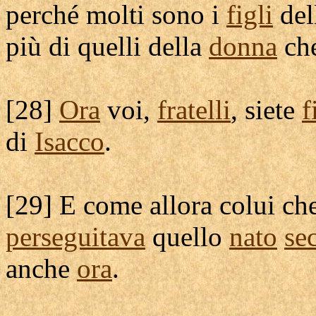
perché molti sono i
figli
dell
più di quelli della
donna
ch
[
28]
Ora
voi,
fratelli
, siete
f
di
Isacco
.
[
29] E come allora colui ch
perseguitava
quello
nato
se
anche
ora
.