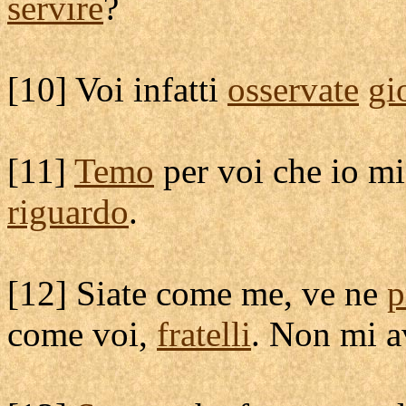
servire
?
[
10] Voi infatti
osservate
gi
[
11]
Temo
per voi che io mi
riguardo
.
[
12] Siate come me, ve ne
p
come voi,
fratelli
. Non mi 