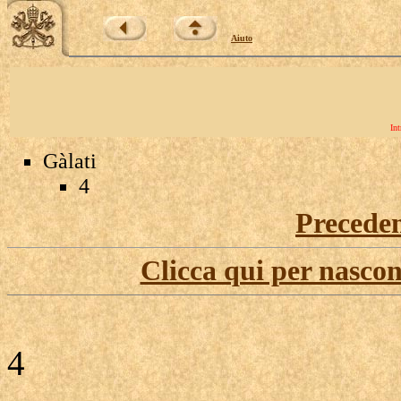
Aiuto
Int
Gàlati
4
Precede
Clicca qui per nascon
4