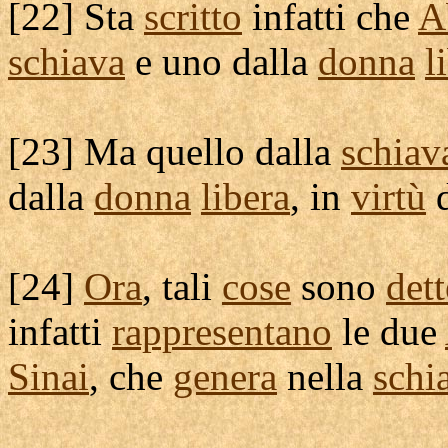
[
22] Sta
scritto
infatti che
A
schiava
e uno dalla
donna
l
[
23] Ma quello dalla
schiav
dalla
donna
libera
, in
virtù
d
[
24]
Ora
, tali
cose
sono
dett
infatti
rappresentano
le due
Sinai
, che
genera
nella
schi