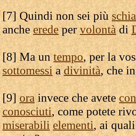
[
7] Quindi non sei più
schi
anche
erede
per
volontà
di
[
8] Ma un
tempo
, per la vo
sottomessi
a
divinità
, che i
[
9]
ora
invece che avete
con
conosciuti
, come potete
riv
miserabili
elementi
, ai qual