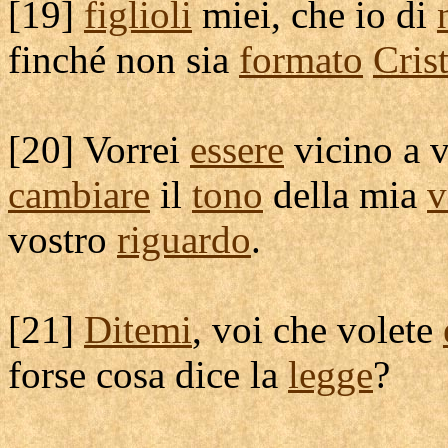
[
19]
figlioli
miei, che io di
finché non sia
formato
Cris
[
20] Vorrei
essere
vicino a 
cambiare
il
tono
della mia
v
vostro
riguardo
.
[
21]
Ditemi
, voi che volete
forse cosa dice la
legge
?