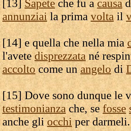
[
13]
Sapete
che fu a
causa
d
annunziai
la prima
volta
il
[
14] e quella che nella mia
l'avete
disprezzata
né
respin
accolto
come un
angelo
di
[
15] Dove sono dunque le 
testimonianza
che, se
fosse
anche gli
occhi
per
darmeli
.