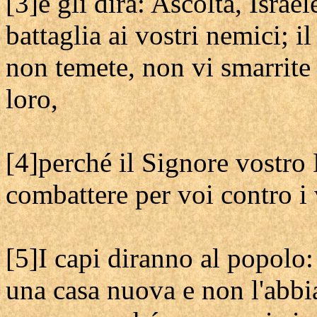
[3]e gli dirà: Ascolta, Israe
battaglia ai vostri nemici; 
non temete, non vi smarrite
loro,
[4]perché il Signore vostr
combattere per voi contro i 
[5]I capi diranno al popolo:
una casa nuova e non l'abbi