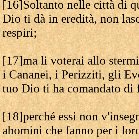
[16]Soltanto nelle città di q
Dio ti dà in eredità, non las
respiri;
[17]ma li voterai allo stermi
i Cananei, i Perizziti, gli E
tuo Dio ti ha comandato di f
[18]perché essi non v'insegn
abomini che fanno per i loro