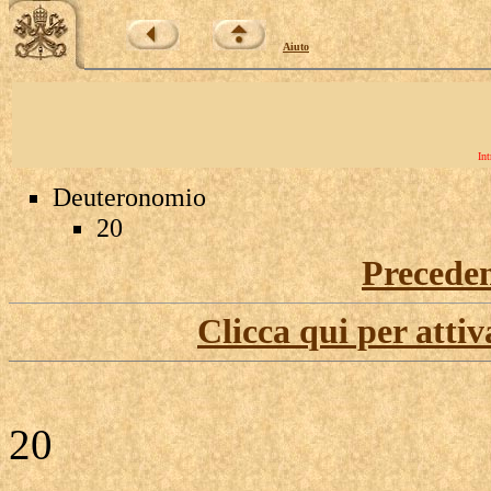
Aiuto
Int
Deuteronomio
20
Precede
Clicca qui per attiv
20