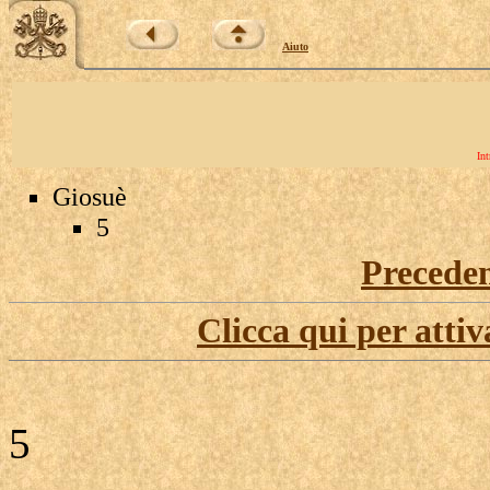
Aiuto
Int
Giosuè
5
Precede
Clicca qui per attiv
5