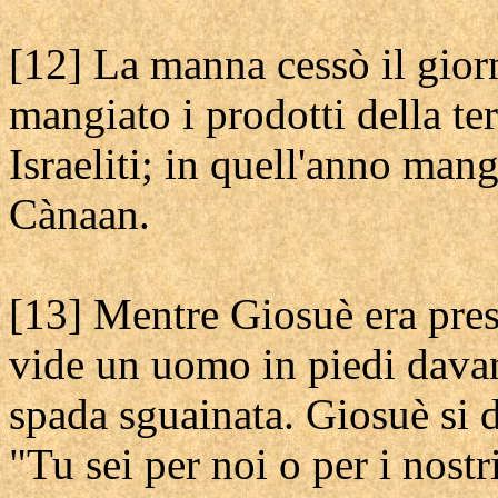
[12] La manna cessò il gio
mangiato i prodotti della te
Israeliti; in quell'anno mangi
Cànaan.
[13] Mentre Giosuè era pres
vide un uomo in piedi dava
spada sguainata. Giosuè si di
"Tu sei per noi o per i nostr