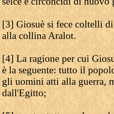
selce e circoncidi di nuovo gl
[3] Giosuè si fece coltelli di
alla collina Aralot.
[4] La ragione per cui Giosu
è la seguente: tutto il popolo
gli uomini atti alla guerra,
dall'Egitto;