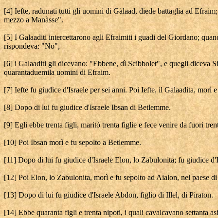
[4] Iefte, radunati tutti gli uomini di Gàlaad, diede battaglia ad Efrai
mezzo a Manàsse".
[5] I Galaaditi intercettarono agli Efraimiti i guadi del Giordano; qu
rispondeva: "No",
[6] i Galaaditi gli dicevano: "Ebbene, dì Scibbolet", e quegli diceva 
quarantaduemila uomini di Efraim.
[7] Iefte fu giudice d'Israele per sei anni. Poi Iefte, il Galaadita, morì 
[8] Dopo di lui fu giudice d'Israele Ibsan di Betlemme.
[9] Egli ebbe trenta figli, maritò trenta figlie e fece venire da fuori tren
[10] Poi Ibsan morì e fu sepolto a Betlemme.
[11] Dopo di lui fu giudice d'Israele Elon, lo Zabulonita; fu giudice d'I
[12] Poi Elon, lo Zabulonita, morì e fu sepolto ad Aialon, nel paese d
[13] Dopo di lui fu giudice d'Israele Abdon, figlio di Illel, di Piraton.
[14] Ebbe quaranta figli e trenta nipoti, i quali cavalcavano settanta asi