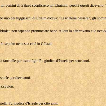
m; gli uomini di Gàlaad sconfissero gli Efraimiti, perché questi dicevano
ando uno dei fuggiaschi di Efraim diceva: "Lasciatemi passare", gli uomi
Sibbolet, non sapendo pronunciare bene. Allora lo afferravano e lo ucci
e fu sepolto nella sua città in Gàlaad.
ta fanciulle per i suoi figli. Fu giudice d'Israele per sette anni.
sraele per dieci anni.
i Zàbulon.
nelli. Fu giudice d'Israele per otto anni.