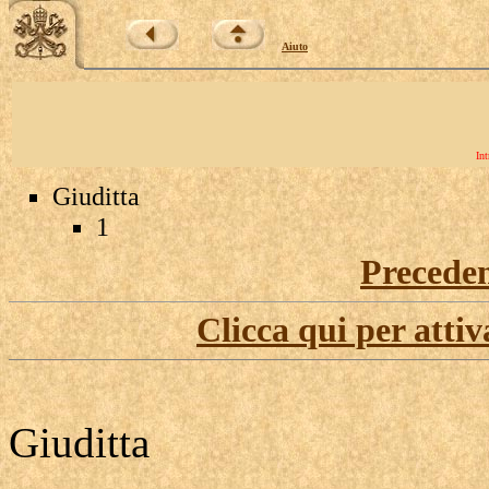
Aiuto
Int
Giuditta
1
Precede
Clicca qui per attiv
Giuditta