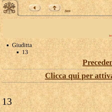
Aiuto
Int
Giuditta
13
Precede
Clicca qui per attiv
13