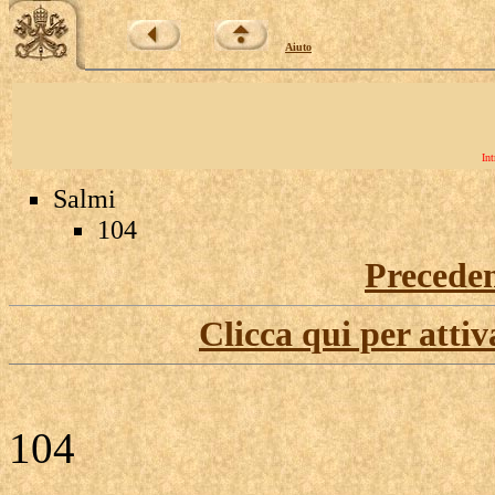
Aiuto
Int
Salmi
104
Precede
Clicca qui per attiv
104