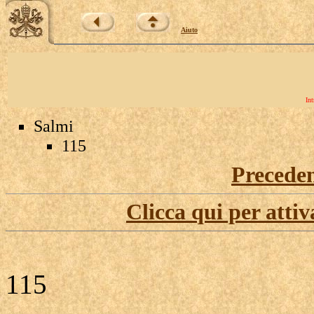
Aiuto
Int
Salmi
115
Precede
Clicca qui per attiv
115