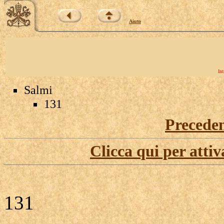
Aiuto
Int
Salmi
131
Precede
Clicca qui per attiv
131