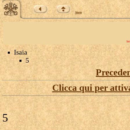
Aiuto
Int
Isaia
5
Precede
Clicca qui per attiv
5