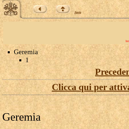
Aiuto
Int
Geremia
1
Precede
Clicca qui per attiv
Geremia