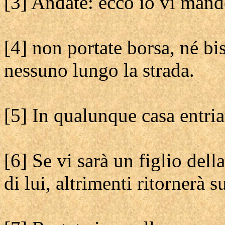
[3] Andate: ecco io vi mand
[4] non portate borsa, né bi
nessuno lungo la strada.
[5] In qualunque casa entria
[6] Se vi sarà un figlio dell
di lui, altrimenti ritornerà s