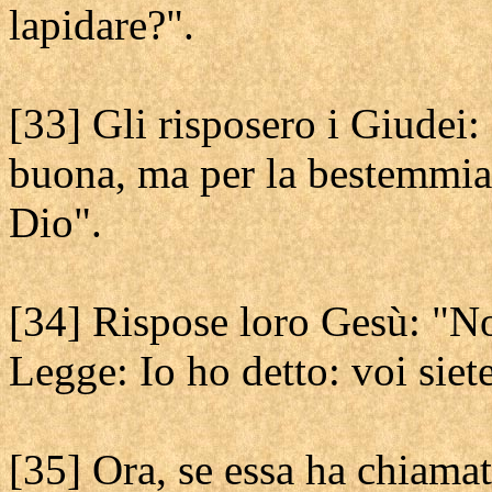
lapidare?".
[33] Gli risposero i Giudei:
buona, ma per la bestemmia e
Dio".
[34] Rispose loro Gesù: "Non
Legge: Io ho detto: voi siet
[35] Ora, se essa ha chiamato