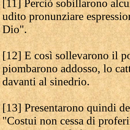
[11] Perciò sobillarono alc
udito pronunziare espressio
Dio".
[12] E così sollevarono il po
piombarono addosso, lo catt
davanti al sinedrio.
[13] Presentarono quindi dei
"Costui non cessa di profer