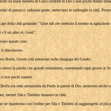
 anche un buon numero di Greci credenti in Dio e non poche donne della
dividui di piazza e, radunata gente, mettevano in subbuglio la città. Prese
 capi della città gridando: "Quei tali che mettono il mondo in agitazione 
 c'è un altro re, Gesù".
divano queste cose;
li rilasciarono.
 verso Berèa. Giunti colà entrarono nella sinagoga dei Giudei.
 accolsero la parola con grande entusiasmo, esaminando ogni giorno le Sc
à e non pochi uomini.
erèa era stata annunziata da Paolo la parola di Dio, andarono anche colà
mare, mentre Sila e Timòteo rimasero in città.
ne ripartirono con l'ordine per Sila e Timòteo di raggiungerlo al più p