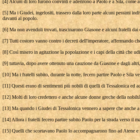
[4] Alcuni di loro furono convinti e aderirono a Paolo e a Sila, come
[5] Ma i Giudei, ingelositi, trassero dalla loro parte alcuni pessimi in
davanti al popolo.
[6] Ma non avendoli trovati, trascinarono Giasone e alcuni fratelli dai
[7] Tutti costoro vanno contro i decreti dell'imperatore, affermando che
[8] Così misero in agitazione la popolazione e i capi della città che u
[9] tuttavia, dopo avere ottenuto una cauzione da Giasone e dagli altri, 
[10] Ma i fratelli subito, durante la notte, fecero partire Paolo e Sila
[11] Questi erano di sentimenti più nobili di quelli di Tessalonica ed
[12] Molti di loro credettero e anche alcune donne greche della nobilt
[13] Ma quando i Giudei di Tessalonica vennero a sapere che anche a B
[14] Allora i fratelli fecero partire subito Paolo per la strada verso il 
[15] Quelli che scortavano Paolo lo accompagnarono fino ad Atene e se 