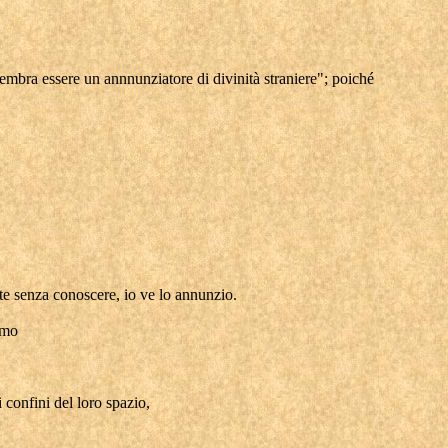
Sembra essere un annnunziatore di divinità straniere"; poiché
te senza conoscere, io ve lo annunzio.
omo
i confini del loro spazio,