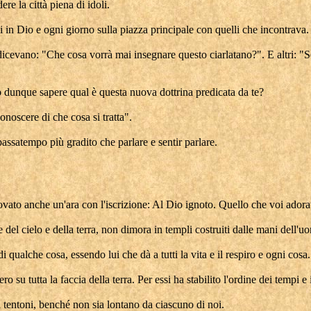
re la città piena di idoli.
i in Dio e ogni giorno sulla piazza principale con quelli che incontrava.
i dicevano: "Che cosa vorrà mai insegnare questo ciarlatano?". E altri: "
 dunque sapere qual è questa nuova dottrina predicata da te?
noscere di che cosa si tratta".
 passatempo più gradito che parlare e sentir parlare.
ovato anche un'ara con l'iscrizione: Al Dio ignoto. Quello che voi adora
e del cielo e della terra, non dimora in templi costruiti dalle mani dell'u
 qualche cosa, essendo lui che dà a tutti la vita e il respiro e ogni cosa.
 su tutta la faccia della terra. Per essi ha stabilito l'ordine dei tempi e 
 tentoni, benché non sia lontano da ciascuno di noi.