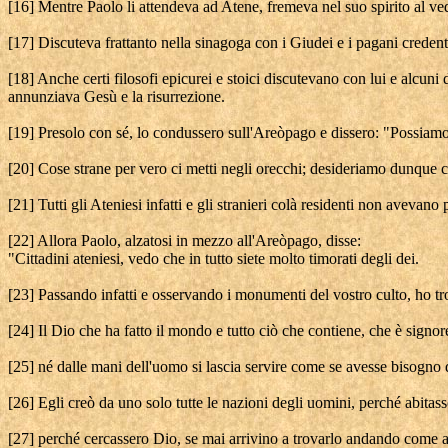
[16] Mentre Paolo li attendeva ad Atene, fremeva nel suo spirito al vede
[17] Discuteva frattanto nella sinagoga con i Giudei e i pagani credent
[18] Anche certi filosofi epicurei e stoici discutevano con lui e alcun
annunziava Gesù e la risurrezione.
[19] Presolo con sé, lo condussero sull'Areòpago e dissero: "Possiamo
[20] Cose strane per vero ci metti negli orecchi; desideriamo dunque co
[21] Tutti gli Ateniesi infatti e gli stranieri colà residenti non avevano
[22] Allora Paolo, alzatosi in mezzo all'Areòpago, disse:
"Cittadini ateniesi, vedo che in tutto siete molto timorati degli dei.
[23] Passando infatti e osservando i monumenti del vostro culto, ho tr
[24] Il Dio che ha fatto il mondo e tutto ciò che contiene, che è signor
[25] né dalle mani dell'uomo si lascia servire come se avesse bisogno di
[26] Egli creò da uno solo tutte le nazioni degli uomini, perché abitassero
[27] perché cercassero Dio, se mai arrivino a trovarlo andando come a