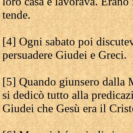
loro casa e lavorava. Erano i
tende.
[4] Ogni sabato poi discute
persuadere Giudei e Greci.
[5] Quando giunsero dalla 
si dedicò tutto alla predica
Giudei che Gesù era il Crist