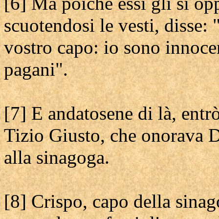
[6] Ma poiché essi gli si 
scuotendosi le vesti, disse: 
vostro capo: io sono innocen
pagani".
[7] E andatosene di là, entr
Tizio Giusto, che onorava Di
alla sinagoga.
[8] Crispo, capo della sinag