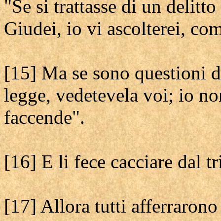
"Se si trattasse di un delitt
Giudei, io vi ascolterei, co
[15] Ma se sono questioni d
legge, vedetevela voi; io no
faccende".
[16] E li fece cacciare dal t
[17] Allora tutti afferraron