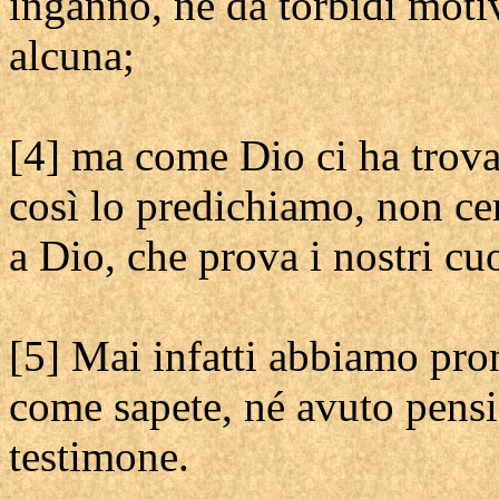
inganno, né da torbidi moti
alcuna;
[4] ma come Dio ci ha trovat
così lo predichiamo, non ce
a Dio, che prova i nostri cuo
[5] Mai infatti abbiamo pro
come sapete, né avuto pensie
testimone.