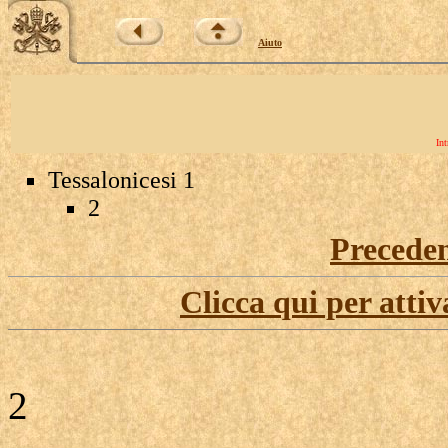
Aiuto
Int
Tessalonicesi 1
2
Precede
Clicca qui per attiv
2