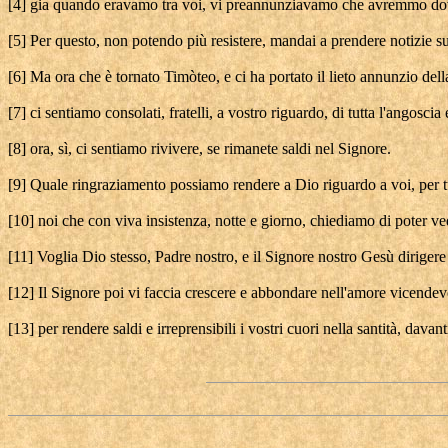
[4] gia quando eravamo tra voi, vi preannunziavamo che avremmo dovut
[5] Per questo, non potendo più resistere, mandai a prendere notizie sull
[6] Ma ora che è tornato Timòteo, e ci ha portato il lieto annunzio dell
[7] ci sentiamo consolati, fratelli, a vostro riguardo, di tutta l'angosci
[8] ora, sì, ci sentiamo rivivere, se rimanete saldi nel Signore.
[9] Quale ringraziamento possiamo rendere a Dio riguardo a voi, per tu
[10] noi che con viva insistenza, notte e giorno, chiediamo di poter ve
[11] Voglia Dio stesso, Padre nostro, e il Signore nostro Gesù dirigere
[12] Il Signore poi vi faccia crescere e abbondare nell'amore vicendev
[13] per rendere saldi e irreprensibili i vostri cuori nella santità, dav