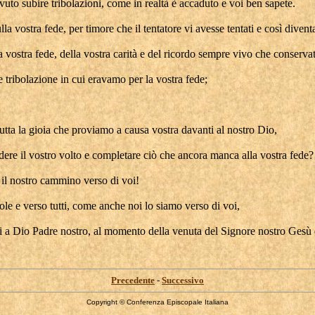
o subire tribolazioni, come in realtà è accaduto e voi ben sapete.
a vostra fede, per timore che il tentatore vi avesse tentati e così diventa
a vostra fede, della vostra carità e del ricordo sempre vivo che conserva
a e tribolazione in cui eravamo per la vostra fede;
tta la gioia che proviamo a causa vostra davanti al nostro Dio,
dere il vostro volto e completare ciò che ancora manca alla vostra fede?
 il nostro cammino verso di voi!
ole e verso tutti, come anche noi lo siamo verso di voi,
anti a Dio Padre nostro, al momento della venuta del Signore nostro Gesù co
Precedente
-
Successivo
Copyright © Conferenza Episcopale Italiana