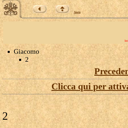
Aiuto
Int
Giacomo
2
Precede
Clicca qui per attiv
2