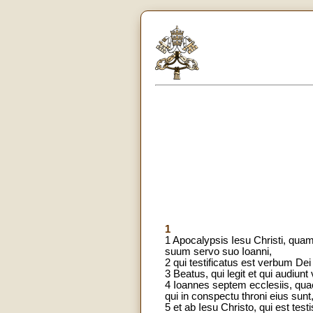
1
1 Apocalypsis Iesu Christi, quam d
suum servo suo Ioanni,
2 qui testificatus est verbum De
3 Beatus, qui legit et qui audiun
4 Ioannes septem ecclesiis, quae 
qui in conspectu throni eius sunt
5 et ab Iesu Christo, qui est tes