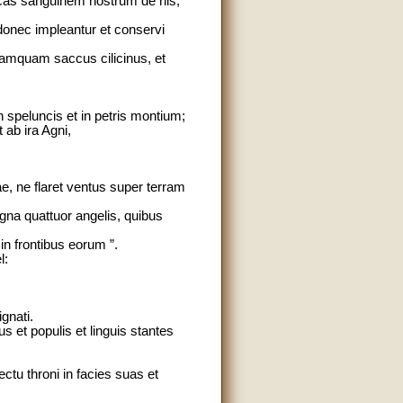
icas sanguinem nostrum de his,
 donec impleantur et conservi
 tamquam saccus cilicinus, et
n speluncis et in petris montium;
 ab ira Agni,
e, ne flaret ventus super terram
gna quattuor angelis, quibus
n frontibus eorum ”.
l:
gnati.
 et populis et linguis stantes
ctu throni in facies suas et