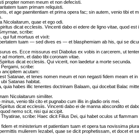
isti propter nomen meum et non defecisti.
ritatem tuam primam reliquisti.
ris, et age paenitentiam et prima opera fac; sin autem, venio tibi e
s.
a Nicolaitarum, quae et ego odi.
iritus dicat ecclesiis. Vincenti dabo ei edere de ligno vitae, quod est 
 Smyrnae, scribe:
qui fuit mortuus et vixit:
upertatem tuam — sed dives es — et blasphemiam ab his, qui se dicu
urus es. Ecce missurus est Diabolus ex vobis in carcerem, ut tentemi
 ad mortem, et dabo tibi coronam vitae.
piritus dicat ecclesiis. Qui vicerit, non laedetur a morte secunda.
 Pergami, scribe:
m ancipitem acutam:
us est Satanae, et tenes nomen meum et non negasti fidem meam et in 
, ubi Satanas habitat.
quia habes illic tenentes doctrinam Balaam, qui docebat Balac mitter
inam Nicolaitarum similiter.
minus, venio tibi cito et pugnabo cum illis in gladio oris mei.
piritus dicat ecclesiis. Vincenti dabo ei de manna abscondito et dabo 
od nemo scit, nisi qui accipit.
Thyatirae, scribe: Haec dicit Filius Dei, qui habet oculos ut flammam 
 fidem et ministerium et patientiam tuam et opera tua novissima plura 
ermittis mulierem Iezabel, quae se dicit prophetissam, et docet et se