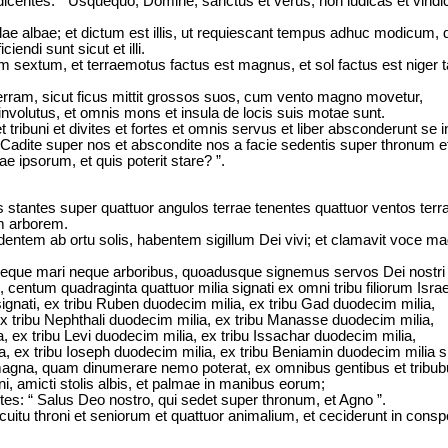
centes: “ Usquequo, Domine, sanctus et verus, non iudicas et vind
tolae albae; et dictum est illis, ut requiescant tempus adhuc modicum,
iendi sunt sicut et illi.
lum sextum, et terraemotus factus est magnus, et sol factus est niger
 terram, sicut ficus mittit grossos suos, cum vento magno movetur,
 involutus, et omnis mons et insula de locis suis motae sunt.
 tribuni et divites et fortes et omnis servus et liber absconderunt se i
“ Cadite super nos et abscondite nos a facie sedentis super thronum et
e ipsorum, et quis poterit stare? ”.
s stantes super quattuor angulos terrae tenentes quattuor ventos terra
m arborem.
entem ab ortu solis, habentem sigillum Dei vivi; et clamavit voce ma
 neque mari neque arboribus, quoadusque signemus servos Dei nostri i
centum quadraginta quattuor milia signati ex omni tribu filiorum Israe
signati, ex tribu Ruben duodecim milia, ex tribu Gad duodecim milia,
ex tribu Nephthali duodecim milia, ex tribu Manasse duodecim milia,
, ex tribu Levi duodecim milia, ex tribu Issachar duodecim milia,
a, ex tribu Ioseph duodecim milia, ex tribu Beniamin duodecim milia si
magna, quam dinumerare nemo poterat, ex omnibus gentibus et tribubus
i, amicti stolis albis, et palmae in manibus eorum;
es: “ Salus Deo nostro, qui sedet super thronum, et Agno ”.
cuitu throni et seniorum et quattuor animalium, et ceciderunt in conspe