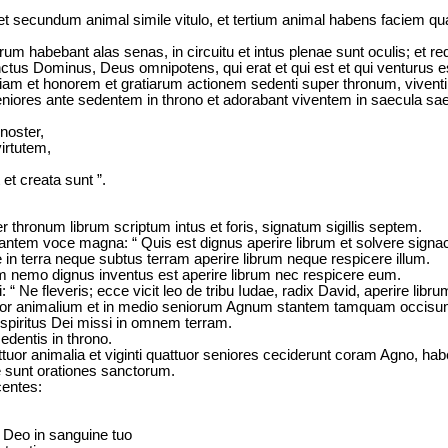
 et secundum animal simile vitulo, et tertium animal habens faciem qu
rum habebant alas senas, in circuitu et intus plenae sunt oculis; et r
ctus Dominus, Deus omnipotens, qui erat et qui est et qui venturus es
oriam et honorem et gratiarum actionem sedenti super thronum, vivent
seniores ante sedentem in throno et adorabant viventem in saecula s
noster,
irtutem,
et creata sunt ”.
er thronum librum scriptum intus et foris, signatum sigillis septem.
antem voce magna: “ Quis est dignus aperire librum et solvere signac
 in terra neque subtus terram aperire librum neque respicere illum.
 nemo dignus inventus est aperire librum nec respicere eum.
: “ Ne fleveris; ecce vicit leo de tribu Iudae, radix David, aperire libr
uattuor animalium et in medio seniorum Agnum stantem tamquam occis
spiritus Dei missi in omnem terram.
edentis in throno.
tuor animalia et viginti quattuor seniores ceciderunt coram Agno, habe
 sunt orationes sanctorum.
centes:
 Deo in sanguine tuo