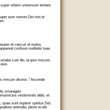
t super orbem universum tentare
m super eum nomen Dei mei et
um.
 pauper et caecus et nudus,
appareat confusio nuditatis tuae,
 cenabo cum illo, et ipse mecum.
 eius.
ntis mecum dicens: “ Ascende
milis smaragdo.
rcumamictos vestimentis albis, et
, quae sunt septem spiritus Dei;
quattuor animalia, plena oculis