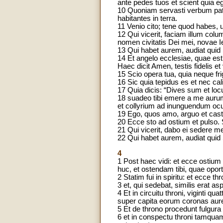
ante pedes tuos et scient quia ego
10 Quoniam servasti verbum pati
habitantes in terra.
11 Venio cito; tene quod habes,
12 Qui vicerit, faciam illum col
nomen civitatis Dei mei, novae
13 Qui habet aurem, audiat quid S
14 Et angelo ecclesiae, quae est
Haec dicit Amen, testis fidelis e
15 Scio opera tua, quia neque fr
16 Sic quia tepidus es et nec ca
17 Quia dicis: “Dives sum et locu
18 suadeo tibi emere a me aurum i
et collyrium ad inunguendum ocul
19 Ego, quos amo, arguo et cast
20 Ecce sto ad ostium et pulso. 
21 Qui vicerit, dabo ei sedere m
22 Qui habet aurem, audiat quid S
4
1 Post haec vidi: et ecce ostiu
huc, et ostendam tibi, quae oporte
2 Statim fui in spiritu: et ecce 
3 et, qui sedebat, similis erat asp
4 Et in circuitu throni, viginti q
super capita eorum coronas aur
5 Et de throno procedunt fulgura
6 et in conspectu throni tamquam 