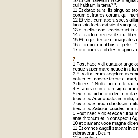
10 Et clamaverunt voce magna di
qui habitant in terra? ”.
11 Et datae sunt illis singulae s
eorum et fratres eorum, qui interfic
12 Et vidi, cum aperuisset sigil
luna tota facta est sicut sanguis,
13 et stellae caeli ceciderunt in
14 et caelum recessit sicut liber
15 Et reges terrae et magnates et
16 et dicunt montibus et petris: 
17 quoniam venit dies magnus ira
7
1 Post haec vidi quattuor angelo
neque super mare neque in ulla
2 Et vidi alterum angelum ascend
datum est nocere terrae et mari,
3 dicens: “ Nolite nocere terrae
4 Et audivi numerum signatorum, 
5 ex tribu Iudae duodecim milia 
6 ex tribu Aser duodecim milia, 
7 ex tribu Simeon duodecim milia
8 ex tribu Zabulon duodecim mili
9 Post haec vidi: et ecce turba 
ante thronum et in conspectu Agn
10 et clamant voce magna dicent
11 Et omnes angeli stabant in cir
adoraverunt Deum
12 dicentes: