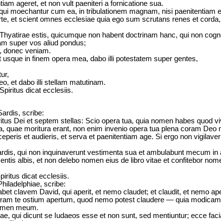
ntiam ageret, et non vult paeniteri a fornicatione sua.
qui moechantur cum ea, in tribulationem magnam, nisi paenitentiam e
 morte, et scient omnes ecclesiae quia ego sum scrutans renes et cord
 Thyatirae estis, quicumque non habent doctrinam hanc, qui non cogn
m super vos aliud pondus;
e, donec veniam.
erit usque in finem opera mea, dabo illi potestatem super gentes,
ur,
o, et dabo illi stellam matutinam.
piritus dicat ecclesiis.
ardis, scribe:
ritus Dei et septem stellas: Scio opera tua, quia nomen habes quod vi
ra, quae moritura erant, non enim invenio opera tua plena coram Deo
eperis et audieris, et serva et paenitentiam age. Si ergo non vigilave
dis, qui non inquinaverunt vestimenta sua et ambulabunt mecum in alb
imentis albis, et non delebo nomen eius de libro vitae et confitebor n
iritus dicat ecclesiis.
hiladelphiae, scribe:
bet clavem David, qui aperit, et nemo claudet; et claudit, et nemo ape
oram te ostium apertum, quod nemo potest claudere — quia modicam h
nomen meum.
 qui dicunt se Iudaeos esse et non sunt, sed mentiuntur; ecce faciam