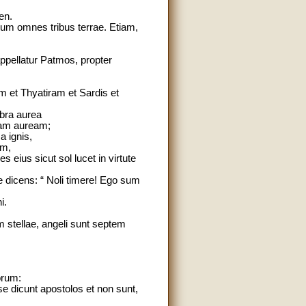
en.
eum omnes tribus terrae. Etiam,
 appellatur Patmos, propter
m et Thyatiram et Sardis et
bra aurea
nam auream;
a ignis,
um,
 eius sicut sol lucet in virtute
dicens: “ Noli timere! Ego sum
i.
 stellae, angeli sunt septem
orum:
se dicunt apostolos et non sunt,