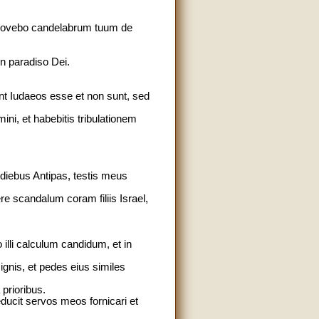
t movebo candelabrum tuum de
in paradiso Dei.
nt Iudaeos esse et non sunt, sed
ni, et habebitis tribulationem
diebus Antipas, testis meus
e scandalum coram filiis Israel,
illi calculum candidum, et in
ignis, et pedes eius similes
prioribus.
ducit servos meos fornicari et