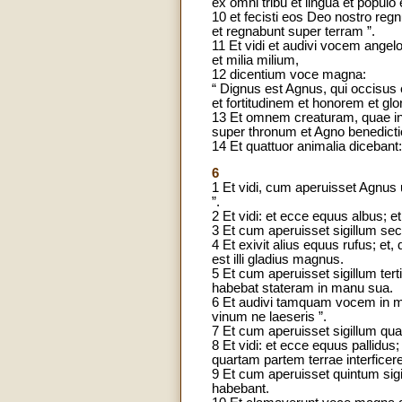
ex omni tribu et lingua et populo 
10 et fecisti eos Deo nostro reg
et regnabunt super terram ”.
11 Et vidi et audivi vocem ange
et milia milium,
12 dicentium voce magna:
“ Dignus est Agnus, qui occisus e
et fortitudinem et honorem et glo
13 Et omnem creaturam, quae in c
super thronum et Agno benedictio
14 Et quattuor animalia dicebant:
6
1 Et vidi, cum aperuisset Agnus 
”.
2 Et vidi: et ecce equus albus; et
3 Et cum aperuisset sigillum se
4 Et exivit alius equus rufus; et,
est illi gladius magnus.
5 Et cum aperuisset sigillum tert
habebat stateram in manu sua.
6 Et audivi tamquam vocem in medi
vinum ne laeseris ”.
7 Et cum aperuisset sigillum quar
8 Et vidi: et ecce equus pallidus
quartam partem terrae interficere
9 Et cum aperuisset quintum sigi
habebant.