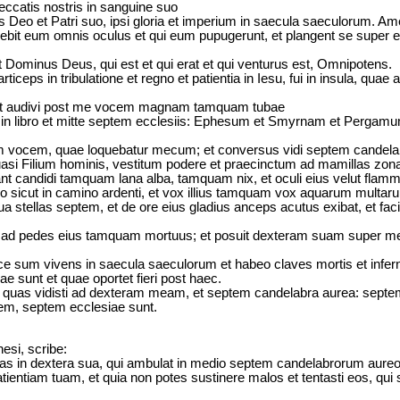
 peccatis nostris in sanguine suo
s Deo et Patri suo, ipsi gloria et imperium in saecula saeculorum. Am
debit eum omnis oculus et qui eum pupugerunt, et plangent se super 
 Dominus Deus, qui est et qui erat et qui venturus est, Omnipotens.
rticeps in tribulatione et regno et patientia in Iesu, fui in insula, quae
ie et audivi post me vocem magnam tamquam tubae
e in libro et mitte septem ecclesiis: Ephesum et Smyrnam et Pergamu
m vocem, quae loquebatur mecum; et conversus vidi septem candela
uasi Filium hominis, vestitum podere et praecinctum ad mamillas zo
rant candidi tamquam lana alba, tamquam nix, et oculi eius velut flamm
co sicut in camino ardenti, et vox illius tamquam vox aquarum multar
 stellas septem, et de ore eius gladius anceps acutus exibat, et facies
 ad pedes eius tamquam mortuus; et posuit dexteram suam super me 
cce sum vivens in saecula saeculorum et habeo claves mortis et infern
ae sunt et quae oportet fieri post haec.
quas vidisti ad dexteram meam, et septem candelabra aurea: septem
em, septem ecclesiae sunt.
esi, scribe:
ellas in dextera sua, qui ambulat in medio septem candelabrorum aure
tientiam tuam, et quia non potes sustinere malos et tentasti eos, qui 