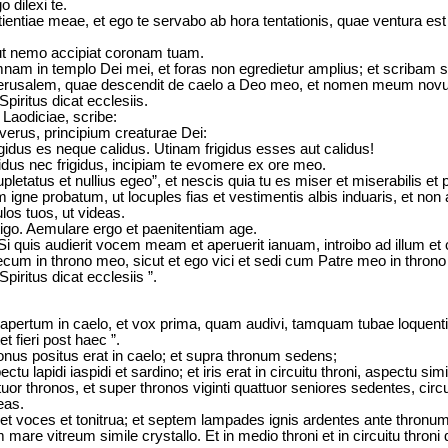
 dilexi te.
entiae meae, et ego te servabo ab hora tentationis, quae ventura es
 ut nemo accipiat coronam tuam.
umnam in templo Dei mei, et foras non egredietur amplius; et scriba
 Ierusalem, quae descendit de caelo a Deo meo, et nomen meum nov
piritus dicat ecclesiis.
 Laodiciae, scribe:
t verus, principium creaturae Dei:
igidus es neque calidus. Utinam frigidus esses aut calidus!
lidus nec frigidus, incipiam te evomere ex ore meo.
pletatus et nullius egeo”, et nescis quia tu es miser et miserabilis et
gne probatum, ut locuples fias et vestimentis albis induaris, et non 
os tuos, ut videas.
igo. Aemulare ergo et paenitentiam age.
Si quis audierit vocem meam et aperuerit ianuam, introibo ad illum et
ecum in throno meo, sicut et ego vici et sedi cum Patre meo in throno
piritus dicat ecclesiis ”.
m apertum in caelo, et vox prima, quam audivi, tamquam tubae loque
t fieri post haec ”.
thronus positus erat in caelo; et supra thronum sedens;
ectu lapidi iaspidi et sardino; et iris erat in circuitu throni, aspectu si
uattuor thronos, et super thronos viginti quattuor seniores sedentes, ci
eas.
 et voces et tonitrua; et septem lampades ignis ardentes ante thronum
mare vitreum simile crystallo. Et in medio throni et in circuitu throni 