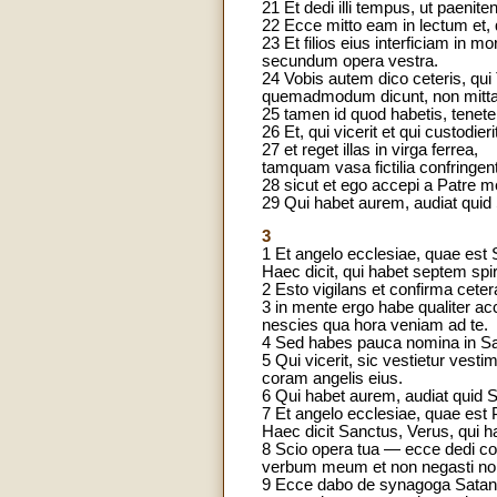
21 Et dedi illi tempus, ut paenite
22 Ecce mitto eam in lectum et, 
23 Et filios eius interficiam in
secundum opera vestra.
24 Vobis autem dico ceteris, qui
quemadmodum dicunt, non mitta
25 tamen id quod habetis, tenet
26 Et, qui vicerit et qui custodi
27 et reget illas in virga ferrea,
tamquam vasa fictilia confringent
28 sicut et ego accepi a Patre me
29 Qui habet aurem, audiat quid S
3
1 Et angelo ecclesiae, quae est S
Haec dicit, qui habet septem spi
2 Esto vigilans et confirma cete
3 in mente ergo habe qualiter acc
nescies qua hora veniam ad te.
4 Sed habes pauca nomina in Sar
5 Qui vicerit, sic vestietur vest
coram angelis eius.
6 Qui habet aurem, audiat quid Sp
7 Et angelo ecclesiae, quae est P
Haec dicit Sanctus, Verus, qui ha
8 Scio opera tua — ecce dedi c
verbum meum et non negasti 
9 Ecce dabo de synagoga Satanae,