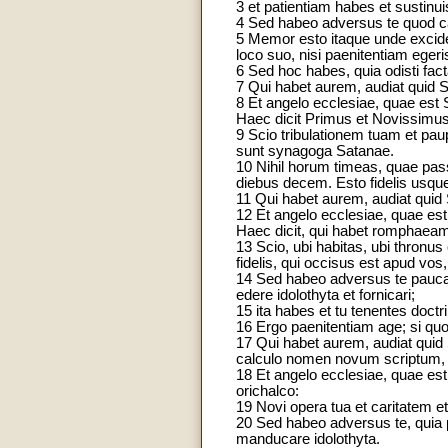
3 et patientiam habes et sustinu
4 Sed habeo adversus te quod ca
5 Memor esto itaque unde excide
loco suo, nisi paenitentiam egeri
6 Sed hoc habes, quia odisti fact
7 Qui habet aurem, audiat quid Sp
8 Et angelo ecclesiae, quae est
Haec dicit Primus et Novissimus, 
9 Scio tribulationem tuam et pa
sunt synagoga Satanae.
10 Nihil horum timeas, quae pass
diebus decem. Esto fidelis usque
11 Qui habet aurem, audiat quid S
12 Et angelo ecclesiae, quae est
Haec dicit, qui habet romphaea
13 Scio, ubi habitas, ubi thron
fidelis, qui occisus est apud vos
14 Sed habeo adversus te pauca, 
edere idolothyta et fornicari;
15 ita habes et tu tenentes doctr
16 Ergo paenitentiam age; si quo 
17 Qui habet aurem, audiat quid S
calculo nomen novum scriptum, qu
18 Et angelo ecclesiae, quae est 
orichalco:
19 Novi opera tua et caritatem et
20 Sed habeo adversus te, quia p
manducare idolothyta.