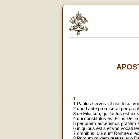
APOST
1
1 Paulus servus Christi Iesu, vo
2 quod ante promiserat per proph
3 de Filio suo, qui factus est 
4 qui constitutus est Filius Dei
5 per quem accepimus gratiam et
6 in quibus estis et vos vocati Ie
7 omnibus, qui sunt Romae dilect
8 Primum quidem gratias ago Deo