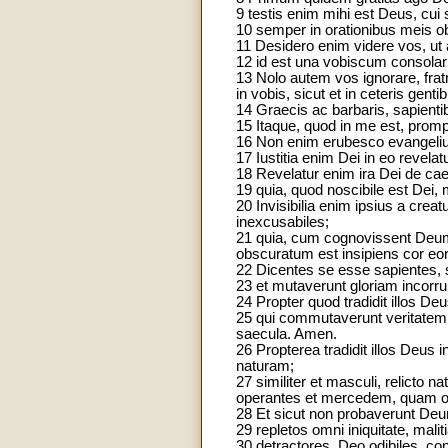
9 testis enim mihi est Deus, cui
10 semper in orationibus meis o
11 Desidero enim videre vos, ut a
12 id est una vobiscum consola
13 Nolo autem vos ignorare, fra
in vobis, sicut et in ceteris genti
14 Graecis ac barbaris, sapientib
15 Itaque, quod in me est, prom
16 Non enim erubesco evangelium
17 Iustitia enim Dei in eo revelat
18 Revelatur enim ira Dei de cae
19 quia, quod noscibile est Dei, m
20 Invisibilia enim ipsius a creat
inexcusabiles;
21 quia, cum cognovissent Deum, 
obscuratum est insipiens cor eo
22 Dicentes se esse sapientes, st
23 et mutaverunt gloriam incorrup
24 Propter quod tradidit illos De
25 qui commutaverunt veritatem D
saecula. Amen.
26 Propterea tradidit illos Deu
naturam;
27 similiter et masculi, relicto 
operantes et mercedem, quam opor
28 Et sicut non probaverunt Deum
29 repletos omni iniquitate, malit
30 detractores, Deo odibiles, c