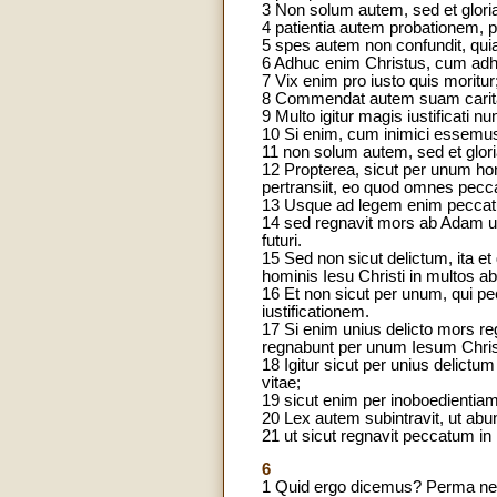
3 Non solum autem, sed et gloriam
4 patientia autem probationem, 
5 spes autem non confundit, quia 
6 Adhuc enim Christus, cum adh
7 Vix enim pro iusto quis moritur
8 Commendat autem suam carita
9 Multo igitur magis iustificati n
10 Si enim, cum inimici essemus, 
11 non solum autem, sed et glo
12 Propterea, sicut per unum h
pertransiit, eo quod omnes pecc
13 Usque ad legem enim peccatu
14 sed regnavit mors ab Adam usq
futuri.
15 Sed non sicut delictum, ita et
hominis Iesu Christi in multos ab
16 Et non sicut per unum, qui pe
iustificationem.
17 Si enim unius delicto mors reg
regnabunt per unum Iesum Chri
18 Igitur sicut per unius delict
vitae;
19 sicut enim per inoboedientiam 
20 Lex autem subintravit, ut abu
21 ut sicut regnavit peccatum in
6
1 Quid ergo dicemus? Perma neb