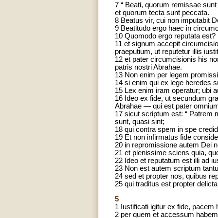
7 “ Beati, quorum remissae sunt i
et quorum tecta sunt peccata.
8 Beatus vir, cui non imputabit
9 Beatitudo ergo haec in circumc
10 Quomodo ergo reputata est? I
11 et signum accepit circumcision
praeputium, ut reputetur illis iustit
12 et pater circumcisionis his non
patris nostri Abrahae.
13 Non enim per legem promissio 
14 si enim qui ex lege heredes sun
15 Lex enim iram operatur; ubi a
16 Ideo ex fide, ut secundum grat
Abrahae — qui est pater omniu
17 sicut scriptum est: “ Patrem 
sunt, quasi sint;
18 qui contra spem in spe credid
19 Et non infirmatus fide cons
20 in repromissione autem Dei non
21 et plenissime sciens quia, quo
22 Ideo et reputatum est illi ad iu
23 Non est autem scriptum tantum
24 sed et propter nos, quibus re
25 qui traditus est propter delict
5
1 Iustificati igitur ex fide, p
2 per quem et accessum habemus 