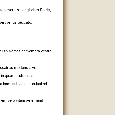
?
 a mortuis per gloriam Patris,
n serviamus peccato.
tuis viventes et membra vestra
eccati ad mortem, sive
n quam traditi estis,
 immunditiae et iniquitati ad
finem vero vitam aeternam!