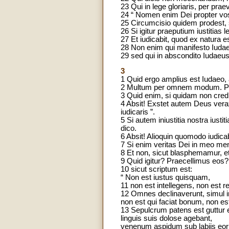
23 Qui in lege gloriaris, per pr
24 “ Nomen enim Dei propter vos 
25 Circumcisio quidem prodest, s
26 Si igitur praeputium iustitias
27 Et iudicabit, quod ex natura 
28 Non enim qui manifesto Iudae
29 sed qui in abscondito Iudaeus 
3
1 Quid ergo amplius est Iudaeo, 
2 Multum per omnem modum. Primu
3 Quid enim, si quidam non cred
4 Absit! Exstet autem Deus verax
iudicaris ”.
5 Si autem iniustitia nostra iu
dico.
6 Absit! Alioquin quomodo iudi
7 Si enim veritas Dei in meo me
8 Et non, sicut blasphemamur, e
9 Quid igitur? Praecellimus eo
10 sicut scriptum est:
“ Non est iustus quisquam,
11 non est intellegens, non est 
12 Omnes declinaverunt, simul inu
non est qui faciat bonum, non e
13 Sepulcrum patens est guttur
linguis suis dolose agebant,
venenum aspidum sub labiis eo