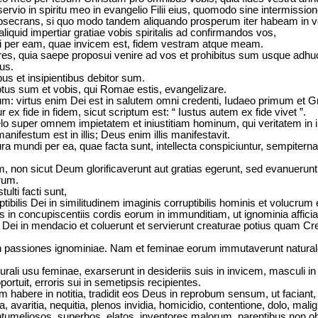
 servio in spiritu meo in evangelio Filii eius, quomodo sine intermiss
bsecrans, si quo modo tandem aliquando prosperum iter habeam in vo
liquid impertiar gratiae vobis spiritalis ad confirmandos vos,
ri per eam, quae invicem est, fidem vestram atque meam.
tres, quia saepe proposui venire ad vos et prohibitus sum usque adh
bus.
us et insipientibus debitor sum.
ptus sum et vobis, qui Romae estis, evangelizare.
: virtus enim Dei est in salutem omni credenti, Iudaeo primum et G
ur ex fide in fidem, sicut scriptum est: “ Iustus autem ex fide vivet ”.
lo super omnem impietatem et iniustitiam hominum, qui veritatem in ini
anifestum est in illis; Deus enim illis manifestavit.
ura mundi per ea, quae facta sunt, intellecta conspiciuntur, sempiterna ei
non sicut Deum glorificaverunt aut gratias egerunt, sed evanuerunt i
rum.
ulti facti sunt,
tibilis Dei in similitudinem imaginis corruptibilis hominis et volucr
us in concupiscentiis cordis eorum in immunditiam, ut ignominia affici
ei in mendacio et coluerunt et servierunt creaturae potius quam Crea
s in passiones ignominiae. Nam et feminae eorum immutaverunt natura
naturali usu feminae, exarserunt in desideriis suis in invicem, masculi 
tuit, erroris sui in semetipsis recipientes.
 habere in notitia, tradidit eos Deus in reprobum sensum, ut faciant
ia, avaritia, nequitia, plenos invidia, homicidio, contentione, dolo, mali
ontumeliosos, superbos, elatos, inventores malorum, parentibus non o