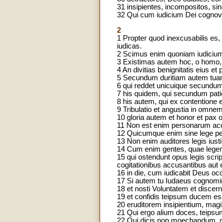
31 insipientes, incompositos, sin
32 Qui cum iudicium Dei cognovis
2
1 Propter quod inexcusabilis es
iudicas.
2 Scimus enim quoniam iudicium 
3 Existimas autem hoc, o homo, qu
4 An divitias benignitatis eius e
5 Secundum duritiam autem tuam et
6 qui reddet unicuique secundum
7 his quidem, qui secundum pati
8 his autem, qui ex contentione et
9 Tribulatio et angustia in omn
10 gloria autem et honor et pax
11 Non est enim personarum ac
12 Quicumque enim sine lege pecc
13 Non enim auditores legis iusti
14 Cum enim gentes, quae legem n
15 qui ostendunt opus legis scrip
cogitationibus accusantibus aut 
16 in die, cum iudicabit Deus
17 Si autem tu Iudaeus cognominar
18 et nosti Voluntatem et discern
19 et confidis teipsum ducem es
20 eruditorem insipientium, magi
21 Qui ergo alium doces, teipsu
22 Qui dicis non moechandum, m