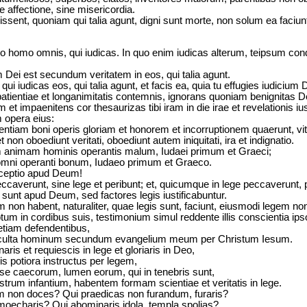
e affectione, sine misericordia.
sent, quoniam qui talia agunt, digni sunt morte, non solum ea faciunt
, o homo omnis, qui iudicas. In quo enim iudicas alterum, teipsum c
Dei est secundum veritatem in eos, qui talia agunt.
i iudicas eos, qui talia agunt, et facis ea, quia tu effugies iudicium 
t patientiae et longanimitatis contemnis, ignorans quoniam benignitas 
 impaenitens cor thesaurizas tibi iram in die irae et revelationis iusti
 opera eius:
entiam boni operis gloriam et honorem et incorruptionem quaerunt, v
 non oboediunt veritati, oboediunt autem iniquitati, ira et indignatio.
em animam hominis operantis malum, Iudaei primum et Graeci;
 omni operanti bonum, Iudaeo primum et Graeco.
ceptio apud Deum!
averunt, sine lege et peribunt; et, quicumque in lege peccaverunt, 
 sunt apud Deum, sed factores legis iustificabuntur.
on habent, naturaliter, quae legis sunt, faciunt, eiusmodi legem non 
tum in cordibus suis, testimonium simul reddente illis conscientia ips
etiam defendentibus,
 occulta hominum secundum evangelium meum per Christum Iesum.
is et requiescis in lege et gloriaris in Deo,
is potiora instructus per legem,
se caecorum, lumen eorum, qui in tenebris sunt,
strum infantium, habentem formam scientiae et veritatis in lege.
m non doces? Qui praedicas non furandum, furaris?
oecharis? Qui abominaris idola, templa spolias?