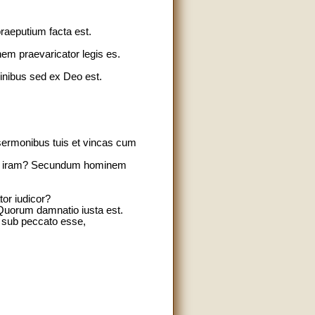
raeputium facta est.
nem praevaricator legis es.
minibus sed ex Deo est.
 sermonibus tuis et vincas cum
fert iram? Secundum hominem
or iudicor?
 Quorum damnatio iusta est.
 sub peccato esse,