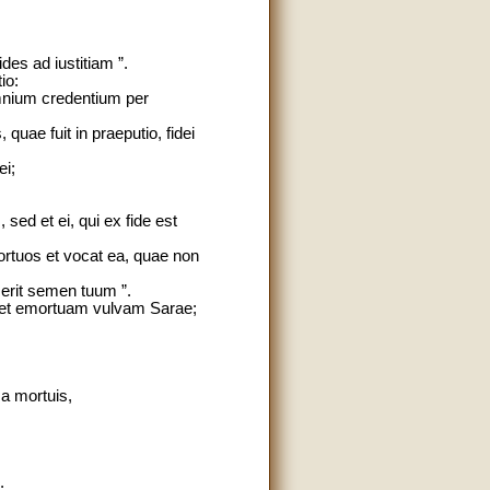
des ad iustitiam ”.
io:
 omnium credentium per
quae fuit in praeputio, fidei
ei;
sed et ei, qui ex fide est
mortuos et vocat ea, quae non
 erit semen tuum ”.
 et emortuam vulvam Sarae;
a mortuis,
.