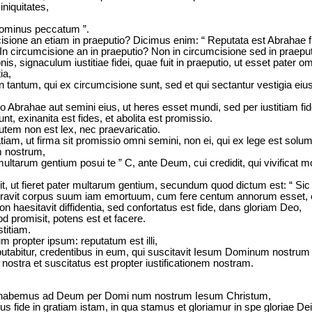
niquitates,
 Dominus peccatum ”.
isione an etiam in praeputio? Dicimus enim: “ Reputata est Abrahae fi
n circumcisione an in praeputio? Non in circumcisione sed in praeput
is, signaculum iustitiae fidei, quae fuit in praeputio, ut esset pater
ia,
 tantum, qui ex circumcisione sunt, sed et qui sectantur vestigia eius, 
Abrahae aut semini eius, ut heres esset mundi, sed per iustitiam fid
t, exinanita est fides, et abolita est promissio.
utem non est lex, nec praevaricatio.
iam, ut firma sit promissio omni semini, non ei, qui ex lege est solum, 
m nostrum,
multarum gentium posui te ” C, ante Deum, cui credidit, qui vivificat 
it, ut fieret pater multarum gentium, secundum quod dictum est: “ Sic
ideravit corpus suum iam emortuum, cum fere centum annorum esset,
 haesitavit diffidentia, sed confortatus est fide, dans gloriam Deo,
d promisit, potens est et facere.
stitiam.
 propter ipsum: reputatum est illi,
putabitur, credentibus in eum, qui suscitavit Iesum Dominum nostrum 
a nostra et suscitatus est propter iustificationem nostram.
acem habemus ad Deum per Domi num nostrum Iesum Christum,
fide in gratiam istam, in qua stamus et gloriamur in spe gloriae Dei