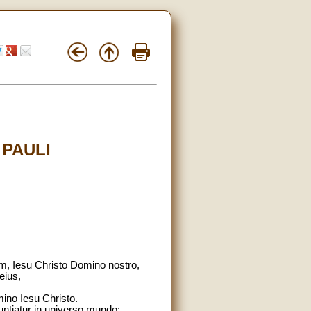
 PAULI
rum, Iesu Christo Domino nostro,
eius,
mino Iesu Christo.
ntiatur in universo mundo;