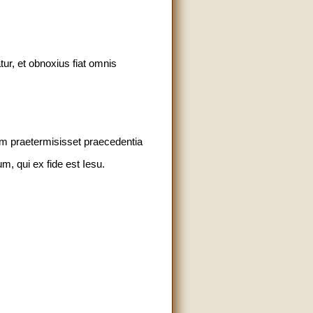
ur, et obnoxius fiat omnis
um praetermisisset praecedentia
um, qui ex fide est Iesu.