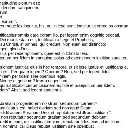
aritudine plenum est;
undendum sanguinem,
eorum,
t.
s eorum ”.
que lex loquitur, his, qui in lege sunt, loquitur, ut omne os obstruat
tificabitur omnis caro coram illo, per legem enim cognitio peccati.
Dei manifestata est, testificata a Lege et Prophetis,
esu Christi, in omnes, qui credunt. Non enim est distinctio:
ent gloria Dei,
 ipsius per redemptionem, quae est in Christo Iesu;
torium per fidem in sanguine ipsius ad ostensionem iustitiae suae, c
ionem iustitiae eius in hoc tempore, ut sit ipse iustus et iustificans e
usa est. Per quam legem? Operum? Non, sed per legem fidei.
ominem per fidem sine operibus legis.
Nonne et gentium? Immo et gentium,
 iustificabit circumcisionem ex fide et praeputium per fidem.
idem? Absit, sed legem statuimus.
 Abraham progenitorem no strum secundum carnem?
ustificatus est, habet gloriam sed non apud Deum.
edidit autem Abraham Deo, et reputatum est illi ad iustitiam ”.
es non reputatur secundum gratiam sed secundum debitum;
redit in eum, qui iustificat impium, reputatur fides eius ad iustitiam,
em hominis, cui Deus reputat iustitiam sine operibus: