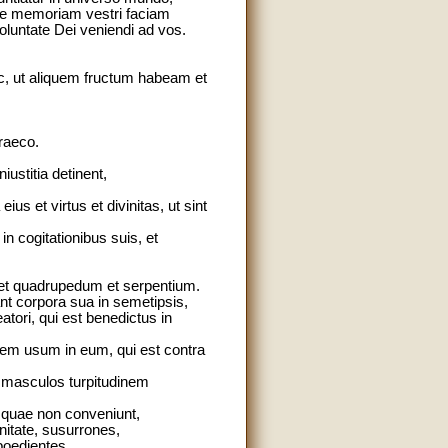
ione memoriam vestri faciam
luntate Dei veniendi ad vos.
uc, ut aliquem fructum habeam et
raeco.
ustitia detinent,
us et virtus et divinitas, ut sint
n cogitationibus suis, et
um et quadrupedum et serpentium.
ant corpora sua in semetipsis,
tori, qui est benedictus in
lem usum in eum, qui est contra
in masculos turpitudinem
, quae non conveniunt,
gnitate, susurrones,
boedientes,