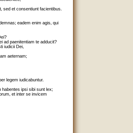
, sed et consentiunt facientibus.
ondemnas; eadem enim agis, qui
Dei?
Dei ad paenitentiam te adducit?
 iudicii Dei,
itam aeternam;
per legem iudicabuntur.
habentes ipsi sibi sunt lex;
orum, et inter se invicem