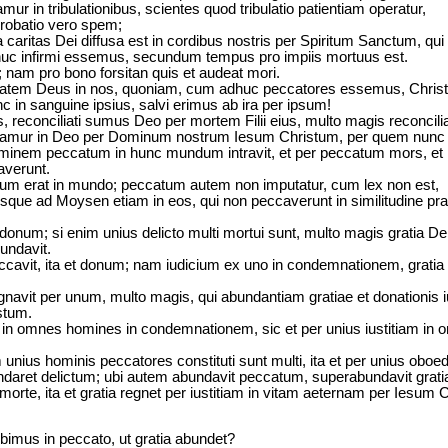
ur in tribulationibus, scientes quod tribulatio patientiam operatur,
probatio vero spem;
caritas Dei diffusa est in cordibus nostris per Spiritum Sanctum, qui
uc infirmi essemus, secundum tempus pro impiis mortuus est.
; nam pro bono forsitan quis et audeat mori.
tem Deus in nos, quoniam, cum adhuc peccatores essemus, Christu
unc in sanguine ipsius, salvi erimus ab ira per ipsum!
reconciliati sumus Deo per mortem Filii eius, multo magis reconciliati
riamur in Deo per Dominum nostrum Iesum Christum, per quem nunc 
ominem peccatum in hunc mundum intravit, et per peccatum mors, et
averunt.
m erat in mundo; peccatum autem non imputatur, cum lex non est,
ue ad Moysen etiam in eos, qui non peccaverunt in similitudine praev
 donum; si enim unius delicto multi mortui sunt, multo magis gratia De
undavit.
ccavit, ita et donum; nam iudicium ex uno in condemnationem, gratia a
navit per unum, multo magis, qui abundantiam gratiae et donationis iust
stum.
um in omnes homines in condemnationem, sic et per unius iustitiam in 
unius hominis peccatores constituti sunt multi, ita et per unius oboedi
ndaret delictum; ubi autem abundavit peccatum, superabundavit grati
 morte, ita et gratia regnet per iustitiam in vitam aeternam per Ies
imus in peccato, ut gratia abundet?