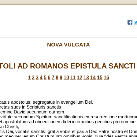
NOVA VULGATA
OLI AD ROMANOS EPISTULA SANCTI
1
2
3
4
5
6
7
8
9
10
11
12
13
14
15
16
catus apostolus, segregatus in evangelium Dei,
etas suos in Scripturis sanctis
ex semine David secundum carnem,
 in virtute secundum Spiritum sanctificationis ex resurrectione mortuo
 apostolatum ad oboeditionem fidei in omnibus gentibus pro nomine 
su Christi,
is Dei, vocatis sanctis: gratia vobis et pax a Deo Patre nostro et Do
 meo per Iesum Christum pro omnibus vobis, quia fides vestra annu