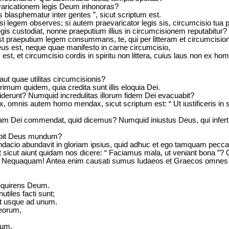
aevaricationem legis Deum inhonoras?
blasphematur inter gentes ”, sicut scriptum est.
i legem observes; si autem praevaricator legis sis, circumcisio tua p
 legis custodiat, nonne praeputium illius in circumcisionem reputabitur?
est praeputium legem consummans, te, qui per litteram et circumcisio
us est, neque quae manifesto in carne circumcisio,
est, et circumcisio cordis in spiritu non littera, cuius laus non ex ho
aut quae utilitas circumcisionis?
m quidem, quia credita sunt illis eloquia Dei.
iderunt? Numquid incredulitas illorum fidem Dei evacuabit?
, omnis autem homo mendax, sicut scriptum est: “ Ut iustificeris in
stitiam Dei commendat, quid dicemus? Numquid iniustus Deus, qui in
cabit Deus mundum?
ndacio abundavit in gloriam ipsius, quid adhuc et ego tamquam peccat
t sicut aiunt quidam nos dicere: “ Faciamus mala, ut veniant bona ”?
s? Nequaquam! Antea enim causati sumus Iudaeos et Graecos omnes
requirens Deum.
tiles facti sunt;
st usque ad unum.
 eorum,
rum,