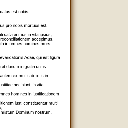
 datus est nobis.
s pro nobis mortuus est.
 salvi erimus in vita ipsius;
reconciliationem accepimus.
 ita in omnes homines mors
aricationis Adae, qui est figura
i et donum in gratia unius
utem ex multis delictis in
itiae accipiunt, in vita
omnes homines in iustificationem
tionem iusti constituentur multi.
a,
um Christum Dominum nostrum.