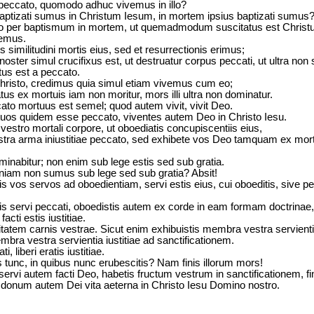
peccato, quomodo adhuc vivemus in illo?
baptizati sumus in Christum Iesum, in mortem ipsius baptizati sumus
o per baptismum in mortem, ut quemadmodum suscitatus est Christus
lemus.
 similitudini mortis eius, sed et resurrectionis erimus;
oster simul crucifixus est, ut destruatur corpus peccati, ut ultra no
tus est a peccato.
risto, credimus quia simul etiam vivemus cum eo;
us ex mortuis iam non moritur, mors illi ultra non dominatur.
to mortuus est semel; quod autem vivit, vivit Deo.
rtuos quidem esse peccato, viventes autem Deo in Christo Iesu.
estro mortali corpore, ut oboediatis concupiscentiis eius,
tra arma iniustitiae peccato, sed exhibete vos Deo tamquam ex mor
nabitur; non enim sub lege estis sed sub gratia.
iam non sumus sub lege sed sub gratia? Absit!
is vos servos ad oboedientiam, servi estis eius, cui oboeditis, sive p
s servi peccati, oboedistis autem ex corde in eam formam doctrinae, i
acti estis iustitiae.
atem carnis vestrae. Sicut enim exhibuistis membra vestra servientia
mbra vestra servientia iustitiae ad sanctificationem.
 liberi eratis iustitiae.
tunc, in quibus nunc erubescitis? Nam finis illorum mors!
 servi autem facti Deo, habetis fructum vestrum in sanctificationem, 
 donum autem Dei vita aeterna in Christo Iesu Domino nostro.