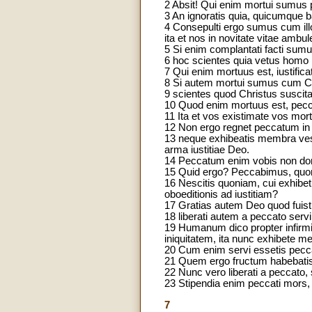
2 Absit! Qui enim mortui sumus 
3 An ignoratis quia, quicumque 
4 Consepulti ergo sumus cum ill
ita et nos in novitate vitae ambu
5 Si enim complantati facti sumus
6 hoc scientes quia vetus homo n
7 Qui enim mortuus est, iustifica
8 Si autem mortui sumus cum Ch
9 scientes quod Christus suscitat
10 Quod enim mortuus est, pecca
11 Ita et vos existimate vos mo
12 Non ergo regnet peccatum in v
13 neque exhibeatis membra ves
arma iustitiae Deo.
14 Peccatum enim vobis non domi
15 Quid ergo? Peccabimus, quon
16 Nescitis quoniam, cui exhibet
oboeditionis ad iustitiam?
17 Gratias autem Deo quod fuisti
18 liberati autem a peccato servi f
19 Humanum dico propter infirmit
iniquitatem, ita nunc exhibete me
20 Cum enim servi essetis peccati,
21 Quem ergo fructum habebatis 
22 Nunc vero liberati a peccato,
23 Stipendia enim peccati mors,
7