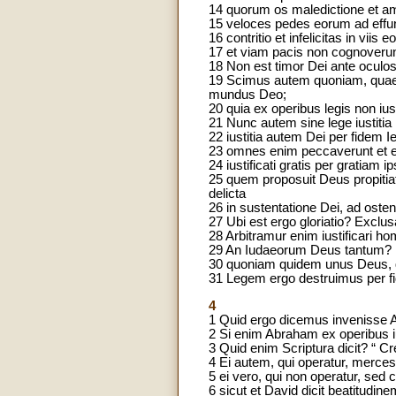
14 quorum os maledictione et am
15 veloces pedes eorum ad eff
16 contritio et infelicitas in viis 
17 et viam pacis non cognoverun
18 Non est timor Dei ante oculo
19 Scimus autem quoniam, quaecum
mundus Deo;
20 quia ex operibus legis non ius
21 Nunc autem sine lege iustitia 
22 iustitia autem Dei per fidem I
23 omnes enim peccaverunt et eg
24 iustificati gratis per gratiam
25 quem proposuit Deus propitia
delicta
26 in sustentatione Dei, ad ostens
27 Ubi est ergo gloriatio? Excl
28 Arbitramur enim iustificari h
29 An Iudaeorum Deus tantum? 
30 quoniam quidem unus Deus, qui
31 Legem ergo destruimus per f
4
1 Quid ergo dicemus invenisse
2 Si enim Abraham ex operibus i
3 Quid enim Scriptura dicit? “ Cr
4 Ei autem, qui operatur, merc
5 ei vero, qui non operatur, sed c
6 sicut et David dicit beatitudin