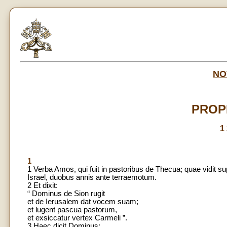
NO
PROP
1
1
1 Verba Amos, qui fuit in pastoribus de Thecua; quae vidit sup
Israel, duobus annis ante terraemotum.
2 Et dixit:
“ Dominus de Sion rugit
et de Ierusalem dat vocem suam;
et lugent pascua pastorum,
et exsiccatur vertex Carmeli ”.
3 Haec dicit Dominus: