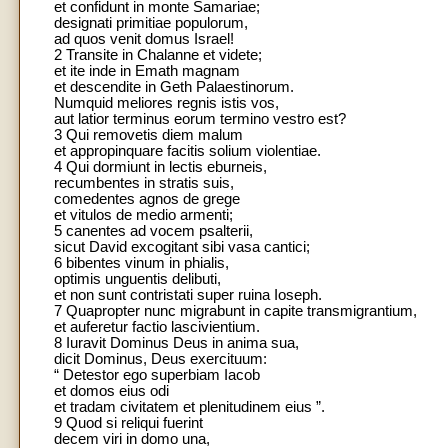
et confidunt in monte Samariae;
designati primitiae populorum,
ad quos venit domus Israel!
2 Transite in Chalanne et videte;
et ite inde in Emath magnam
et descendite in Geth Palaestinorum.
Numquid meliores regnis istis vos,
aut latior terminus eorum termino vestro est?
3 Qui removetis diem malum
et appropinquare facitis solium violentiae.
4 Qui dormiunt in lectis eburneis,
recumbentes in stratis suis,
comedentes agnos de grege
et vitulos de medio armenti;
5 canentes ad vocem psalterii,
sicut David excogitant sibi vasa cantici;
6 bibentes vinum in phialis,
optimis unguentis delibuti,
et non sunt contristati super ruina Ioseph.
7 Quapropter nunc migrabunt in capite transmigrantium,
et auferetur factio lascivientium.
8 Iuravit Dominus Deus in anima sua,
dicit Dominus, Deus exercituum:
“ Detestor ego superbiam Iacob
et domos eius odi
et tradam civitatem et plenitudinem eius ”.
9 Quod si reliqui fuerint
decem viri in domo una,