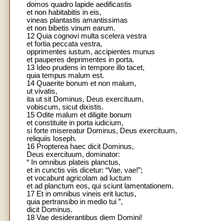
domos quadro lapide aedificastis
et non habitabitis in eis,
vineas plantastis amantissimas
et non bibetis vinum earum.
12 Quia cognovi multa scelera vestra
et fortia peccata vestra,
opprimentes iustum, accipientes munus
et pauperes deprimentes in porta.
13 Ideo prudens in tempore illo tacet,
quia tempus malum est.
14 Quaerite bonum et non malum,
ut vivatis,
ita ut sit Dominus, Deus exercituum,
vobiscum, sicut dixistis.
15 Odite malum et diligite bonum
et constituite in porta iudicium,
si forte misereatur Dominus, Deus exercituum,
reliquiis Ioseph.
16 Propterea haec dicit Dominus,
Deus exercituum, dominator:
“ In omnibus plateis planctus,
et in cunctis viis dicetur: “Vae, vae!”;
et vocabunt agricolam ad luctum
et ad planctum eos, qui sciunt lamentationem.
17 Et in omnibus vineis erit luctus,
quia pertransibo in medio tui ”,
dicit Dominus.
18 Vae desiderantibus diem Domini!