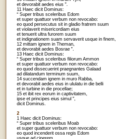
et devorabit aedes eius ”.
11 Haec dicit Dominus:
“ Super tribus sceleribus Edom
et super quattuor verbum non revocabo:
eo quod persecutus sit in gladio fratrem suum
et violaverit misericordiam eius
et tenuerit ultra furorem suum
et indignationem suam servaverit usque in finem,
12 mittam ignem in Theman,
et devorabit aedes Bosrae ”.
13 Haec dicit Dominus:
“ Super tribus sceleribus filiorum Ammon
et super quattuor verbum non revocabo:
eo quod dissecuerint praegnantes Galaad
ad dilatandum terminum suum,
14 succendam ignem in muro Rabba,
et devorabit aedes eius in ululatu in die belli
et in turbine in die procellae;
15 et ibit rex eorum in captivitatem,
ipse et principes eius simul ”,
dicit Dominus.
2
1 Haec dicit Dominus:
“ Super tribus sceleribus Moab
et super quattuor verbum non revocabo:
eo quod incenderit ossa regis Edom
usque ad cinerem,