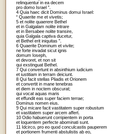
relinquentur in ea decem
pro domo Israel ”.
4 Quia haec dicit Dominus domui Israel:
“ Quaerite me et vivetis;
5 et nolite quaerere Bethel
et in Galgalam nolite intrare
et in Bersabee nolite transire,
quia Galgala captiva ducetur,
et Bethel erit iniquitas ”.
6 Quaerite Dominum et vivite;
ne forte invadat sicut ignis
domum Ioseph,
et devoret, et non sit
qui exstinguat Bethel.
7 Qui convertunt in absinthium iudicium
et iustitiam in terram deiciunt.
8 Qui facit stellas Pliadis et Orionem
et convertit in mane tenebras
et diem in noctem obscurat;
qui vocat aquas maris
et effundit eas super faciem terrae;
Dominus nomen eius.
9 Qui micare facit vastitatem super robustum
et vastitatem super arcem affert.
10 Odio habuerunt corripientem in porta
et loquentem perfecte abominati sunt.
11 Idcirco, pro eo quod conculcastis pauperem
et portionem frumenti abstulistis ab eo,