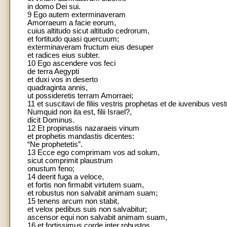
in domo Dei sui.
9 Ego autem exterminaveram
Amorraeum a facie eorum,
cuius altitudo sicut altitudo cedrorum,
et fortitudo quasi quercuum;
exterminaveram fructum eius desuper
et radices eius subter.
10 Ego ascendere vos feci
de terra Aegypti
et duxi vos in deserto
quadraginta annis,
ut possideretis terram Amorraei;
11 et suscitavi de filiis vestris prophetas et de iuvenibus ves
Numquid non ita est, filii Israel?,
dicit Dominus.
12 Et propinastis nazaraeis vinum
et prophetis mandastis dicentes:
“Ne prophetetis”.
13 Ecce ego comprimam vos ad solum,
sicut comprimit plaustrum
onustum feno;
14 deerit fuga a veloce,
et fortis non firmabit virtutem suam,
et robustus non salvabit animam suam;
15 tenens arcum non stabit,
et velox pedibus suis non salvabitur;
ascensor equi non salvabit animam suam,
16 et fortissimus corde inter robustos