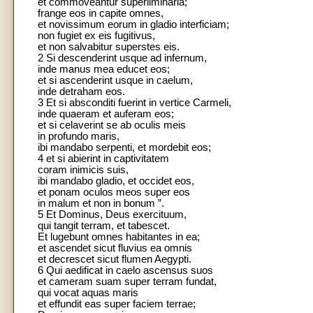
et commoveantur superliminaria;
frange eos in capite omnes,
et novissimum eorum in gladio interficiam;
non fugiet ex eis fugitivus,
et non salvabitur superstes eis.
2 Si descenderint usque ad infernum,
inde manus mea educet eos;
et si ascenderint usque in caelum,
inde detraham eos.
3 Et si absconditi fuerint in vertice Carmeli,
inde quaeram et auferam eos;
et si celaverint se ab oculis meis
in profundo maris,
ibi mandabo serpenti, et mordebit eos;
4 et si abierint in captivitatem
coram inimicis suis,
ibi mandabo gladio, et occidet eos,
et ponam oculos meos super eos
in malum et non in bonum ”.
5 Et Dominus, Deus exercituum,
qui tangit terram, et tabescet.
Et lugebunt omnes habitantes in ea;
et ascendet sicut fluvius ea omnis
et decrescet sicut flumen Aegypti.
6 Qui aedificat in caelo ascensus suos
et cameram suam super terram fundat,
qui vocat aquas maris
et effundit eas super faciem terrae;