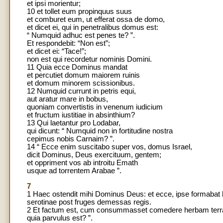
et ipsi morientur;
10 et tollet eum propinquus suus
et comburet eum, ut efferat ossa de domo,
et dicet ei, qui in penetralibus domus est:
“ Numquid adhuc est penes te? ”.
Et respondebit: “Non est”;
et dicet ei: “Tace!”;
non est qui recordetur nominis Domini.
11 Quia ecce Dominus mandat
et percutiet domum maiorem ruinis
et domum minorem scissionibus.
12 Numquid currunt in petris equi,
aut aratur mare in bobus,
quoniam convertistis in venenum iudicium
et fructum iustitiae in absinthium?
13 Qui laetantur pro Lodabar,
qui dicunt: “ Numquid non in fortitudine nostra
cepimus nobis Carnaim? ”.
14 “ Ecce enim suscitabo super vos, domus Israel,
dicit Dominus, Deus exercituum, gentem;
et oppriment vos ab introitu Emath
usque ad torrentem Arabae ”.
7
1 Haec ostendit mihi Dominus Deus: et ecce, ipse formabat l
serotinae post fruges demessas regis.
2 Et factum est, cum consummasset comedere herbam terrae,
quia parvulus est? ”.