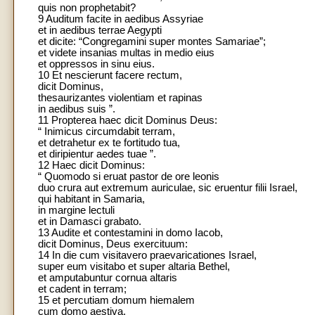
quis non prophetabit?
9 Auditum facite in aedibus Assyriae
et in aedibus terrae Aegypti
et dicite: “Congregamini super montes Samariae”;
et videte insanias multas in medio eius
et oppressos in sinu eius.
10 Et nescierunt facere rectum,
dicit Dominus,
thesaurizantes violentiam et rapinas
in aedibus suis ”.
11 Propterea haec dicit Dominus Deus:
“ Inimicus circumdabit terram,
et detrahetur ex te fortitudo tua,
et diripientur aedes tuae ”.
12 Haec dicit Dominus:
“ Quomodo si eruat pastor de ore leonis
duo crura aut extremum auriculae, sic eruentur filii Israel,
qui habitant in Samaria,
in margine lectuli
et in Damasci grabato.
13 Audite et contestamini in domo Iacob,
dicit Dominus, Deus exercituum:
14 In die cum visitavero praevaricationes Israel,
super eum visitabo et super altaria Bethel,
et amputabuntur cornua altaris
et cadent in terram;
15 et percutiam domum hiemalem
cum domo aestiva,