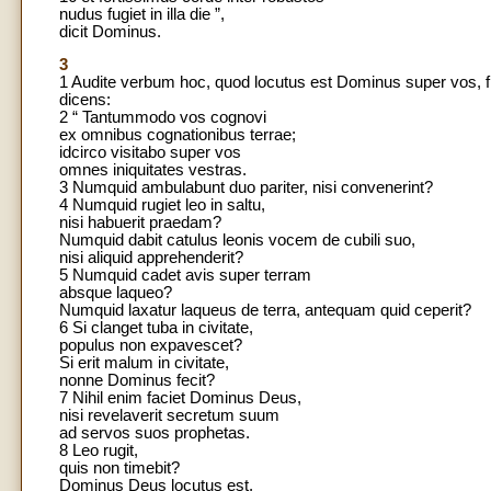
nudus fugiet in illa die ”,
dicit Dominus.
3
1 Audite verbum hoc, quod locutus est Dominus super vos, fi
dicens:
2 “ Tantummodo vos cognovi
ex omnibus cognationibus terrae;
idcirco visitabo super vos
omnes iniquitates vestras.
3 Numquid ambulabunt duo pariter, nisi convenerint?
4 Numquid rugiet leo in saltu,
nisi habuerit praedam?
Numquid dabit catulus leonis vocem de cubili suo,
nisi aliquid apprehenderit?
5 Numquid cadet avis super terram
absque laqueo?
Numquid laxatur laqueus de terra, antequam quid ceperit?
6 Si clanget tuba in civitate,
populus non expavescet?
Si erit malum in civitate,
nonne Dominus fecit?
7 Nihil enim faciet Dominus Deus,
nisi revelaverit secretum suum
ad servos suos prophetas.
8 Leo rugit,
quis non timebit?
Dominus Deus locutus est,