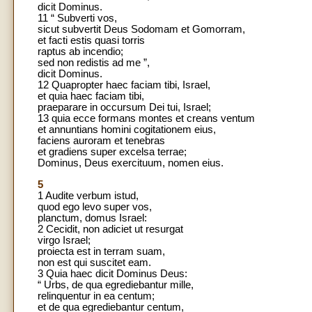
dicit Dominus.
11 “ Subverti vos,
sicut subvertit Deus Sodomam et Gomorram,
et facti estis quasi torris
raptus ab incendio;
sed non redistis ad me ”,
dicit Dominus.
12 Quapropter haec faciam tibi, Israel,
et quia haec faciam tibi,
praeparare in occursum Dei tui, Israel;
13 quia ecce formans montes et creans ventum
et annuntians homini cogitationem eius,
faciens auroram et tenebras
et gradiens super excelsa terrae;
Dominus, Deus exercituum, nomen eius.
5
1 Audite verbum istud,
quod ego levo super vos,
planctum, domus Israel:
2 Cecidit, non adiciet ut resurgat
virgo Israel;
proiecta est in terram suam,
non est qui suscitet eam.
3 Quia haec dicit Dominus Deus:
“ Urbs, de qua egrediebantur mille,
relinquentur in ea centum;
et de qua egrediebantur centum,