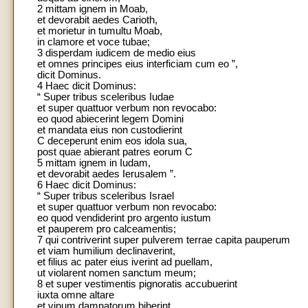
2 mittam ignem in Moab,
et devorabit aedes Carioth,
et morietur in tumultu Moab,
in clamore et voce tubae;
3 disperdam iudicem de medio eius
et omnes principes eius interficiam cum eo ”,
dicit Dominus.
4 Haec dicit Dominus:
“ Super tribus sceleribus Iudae
et super quattuor verbum non revocabo:
eo quod abiecerint legem Domini
et mandata eius non custodierint
C deceperunt enim eos idola sua,
post quae abierant patres eorum C
5 mittam ignem in Iudam,
et devorabit aedes Ierusalem ”.
6 Haec dicit Dominus:
“ Super tribus sceleribus Israel
et super quattuor verbum non revocabo:
eo quod vendiderint pro argento iustum
et pauperem pro calceamentis;
7 qui contriverint super pulverem terrae capita pauperum
et viam humilium declinaverint,
et filius ac pater eius iverint ad puellam,
ut violarent nomen sanctum meum;
8 et super vestimentis pignoratis accubuerint
iuxta omne altare
et vinum damnatorum biberint