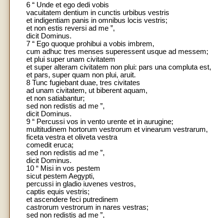
6 “ Unde et ego dedi vobis
vacuitatem dentium in cunctis urbibus vestris
et indigentiam panis in omnibus locis vestris;
et non estis reversi ad me ”,
dicit Dominus.
7 “ Ego quoque prohibui a vobis imbrem,
cum adhuc tres menses superessent usque ad messem;
et plui super unam civitatem
et super alteram civitatem non plui: pars una compluta est,
et pars, super quam non plui, aruit.
8 Tunc fugiebant duae, tres civitates
ad unam civitatem, ut biberent aquam,
et non satiabantur;
sed non redistis ad me ”,
dicit Dominus.
9 “ Percussi vos in vento urente et in aurugine;
multitudinem hortorum vestrorum et vinearum vestrarum,
ficeta vestra et oliveta vestra
comedit eruca;
sed non redistis ad me ”,
dicit Dominus.
10 “ Misi in vos pestem
sicut pestem Aegypti,
percussi in gladio iuvenes vestros,
captis equis vestris;
et ascendere feci putredinem
castrorum vestrorum in nares vestras;
sed non redistis ad me ”,