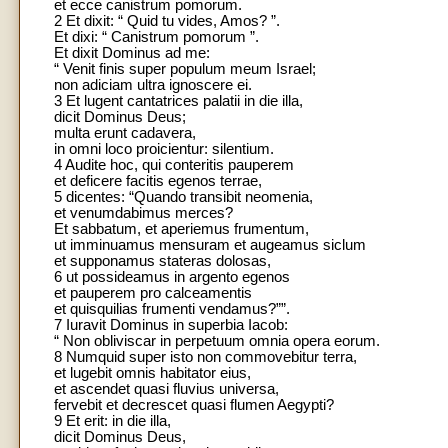
et ecce canistrum pomorum.
2 Et dixit: “ Quid tu vides, Amos? ”.
Et dixi: “ Canistrum pomorum ”.
Et dixit Dominus ad me:
“ Venit finis super populum meum Israel;
non adiciam ultra ignoscere ei.
3 Et lugent cantatrices palatii in die illa,
dicit Dominus Deus;
multa erunt cadavera,
in omni loco proicientur: silentium.
4 Audite hoc, qui conteritis pauperem
et deficere facitis egenos terrae,
5 dicentes: “Quando transibit neomenia,
et venumdabimus merces?
Et sabbatum, et aperiemus frumentum,
ut imminuamus mensuram et augeamus siclum
et supponamus stateras dolosas,
6 ut possideamus in argento egenos
et pauperem pro calceamentis
et quisquilias frumenti vendamus?””.
7 Iuravit Dominus in superbia Iacob:
“ Non obliviscar in perpetuum omnia opera eorum.
8 Numquid super isto non commovebitur terra,
et lugebit omnis habitator eius,
et ascendet quasi fluvius universa,
fervebit et decrescet quasi flumen Aegypti?
9 Et erit: in die illa,
dicit Dominus Deus,