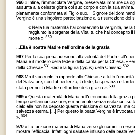
966
« Infine, l'immacolata Vergine, preservata immune da ogni m
assunta alla celeste gloria col suo corpo e con la sua anima,
pienamente conformata al Figlio suo, il Signore dei dominanti, 
Vergine è una singolare partecipazione alla risurrezione del suo
« Nella tua maternità hai conservato la verginità, nell
raggiunto la sorgente della Vita, tu che hai concepito il
530
morte ».
...Ella è nostra Madre nell'ordine della grazia
967
Per la sua piena adesione alla volontà del Padre, all'oper
Maria è il modello della fede e della carità per la Chiesa. «
531
532
della Chiesa»
«ed è la figura (
typus
) della Chiesa».
968
Ma il suo ruolo in rapporto alla Chiesa e a tutta l'umanità
del Salvatore, con l'obbedienza, la fede, la speranza e l'arde
533
stata per noi la Madre nell'ordine della grazia ».
969
« Questa maternità di Maria nell'economia della grazia 
tempo dell'annunciazione, e mantenuto senza esitazioni sotto la
cielo ella non ha deposto questa missione di salvezza, ma con
salvezza eterna. [...] Per questo la beata Vergine è invocata ne
534
».
970
« La funzione materna di Maria verso gli uomini in nessu
mostra l'efficacia. Infatti ogni salutare influsso della beata V