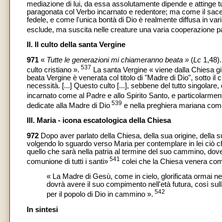
mediazione di lui, da essa assolutamente dipende e attinge tut
paragonata col Verbo incarnato e redentore; ma come il sacerd
fedele, e come l'unica bontà di Dio è realmente diffusa in va
esclude, ma suscita nelle creature una varia cooperazione par
II. Il culto della santa Vergine
971
«
Tutte le generazioni mi chiameranno beata »
(
Lc
1,48)
537
culto cristiano ».
La santa Vergine « viene dalla Chiesa giu
beata Vergine è venerata col titolo di "Madre di Dio", sotto il cui 
necessità. [...] Questo culto [...], sebbene del tutto singolar
incarnato come al Padre e allo Spirito Santo, e particolarme
539
dedicate alla Madre di Dio
e nella preghiera mariana come 
III. Maria - icona escatologica della Chiesa
972
Dopo aver parlato della Chiesa, della sua origine, dell
volgendo lo sguardo verso Maria per contemplare in lei ciò ch
quello che sarà nella patria al termine del suo cammino, dove l'
541
comunione di tutti i santi»
colei che la Chiesa venera com
« La Madre di Gesù, come in cielo, glorificata ormai ne
dovrà avere il suo compimento nell'età futura, così sul
542
per il popolo di Dio in cammino ».
In sintesi