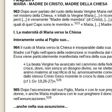
MARIA - MADRE DI CRISTO, MADRE DELLA CHIESA
963
Dopo aver parlato del ruolo della beata Vergine Maria nel 
nel mistero della Chiesa. « Infatti la Vergine Maria [...] è ri
però [...] è veramente "Madre delle membra" (di Cristo), [...] 
523
quali di quel Capo sono le membra ».
« Maria, [...] Madre
I. La maternità di Maria verso la Chiesa
Interamente unita al Figlio suo...
964
Il ruolo di Maria verso la Chiesa è inseparabile dalla su
Madre col Figlio nell'opera della redenzione si manifesta dal 
Essa viene particolarmente manifestata nell'ora della sua pa
« La beata Vergine ha avanzato nel cammino della fede 
croce, dove, non senza un disegno divino, se ne stette 
animo materno al sacrificio di lui, amorosamente consen
dallo stesso Cristo Gesù morente in croce fu data come
526
(cf 1
Gv
19,26-27)».
965
Dopo l'ascensione del suo Figlio, Maria « con le sue preg
donne, « anche Maria implorava con le sue preghiere il dono d
528
nell'annunciazione».
...anche nella sua assunzione...