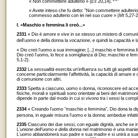
« Non commettere adulterio » (
Es
20,14).
« Avete inteso che fu detto: "Non commettere adulterio
commesso adulterio con lei nel suo cuore » (
Mt
5,27-2
I. «Maschio e femmina li creò...»
2331
« Dio è amore e vive in se stesso un mistero di comunio
dell'uomo e della donna la
vocazione
, e quindi la capacità e 
« Dio creò l'uomo a sua immagine; [...] maschio e femmina li
Dio creò l'uomo, lo fece a somiglianza di Dio; maschio e femm
5,1-2).
2332
La
sessualità
esercita un'influenza su tutti gli aspetti
concerne particolarmente l'affettività, la capacità di amare e d
di comunione con altri.
2333
Spetta a ciascuno, uomo o donna, riconoscere ed accet
fisiche, morali e spirituali sono orientate ai beni del matrimon
dipende in parte dal modo in cui si vivono tra i sessi la compl
2334
« Creando l'uomo "maschio e femmina", Dio dona la dign
persona, in eguale misura l'uomo e la donna: ambedue infatti
2335
Ciascuno dei due sessi, con eguale dignità, anche se in
L'
unione dell'uomo e della donna
nel matrimonio è una maniera
L'uomo abbandonerà suo padre e sua madre e si unirà a sua 