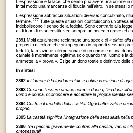
L'espressione è fallace: che senso può avere una unione in cu
in tal modo una mancanza di fiducia nell'altro, in se stessi o 
L'espressione abbraccia situazioni diverse: concubinato, rifi
277
termine.
Tutte queste situazioni costituiscono un'offesa al
indeboliscono il senso della fedeltà. Sono contrarie alla leg
al di fuori di esso costituisce sempre un peccato grave ed 
2391
Molti attualmente reclamano una specie di «
diritto all
proposito di coloro che si impegnano in rapporti sessuali prem
fedeltà, la relazione interpersonale di un uomo e di una donna
carnale è moralmente legittima solo quando tra l'uomo e la d
ammette la « prova ». Esige un dono totale e definitivo delle 
In sintesi
2392
«
L'amore è la fondamentale e nativa vocazione di og
2393
Creando l'essere umano uomo e donna, Dio dona all'uno e
uomo e donna, riconoscere e accettare la propria identità se
2394
Cristo è il modello della castità. Ogni battezzato è chia
proprio.
2395
La castità significa l'integrazione della sessualità nell
2396
Tra i peccati gravemente contrari alla castità, vanno cita
omosessuali.