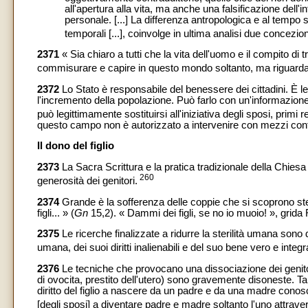
all'apertura alla vita, ma anche una falsificazione dell'i
personale. [...] La differenza antropologica e al tempo s
temporali [...], coinvolge in ultima analisi due concezion
2371
« Sia chiaro a tutti che la vita dell'uomo e il compito d
commisurare e capire in questo mondo soltanto, ma riguard
2372
Lo Stato è responsabile del benessere dei cittadini. È legi
l'incremento della popolazione. Può farlo con un'informazione 
può legittimamente sostituirsi all'iniziativa degli sposi, primi 
questo campo non è autorizzato a intervenire con mezzi contr
Il dono del figlio
2373
La Sacra Scrittura e la pratica tradizionale della Chies
260
generosità dei genitori.
2374
Grande è la sofferenza delle coppie che si scoprono st
figli... » (
Gn
15,2). « Dammi dei figli, se no io muoio! », grid
2375
Le ricerche finalizzate a ridurre la sterilità umana sono
umana, dei suoi diritti inalienabili e del suo bene vero e integr
2376
Le tecniche che provocano una dissociazione dei genitor
di ovocita, prestito dell'utero) sono gravemente disoneste. Tal
diritto del figlio a nascere da un padre e da una madre conosciu
[degli sposi] a diventare padre e madre soltanto l'uno attravers