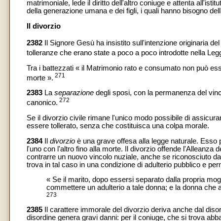
matrimoniale, lede il diritto dell'altro coniuge e attenta all'is
della generazione umana e dei figli, i quali hanno bisogno dell'
Il divorzio
2382
Il Signore Gesù ha insistito sull'intenzione originaria d
tolleranze che erano state a poco a poco introdotte nella Leg
Tra i battezzati « il Matrimonio rato e consumato non può e
271
morte ».
2383
La
separazione
degli sposi, con la permanenza del vinco
272
canonico.
Se il divorzio civile rimane l'unico modo possibile di assicurare c
essere tollerato, senza che costituisca una colpa morale.
2384
Il
divorzio
è una grave offesa alla legge naturale. Esso pr
l'uno con l'altro fino alla morte. Il divorzio offende l'Alleanza
contrarre un nuovo vincolo nuziale, anche se riconosciuto dalla
trova in tal caso in una condizione di adulterio pubblico e pe
« Se il marito, dopo essersi separato dalla propria mogl
commettere un adulterio a tale donna; e la donna che abit
273
2385
Il carattere immorale del divorzio deriva anche dal disor
disordine genera gravi danni: per il coniuge, che si trova abba