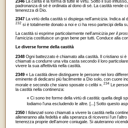
2346
La carità è la forma di tutte le virtù. Sotto il suo influ
padronanza di sé è ordinata al dono di sé. La castità rende col
tenerezza di Dio.
2347
La virtù della castità si dispiega nell'
amicizia
. Indica al
232
si è totalmente donato a noi e ci ha reso partecipi della 
La castità si esprime particolarmente nell'
amicizia per il pro
l'amicizia costituisce un gran bene per tutti. Conduce alla co
Le diverse forme della castità
2348
Ogni battezzato è chiamato alla castità. Il cristiano si è r
chiamati a condurre una vita casta secondo il loro particolare
vivere la sua affettività nella castità.
2349
« La castità deve distinguere le persone nei loro different
eminente di dedicarsi più facilmente a Dio solo, con cuore indi
234
morale e secondo che siano sposate o celibi ».
Le persone
la castità nella continenza:
« Ci sono tre forme della virtù di castità: quella degli s
lodiamo l'una escludendo le altre. [...] Sotto questo aspe
2350
I
fidanzati
sono chiamati a vivere la castità nella contin
alleneranno alla fedeltà e alla speranza di riceversi l'un l'al
tenerezza proprie dell'amore coniugale. Si aiuteranno vicend