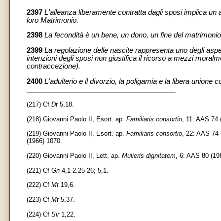
2397
L'alleanza liberamente contratta dagli sposi implica un a
loro Matrimonio.
2398
La fecondità è un bene, un dono, un fine del matrimonio. 
2399
La regolazione delle nascite rappresenta uno degli aspetti
intenzioni degli sposi non giustifica il ricorso a mezzi moralme
contraccezione).
2400
L'adulterio e il divorzio, la poligamia e la libera unione 
(217) Cf
Dt
5,18.
(218) Giovanni Paolo II, Esort. ap.
Familiaris consortio
, 11: AAS 74 
(219) Giovanni Paolo II, Esort. ap.
Familiaris consortio
, 22: AAS 74 
(1966) 1070.
(220) Giovanni Paolo II, Lett. ap.
Mulieris dignitatem
, 6: AAS 80 (19
(221) Cf
Gn
4,1-2.25-26; 5,1.
(222) Cf
Mt
19,6.
(223) Cf
Mt
5,37.
(224) Cf
Sir
1,22.