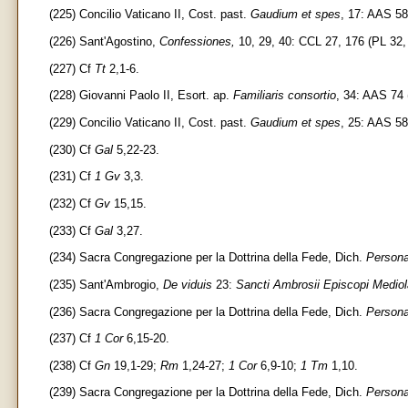
(225) Concilio Vaticano II, Cost. past.
Gaudium et spes
, 17: AAS 58
(226) Sant'Agostino,
Confessiones,
10, 29, 40: CCL 27, 176 (PL 32,
(227) Cf
Tt
2,1-6.
(228) Giovanni Paolo II, Esort. ap.
Familiaris consortio
, 34: AAS 74 
(229) Concilio Vaticano II, Cost. past.
Gaudium et spes
, 25: AAS 58
(230) Cf
Gal
5,22-23.
(231) Cf
1 Gv
3,3.
(232) Cf
Gv
15,15.
(233) Cf
Gal
3,27.
(234) Sacra Congregazione per la Dottrina della Fede, Dich.
Person
(235) Sant'Ambrogio,
De viduis
23:
Sancti Ambrosii Episcopi Medio
(236) Sacra Congregazione per la Dottrina della Fede, Dich.
Person
(237) Cf
1 Cor
6,15-20.
(238) Cf
Gn
19,1-29;
Rm
1,24-27;
1 Cor
6,9-10;
1 Tm
1,10.
(239) Sacra Congregazione per la Dottrina della Fede, Dich.
Person