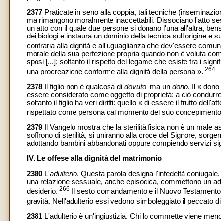
2377
Praticate in seno alla coppia, tali tecniche (inseminazio
ma rimangono moralmente inaccettabili. Dissociano l'atto sessu
un atto con il quale due persone si donano l'una all'altra, bensì
dei biologi e instaura un dominio della tecnica sull'origine e 
contraria alla dignità e all'uguaglianza che dev'essere comune a
morale della sua perfezione propria quando non è voluta come il
sposi [...]; soltanto il rispetto del legame che esiste tra i sign
264
una procreazione conforme alla dignità della persona ».
2378
Il figlio non è qualcosa di
dovuto
, ma un
dono
. Il « don
essere considerato come oggetto di proprietà: a ciò condurrebb
soltanto il figlio ha veri diritti: quello « di essere il frutto del
rispettato come persona dal momento del suo concepimento
2379
Il Vangelo mostra che la sterilità fisica non è un male ass
soffrono di sterilità, si uniranno alla croce del Signore, sorg
adottando bambini abbandonati oppure compiendo servizi sign
IV. Le offese alla dignità del matrimonio
2380
L'
adulterio
. Questa parola designa l'infedeltà coniugale
una relazione sessuale, anche episodica, commettono un adu
266
desiderio.
Il sesto comandamento e il Nuovo Testamento p
gravità. Nell'adulterio essi vedono simboleggiato il peccato di 
2381
L'adulterio è un'ingiustizia. Chi lo commette viene meno