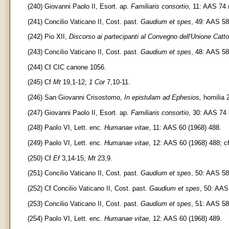
(240) Giovanni Paolo II, Esort. ap.
Familiaris consortio
, 11: AAS 74 
(241) Concilio Vaticano II, Cost. past.
Gaudium et spes
, 49: AAS 58
(242) Pio XII,
Discorso ai partecipanti al Convegno dell'Unione Cattol
(243) Concilio Vaticano II, Cost. past.
Gaudium et spes
, 48: AAS 58
(244) Cf CIC canone 1056.
(245) Cf
Mt
19,1-12;
1 Cor
7,10-11.
(246) San Giovanni Crisostomo,
In epistulam ad Ephesios,
homilia 
(247) Giovanni Paolo II, Esort. ap.
Familiaris consortio
, 30: AAS 74 
(248) Paolo VI, Lett. enc.
Humanae vitae
, 11: AAS 60 (1968) 488.
(249) Paolo VI, Lett. enc.
Humanae vitae
, 12: AAS 60 (1968) 488; cf
(250) Cf
Ef
3,14-15;
Mt
23,9.
(251) Concilio Vaticano II, Cost. past.
Gaudium et spes
, 50: AAS 58
(252) Cf Concilio Vaticano II, Cost. past.
Gaudium et spes
, 50: AAS
(253) Concilio Vaticano II, Cost. past.
Gaudium et spes
, 51: AAS 58
(254) Paolo VI, Lett. enc.
Humanae vitae
, 12: AAS 60 (1968) 489.