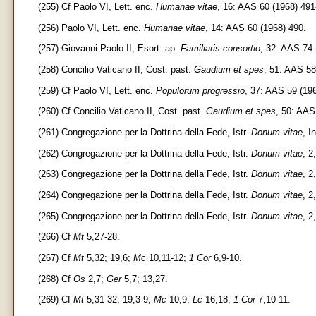
(255) Cf Paolo VI, Lett. enc.
Humanae vitae
, 16: AAS 60 (1968) 491
(256) Paolo VI, Lett. enc.
Humanae vitae
, 14: AAS 60 (1968) 490.
(257) Giovanni Paolo II, Esort. ap.
Familiaris consortio
, 32: AAS 74 
(258) Concilio Vaticano II, Cost. past.
Gaudium et spes
, 51: AAS 58
(259) Cf Paolo VI, Lett. enc.
Populorum progressio
, 37: AAS 59 (196
(260) Cf Concilio Vaticano II, Cost. past.
Gaudium et spes
, 50: AAS
(261) Congregazione per la Dottrina della Fede, Istr.
Donum vitae
, I
(262) Congregazione per la Dottrina della Fede, Istr.
Donum vitae
, 2
(263) Congregazione per la Dottrina della Fede, Istr.
Donum vitae
, 2
(264) Congregazione per la Dottrina della Fede, Istr.
Donum vitae
, 2
(265) Congregazione per la Dottrina della Fede, Istr.
Donum vitae
, 2
(266) Cf
Mt
5,27-28.
(267) Cf
Mt
5,32; 19,6;
Mc
10,11-12;
1 Cor
6,9-10.
(268) Cf
Os
2,7;
Ger
5,7; 13,27.
(269) Cf
Mt
5,31-32; 19,3-9;
Mc
10,9;
Lc
16,18;
1 Cor
7,10-11.