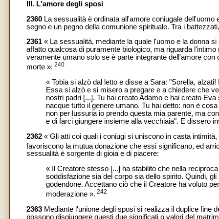
III. L'amore degli sposi
2360
La sessualità è ordinata all'amore coniugale dell'uomo e
segno e un pegno della comunione spirituale. Tra i battezzati
2361
« La sessualità, mediante la quale l'uomo e la donna si do
affatto qualcosa di puramente biologico, ma riguarda l'intim
veramente umano solo se è parte integrante dell'amore con cui
240
morte »:
« Tobia si alzò dal letto e disse a Sara: "Sorella, alz
Essa si alzò e si misero a pregare e a chiedere che ven
nostri padri [...]. Tu hai creato Adamo e hai creato Eva
nacque tutto il genere umano. Tu hai detto: non è cosa 
non per lussuria io prendo questa mia parente, ma con r
e di farci giungere insieme alla vecchiaia". E dissero i
2362
« Gli atti coi quali i coniugi si uniscono in casta intim
favoriscono la mutua donazione che essi significano, ed arric
sessualità è sorgente di gioia e di piacere:
« Il Creatore stesso [...] ha stabilito che nella recipro
soddisfazione sia del corpo sia dello spirito. Quindi,
godendone. Accettano ciò che il Creatore ha voluto per l
242
moderazione ».
2363
Mediante l'unione degli sposi si realizza il duplice fine d
possono disgiungere questi due significati o valori del matrim