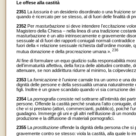
Le offese alla castità
2351
La
lussuria
è un desiderio disordinato o una fruizione 
quando è ricercato per se stesso, al di fuori delle finalità di 
2352
Per
masturbazione
si deve intendere l'eccitazione volont
Magistero della Chiesa – nella linea di una tradizione costan
masturbazione è un atto intrinsecamente e gravemente disordin
sessuale al di fuori dei rapporti coniugali normali contraddice
fuori della « relazione sessuale richiesta dall'ordine morale, 
236
mutua donazione e della procreazione umana ».
Al fine di formulare un equo giudizio sulla responsabilità moral
dell'immaturità affettiva, della forza delle abitudini contratte, 
attenuare, se non addirittura ridurre al minimo, la colpevolez
2353
La
fornicazione
è l'unione carnale tra un uomo e una don
dignità delle persone e della sessualità umana naturalmente o
figli. Inoltre è un grave scandalo quando vi sia corruzione dei
2354
La
pornografia
consiste nel sottrarre all'intimità dei part
persone. Offende la castità perché snatura l'atto coniugale, 
che vi si prestano (attori, commercianti, pubblico), poiché l'un
guadagno. Immerge gli uni e gli altri nell'illusione di un mondo
produzione e la diffusione di materiali pornografici.
2355
La
prostituzione
offende la dignità della persona che si
gravemente contro se stesso: viola la castità, alla quale lo i