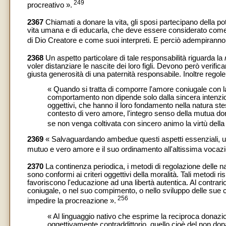
249
procreativo ».
2367
Chiamati a donare la vita, gli sposi partecipano della pot
vita umana e di educarla, che deve essere considerato come l
di Dio Creatore e come suoi interpreti. E perciò adempiranno 
2368
Un aspetto particolare di tale responsabilità riguarda la
voler distanziare le nascite dei loro figli. Devono però verific
giusta generosità di una paternità responsabile. Inoltre regole
« Quando si tratta di comporre l'amore coniugale con la
comportamento non dipende solo dalla sincera intenzion
oggettivi, che hanno il loro fondamento nella natura ste
contesto di vero amore, l'integro senso della mutua do
se non venga coltivata con sincero animo la virtù della 
2369
« Salvaguardando ambedue questi aspetti essenziali, uni
mutuo e vero amore e il suo ordinamento all'altissima vocazio
2370
La continenza periodica, i metodi di regolazione delle nas
sono conformi ai criteri oggettivi della moralità. Tali metodi r
favoriscono l'educazione ad una libertà autentica. Al contrario
coniugale, o nel suo compimento, o nello sviluppo delle su
256
impedire la procreazione ».
« Al linguaggio nativo che esprime la reciproca donazi
oggettivamente contraddittorio, quello cioè del non donarsi