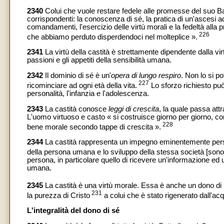
2340
Colui che vuole restare fedele alle promesse del suo Bat
corrispondenti: la conoscenza di sé, la pratica di un'ascesi ada
comandamenti, l'esercizio delle virtù morali e la fedeltà alla p
226
che abbiamo perduto disperdendoci nel molteplice ».
2341
La virtù della castità è strettamente dipendente dalla vir
passioni e gli appetiti della sensibilità umana.
2342
Il dominio di sé è un'
opera di lungo respiro
. Non lo si p
227
ricominciare ad ogni età della vita.
Lo sforzo richiesto può 
personalità, l'infanzia e l'adolescenza.
2343
La castità conosce
leggi di crescita
, la quale passa at
L'uomo virtuoso e casto « si costruisce giorno per giorno, c
228
bene morale secondo tappe di crescita ».
2344
La castità rappresenta un impegno eminentemente per
della persona umana e lo sviluppo della stessa società [sono] 
persona, in particolare quello di ricevere un'informazione ed u
umana.
2345
La castità è una virtù morale. Essa è anche un dono di
231
la purezza di Cristo
a colui che è stato rigenerato dall'ac
L'integralità del dono di sé