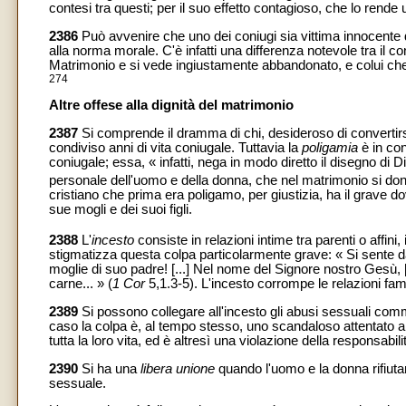
contesi tra questi; per il suo effetto contagioso, che lo rende
2386
Può avvenire che uno dei coniugi sia vittima innocente d
alla norma morale. C'è infatti una differenza notevole tra il
Matrimonio e si vede ingiustamente abbandonato, e colui ch
274
Altre offese alla dignità del matrimonio
2387
Si comprende il dramma di chi, desideroso di convertirsi
condiviso anni di vita coniugale. Tuttavia la
poligamia
è in co
coniugale; essa, « infatti, nega in modo diretto il disegno di Dio
personale dell'uomo e della donna, che nel matrimonio si do
cristiano che prima era poligamo, per giustizia, ha il grave dov
sue mogli e dei suoi figli.
2388
L'
incesto
consiste in relazioni intime tra parenti o affin
stigmatizza questa colpa particolarmente grave: « Si sente da 
moglie di suo padre! [...] Nel nome del Signore nostro Gesù, [.
carne... » (
1 Cor
5,1.3-5). L'incesto corrompe le relazioni fam
2389
Si possono collegare all'incesto gli abusi sessuali commess
caso la colpa è, al tempo stesso, uno scandaloso attentato all'
tutta la loro vita, ed è altresì una violazione della responsabil
2390
Si ha una
libera unione
quando l'uomo e la donna rifiuta
sessuale.