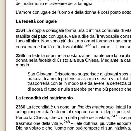
del matrimonio e l'avvenire della famiglia.
L'amore coniugale dell'uomo e della donna è così posto sotto l
La fedeltà coniugale
2364
La coppia coniugale forma una « intima comunità di vita 
stabilita dal patto coniugale, vale a dire dall'irrevocabile co
l'uno all'altro. Non sono più due, ma ormai formano una carne 
244
conservarne l'unità e l'indissolubilità.
« L'uomo [...] non se
2365
La fedeltà esprime la costanza nel mantenere la parola d
donna nella fedeltà di Cristo alla sua Chiesa. Mediante la cas
mondo.
San Giovanni Crisostomo suggerisce ai giovani sposi di
braccia, ti amo, ti preferisco alla mia stessa vita. Infatt
trascorrerla con te in modo tale da avere la certezza ch
di sopra di tutto e nulla sarebbe per me più penoso che
La fecondità del matrimonio
2366
La fecondità è un dono, un
fine del matrimonio
; infatti
ad aggiungersi dall'esterno al reciproco amore degli sposi; s
247
Perciò la Chiesa, che « sta dalla parte della vita »,
insegn
248
trasmissione della vita ».
« Tale dottrina, più volte espost
Dio ha voluto e che l'uomo non può rompere di sua iniziativa, tra 