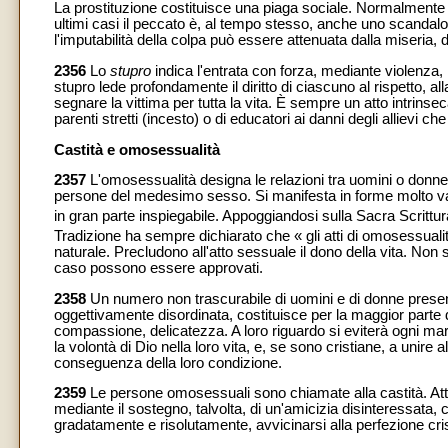
La prostituzione costituisce una piaga sociale. Normalmente
ultimi casi il peccato è, al tempo stesso, anche uno scandalo
l'imputabilità della colpa può essere attenuata dalla miseria, d
2356
Lo
stupro
indica l'entrata con forza, mediante violenza, 
stupro lede profondamente il diritto di ciascuno al rispetto, al
segnare la vittima per tutta la vita. È sempre un atto intrin
parenti stretti (incesto) o di educatori ai danni degli allievi che
Castità e omosessualità
2357
L'omosessualità designa le relazioni tra uomini o donne
persone del medesimo sesso. Si manifesta in forme molto varie
in gran parte inspiegabile. Appoggiandosi sulla Sacra Scritt
Tradizione ha sempre dichiarato che « gli atti di omosessuali
naturale. Precludono all'atto sessuale il dono della vita. Non
caso possono essere approvati.
2358
Un numero non trascurabile di uomini e di donne prese
oggettivamente disordinata, costituisce per la maggior parte 
compassione, delicatezza. A loro riguardo si eviterà ogni mar
la volontà di Dio nella loro vita, e, se sono cristiane, a unire 
conseguenza della loro condizione.
2359
Le persone omosessuali sono chiamate alla castità. Attrav
mediante il sostegno, talvolta, di un'amicizia disinteressata
gradatamente e risolutamente, avvicinarsi alla perfezione cri