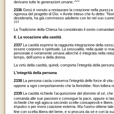
221
derivano tutte le generazioni umane.
2336
Gesù è venuto a restaurare la creazione nella purezza d
rigorosa del progetto di Dio: « Avete inteso che fu detto: "N
desiderarla, ha già commesso adulterio con lei nel suo cuore
222
La Tradizione della Chiesa ha considerato il sesto comanda
II. La vocazione alla castità
2337
La castità esprime la raggiunta integrazione della sessu
essere corporeo e spirituale. La sessualità, nella quale si m
personale e veramente umana allorché è integrata nella relazi
tempo, dell'uomo e della donna.
La virtù della castità, quindi, comporta l'integrità della persona
L'integrità della persona
2338
La persona casta conserva l'integrità delle forze di vita e
oppone a ogni comportamento che la ferirebbe. Non tollera né
2339
La castità richiede l'
acquisizione del dominio di sé
, che
comanda alle sue passioni e consegue la pace, oppure si lasc
richiede che egli agisca secondo scelte consapevoli e libere,
impulso o per mera coazione esterna. Ma l'uomo ottiene tale d
fine con scelta libera del bene, e si procura da sé e con la sua